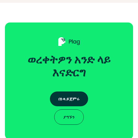
ወረቀትዎን አንድ ላይ
እናድርግ
በነጻ ይጀምሩ
ያግኙን