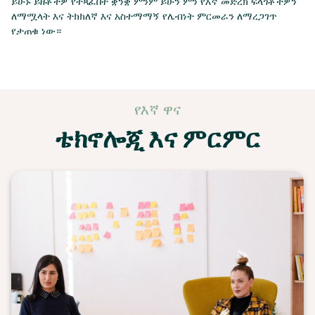
ይሁኑ ይዘቶችዎ የተጻፈበት ቋንቋ ምንም ይሁን ምን የእኛ መድረክ ፍላጎቶችዎን
ለማሟላት እና ትክክለኛ እና አስተማማኝ የሌብነት ምርመራን ለማረጋገጥ
የታጠቁ ነው።
የእኛ ዋና
ቴክኖሎጂ እና ምርምር