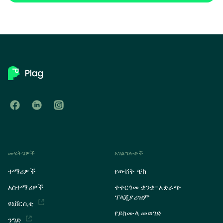
መፍትሄዎች
አገልግሎቶች
ተማሪዎች
የውሸት ቼክ
አስተማሪዎች
ተተርጎመ ቋንቋ-አቋራጭ
ፕላጂያሪዝም
ዩኒቨርሲቲ
የይስሙላ መወገድ
ንግድ