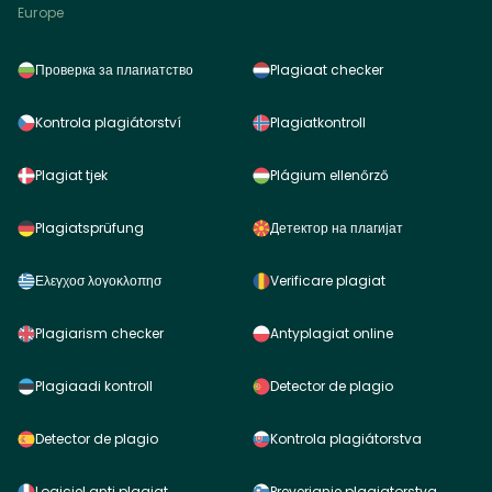
Europe
Проверка за плагиатство
Plagiaat checker
Kontrola plagiátorství
Plagiatkontroll
Plagiat tjek
Plágium ellenőrző
Plagiatsprüfung
Детектор на плагијат
Ελεγχοσ λογοκλοπησ
Verificare plagiat
Plagiarism checker
Antyplagiat online
Plagiaadi kontroll
Detector de plagio
Detector de plagio
Kontrola plagiátorstva
Logiciel anti plagiat
Preverjanje plagiatorstva