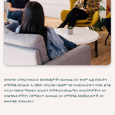
ኩባንያው አዳዲስ የጽሑፍ ቴክኖሎጂዎችን ለመፍጠር እና ቀደም ሲል የነበሩትን
ለማሻሻል በየጊዜው ኢንቨስት ያደርጋል። በአለም ላይ የመጀመሪያውን የብዙ ቋንቋ
ተናጋሪ የስድብ ማወቂያ መሳሪያን ከማቅረብ በተጨማሪ መሳሪያዎቻችንን እና
አገልግሎቶቻችንን ያለማቋረጥ ለመፍጠር እና ለማሻሻል ከዩኒቨርሲቲዎች ጋር
በመተባበር እንሰራለን።