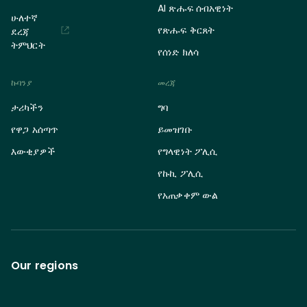
AI ጽሑፍ ሰብአዊነት
ሁለተኛ
የጽሑፍ ቅርጸት
ደረጃ
ትምህርት
የሰነድ ክለሳ
ኩባንያ
መረጃ
ታሪካችን
ግባ
የዋጋ አሰጣጥ
ይመዝገቡ
እውቂያዎች
የግላዊነት ፖሊሲ
የኩኪ ፖሊሲ
የአጠቃቀም ውል
Our regions