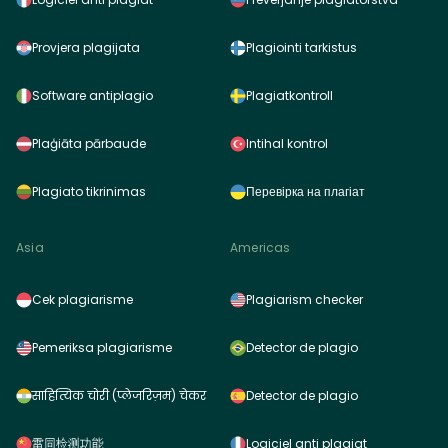
Provjera plagijata
Plagiointi tarkistus
Software antiplagio
Plagiatkontroll
Plaģiāta pārbaude
Intihal kontrol
Plagiato tikrinimas
Перевірка на плагіат
Asia
Americas
Cek plagiarisme
Plagiarism checker
Pemeriksa plagiarisme
Detector de plagio
साहित्यिक चोरी (प्लेजरिज़म) चेकर
Detector de plagio
雷同检测功能
Logiciel anti plagiat