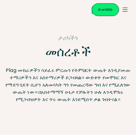
ይመዝገቡ
ታሪካችን
መሰረቶች
Plag ሙከራዎችን ሳይፈሩ ምርጡን የትምህርት ውጤት እንዲያመጡ
ተማሪዎችን እና አስተማሪዎች ይጋብዛል። ውድቀት የመሞከር እና
የማደግ ሂደት ሲሆን አለመሳካት ግን የመጨረሻው ግብ እና የሚፈለገው
ውጤት ነው። በአስተማማኝ ሁኔታ የቻሉትን ሁሉ እንዲሞክሩ
የሚጋብዝዎት እና ጥሩ ውጤት እንደሚሰጥ ቃል ገብተናል።