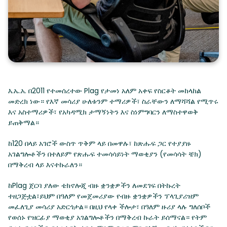
እ.ኤ.አ. በ2011 የተመሰረተው Plag የታመነ አለም አቀፍ የስርቆት መከላከል
መድረክ ነው። የእኛ መሳሪያ ሁለቱንም ተማሪዎች፣ ስራቸውን ለማሻሻል የሚጥሩ
እና አስተማሪዎች፣ የአካዳሚክ ታማኝነትን እና ስነምግባርን ለማስተዋወቅ
ይጠቅማል።
ከ120 በላይ አገሮች ውስጥ ጥቅም ላይ በመዋሉ፣ ከጽሑፍ ጋር የተያያዙ
አገልግሎቶችን በተለይም የጽሑፍ ተመሳሳይነት ማወቂያን (የመሳሳት ቼክ)
በማቅረብ ላይ እናተኩራለን።
ከPlag ጀርባ ያለው ቴክኖሎጂ ብዙ ቋንቋዎችን ለመደገፍ በትኩረት
ተዘጋጅቷል፣ይህም በዓለም የመጀመሪያው የብዙ ቋንቋዎችን ፕላጊያሪዝም
መፈለጊያ መሳሪያ አድርጎታል። በዚህ የላቀ ችሎታ፣ በዓለም ዙሪያ ላሉ ግለሰቦች
የወሰኑ የዝርፊያ ማወቂያ አገልግሎቶችን በማቅረብ ኩራት ይሰማናል። የትም