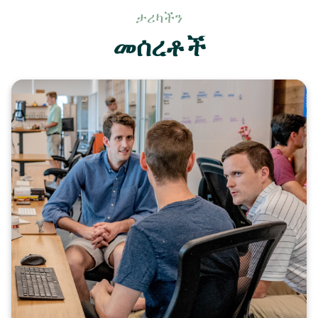
ታሪካችን
መሰረቶች