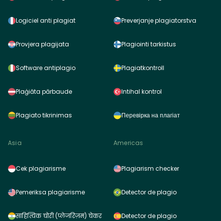
Logiciel anti plagiat
Preverjanje plagiatorstva
Provjera plagijata
Plagiointi tarkistus
Software antiplagio
Plagiatkontroll
Plaģiāta pārbaude
Intihal kontrol
Plagiato tikrinimas
Перевірка на плагіат
Asia
Americas
Cek plagiarisme
Plagiarism checker
Pemeriksa plagiarisme
Detector de plagio
साहित्यिक चोरी (प्लेजरिज़म) चेकर
Detector de plagio