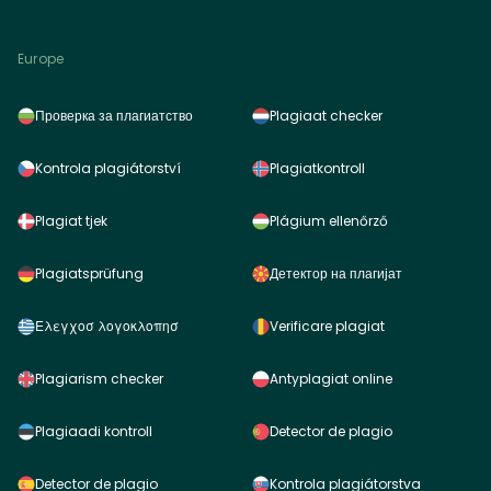
Europe
Проверка за плагиатство
Plagiaat checker
Kontrola plagiátorství
Plagiatkontroll
Plagiat tjek
Plágium ellenőrző
Plagiatsprüfung
Детектор на плагијат
Ελεγχοσ λογοκλοπησ
Verificare plagiat
Plagiarism checker
Antyplagiat online
Plagiaadi kontroll
Detector de plagio
Detector de plagio
Kontrola plagiátorstva