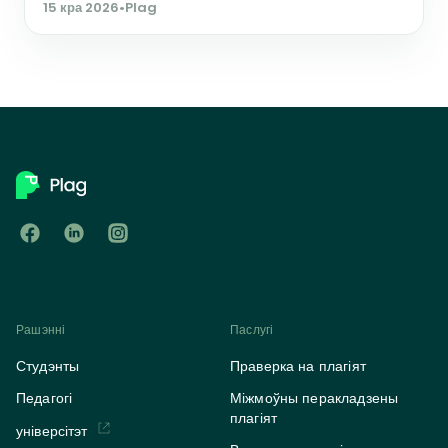
15 кра 2026
•
Plag
Рашэнні
Паслугі
Студэнты
Праверка на плагіят
Педагогі
Міжмоўны перакладзены
плагіят
універсітэт