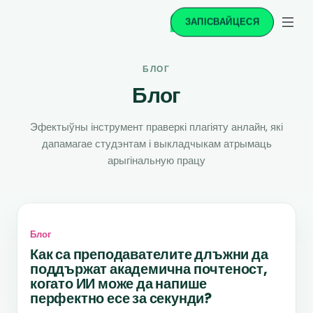
ЗАПІСВАЙЦЕСЯ
БЛОГ
Блог
Эфектыўны інструмент праверкі плагіяту анлайн, які
дапамагае студэнтам і выкладчыкам атрымаць
арыгінальную працу
Блог
Как са преподавателите длъжни да
поддържат академична почтеност,
когато ИИ може да напише
перфектно есе за секунди?