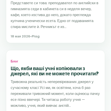
Представете си това: преподавател по английски в
гимназията седи в кабинета си в неделя вечер,
кафе, което изстива до него, докато преглежда
купчина ученически есета. Едно от подаванията
спира мислите ѝ. Речникът е из...
18 мая 2026
•
Plag
Блог
Що, якби ваші учні копіювали з
джерел, які ви не можете прочитати?
Тривожна реальність неперевірюваних джерел у
сучасному класі Усі ми, як освітяни, хоча б раз
переживали тривожний момент, коли оцінюєш пачку
есе пізно ввечері. Ти читаєш роботу учня —
можливо, учня, який вивчає англій...