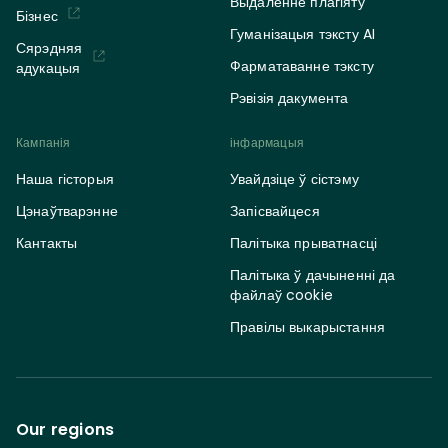
Выдаленне плагіяту
Бізнес
Гуманізацыя тэксту AI
Сярэдняя
Фарматаванне тэксту
адукацыя
Рэвізія дакумента
Кампанія
інфармацыя
Наша гісторыя
Увайдзіце ў сістэму
Цэнаўтварэнне
Запісвайцеся
Кантакты
Палітыка прыватнасці
Палітыка ў дачыненні да
файлаў cookie
Правілы выкарыстання
Our regions