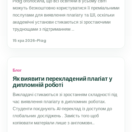
Plag оголосила, що всі освітяни в усьому світі
можуть безкоштовно користуватися її преміальними
послугами для виявлення плагіату та ШІ, оскільки
академічні установи стикаються зі зростаючими
труднощами з підтриманням ...
15 кра 2026
•
Plag
Блог
Як виявити перекладений плагіат у
дипломній роботі
Викладачі стикаються зі зростанням складності під
час виявлення плагіату в дипломних роботах.
Студенти поєднують AI‑переклад із доступом до
глобальних досліджень . Замість того щоб
копіювати матеріали лише з англомовн...