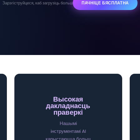
Зарэгіструйцеся, каб загрузіць больш
ПАЧНІЦЕ БЯСПЛАТНА
Высокая
дакладнасць
праверкі
Нашымі
інструментамі AI
карыстаюцца больш