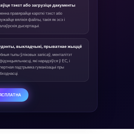
таўце тэкст або загрузіце дакументы
ненна правярайце кароткі тэкст або
ружайце вялікія файлы, такія як эсэ і
алаўрскія дысертацыі.
удэнты, выкладчыкі, прыватнае жыццё
бныя тыпы ўліковых запісаў, менталітэт
фідэнцыяльнасці, які нарадзіўся ў ЕС, і
пертная падтрымка гуманізацыі пры
бходнасці.
БЯСПЛАТНА