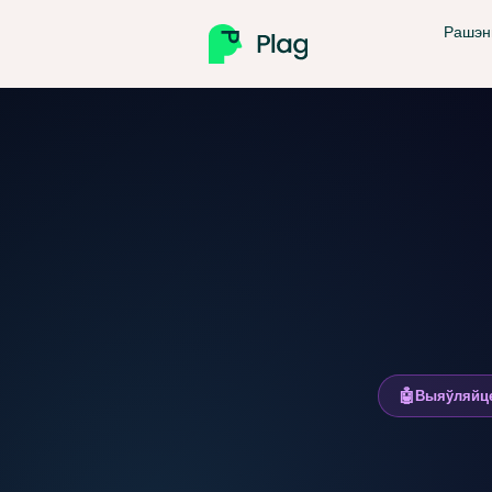
Рашэн
Вы
🤖
Выяўляйце