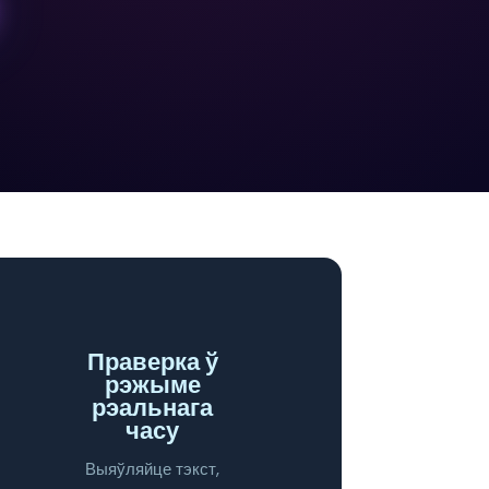
Праверка ў
рэжыме
рэальнага
часу
Выяўляйце тэкст,