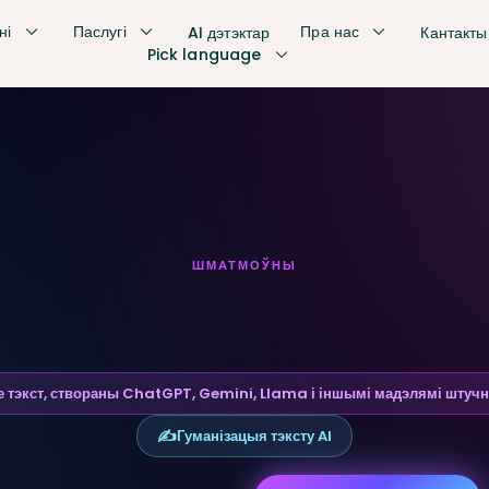
ні
Паслугі
Пра нас
AI дэтэктар
Кантакты
Pick language
ШМАТМОЎНЫ
яўленне кантэнту
 тэкст, створаны ChatGPT, Gemini, Llama і іншымі мадэлямі штучна
✍️
Гуманізацыя тэксту AI