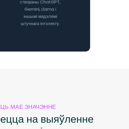
створаны ChatGPT,
Gemini, Llama і
іншымі мадэлямі
штучнага інтэлекту.
ЦЬ МАЕ ЗНАЧЭННЕ
яецца на выяўленне