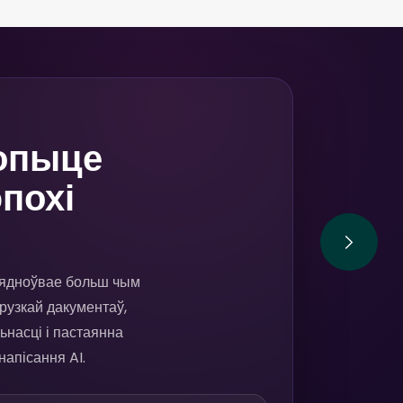
опыце
эпохі
б'ядноўвае больш чым
рузкай дакументаў,
насці і пастаянна
напісання AI.