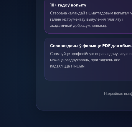
10+ гадоў вопыту
Створана камандай з шматгадовым вопытам 
галіне інструментаў выяўлення плагіяту і
акадэмічнай добрасумленнасці.
Справаздачы ў фармаце PDF для абме
Спампуйце прафесійную справаздачу, якую 
можаце раздрукаваць, праглядзець або
падзяліцца з іншымі.
Надзейнае выяў