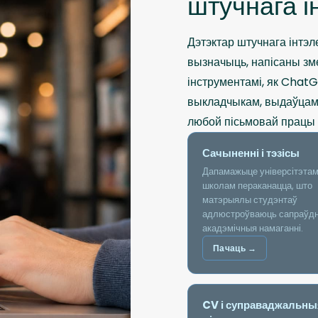
штучнага і
Дэтэктар штучнага інтэл
вызначыць, напісаны зм
інструментамі, як ChatG
выкладчыкам, выдаўцам
любой пісьмовай працы 
Сачыненні і тэзісы
Дапамажыце універсітэтам
школам пераканацца, што
матэрыялы студэнтаў
адлюстроўваюць сапраўд
акадэмічныя намаганні.
Пачаць →
CV і суправаджальны