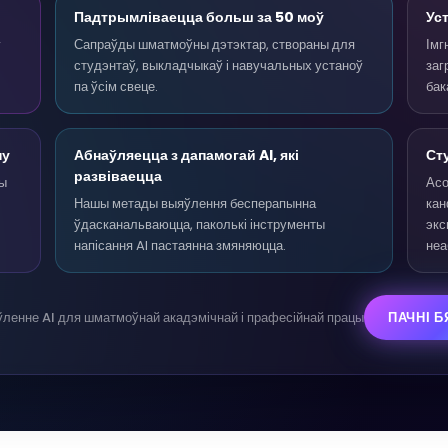
Падтрымліваецца больш за 50 моў
Ус
у
Сапраўды шматмоўны дэтэктар, створаны для
Імг
студэнтаў, выкладчыкаў і навучальных устаноў
заг
па ўсім свеце.
бак
ну
Абнаўляецца з дапамогай AI, які
Ст
развіваецца
вы
Асо
Нашы метады выяўлення бесперапынна
кан
ўдасканальваюцца, паколькі інструменты
экс
напісання AI пастаянна змяняюцца.
неа
ленне AI для шматмоўнай акадэмічнай і прафесійнай працы
ПАЧНІ 