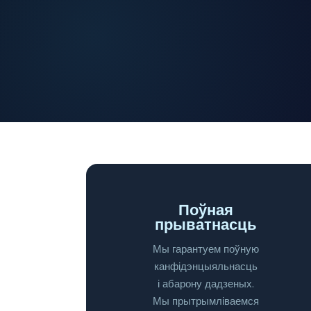
Поўная
прыватнасць
Мы гарантуем поўную
канфідэнцыяльнасць
і абарону дадзеных.
Мы прытрымліваемся