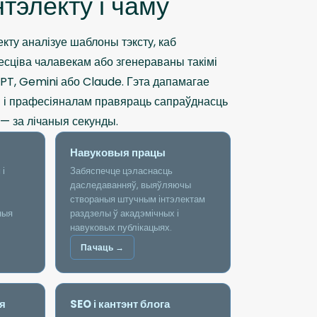
нтэлекту і чаму
екту аналізуе шаблоны тэксту, каб
есціва чалавекам або згенераваны такімі
PT, Gemini або Claude. Гэта дапамагае
 і прафесіяналам правяраць сапраўднасць
— за лічаныя секунды.
Навуковыя працы
 і
Забяспечце цэласнасць
даследаванняў, выяўляючы
створаныя штучным інтэлектам
ныя
раздзелы ў акадэмічных і
навуковых публікацыях.
Пачаць →
я
SEO і кантэнт блога