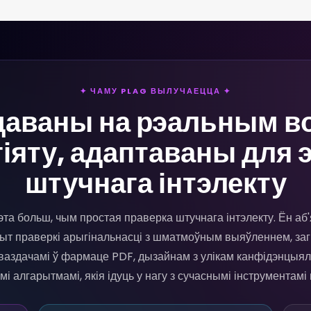
✦ ЧАМУ PLAG ВЫЛУЧАЕЦЦА ✦
даваны на рэальным в
іяту, адаптаваны для 
штучнага інтэлекту
гэта больш, чым простая праверка штучнага інтэлекту. Ён а
ыт праверкі арыгінальнасці з шматмоўным выяўленнем, заг
ваздачамі ў фармаце PDF, дызайнам з улікам канфідэнцыяль
 алгарытмамі, якія ідуць у нагу з сучаснымі інструментамі 