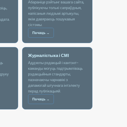
Абараніце рэйтынг вашага сайта,
публікуючы толькі сапраўдныя,
іць,
напісаныя людзьмі артыкулы,
якім давяраюць пошукавыя
ыдата.
сістэмы.
Пачаць →
Журналістыка і СМІ
ць
Аддзелы рэдакцый і кантэнт-
каманды могуць падтрымліваць
друку
рэдакцыйныя стандарты,
пазначаючы чарнавікі з
дапамогай штучнага інтэлекту
перад публікацыяй.
Пачаць →