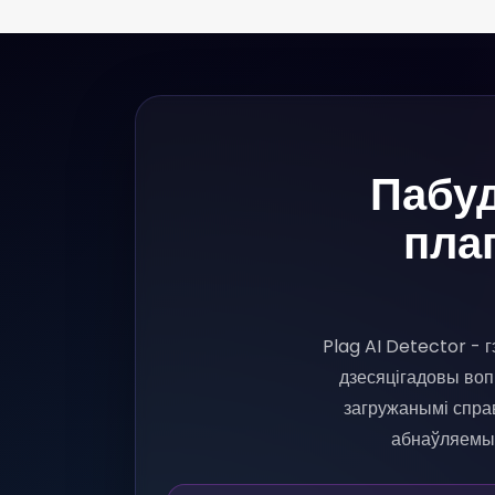
Пабу
плаг
Plag AI Detector - 
дзесяцігадовы воп
загружанымі спра
абнаўляемымі