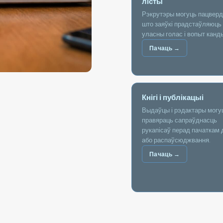
лісты
Рэкрутэры могуць пацвердз
што заяўкі прадстаўляюць
уласны голас і вопыт канд
Пачаць →
Кнігі і публікацыі
Выдаўцы і рэдактары могу
правяраць сапраўднасць
рукапісаў перад пачаткам 
або распаўсюджвання.
Пачаць →