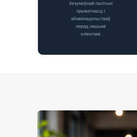
безумоўнай палітыкі
прыватнасці і
абавязацельстваў
перад нашымі
кліентамі.