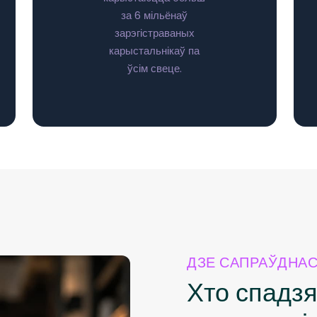
за 6 мільёнаў
зарэгістраваных
карыстальнікаў па
ўсім свеце.
ДЗЕ САПРАЎДНАС
Хто спадз