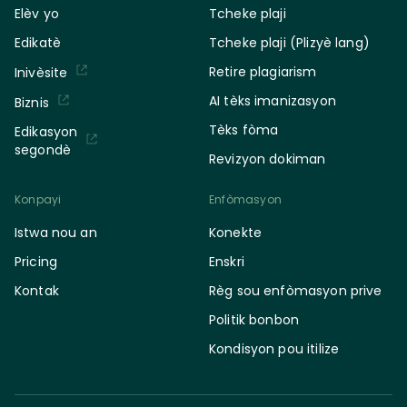
Elèv yo
Tcheke plaji
Edikatè
Tcheke plaji (Plizyè lang)
Retire plagiarism
Inivèsite
AI tèks imanizasyon
Biznis
Tèks fòma
Edikasyon
segondè
Revizyon dokiman
Konpayi
Enfòmasyon
Istwa nou an
Konekte
Pricing
Enskri
Kontak
Règ sou enfòmasyon prive
Politik bonbon
Kondisyon pou itilize