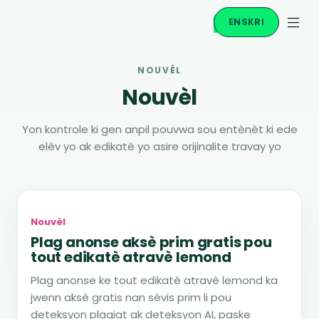
ENSKRI
NOUVÈL
Nouvèl
Yon kontrole ki gen anpil pouvwa sou entènèt ki ede
elèv yo ak edikatè yo asire orijinalite travay yo
Nouvèl
Plag anonse aksè prim gratis pou
tout edikatè atravè lemond
Plag anonse ke tout edikatè atravè lemond ka
jwenn aksè gratis nan sèvis prim li pou
deteksyon plagiat ak deteksyon AI, paske