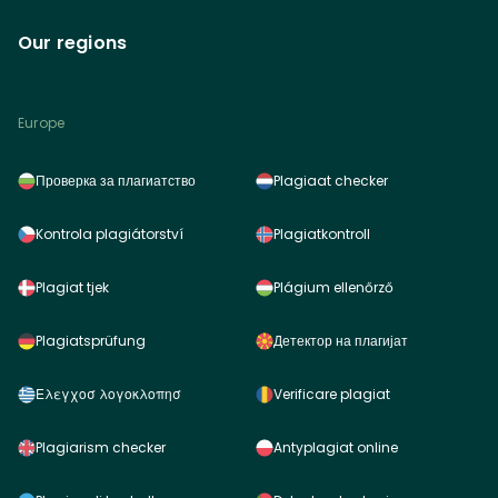
Our regions
Europe
Проверка за плагиатство
Plagiaat checker
Kontrola plagiátorství
Plagiatkontroll
Plagiat tjek
Plágium ellenőrző
Plagiatsprüfung
Детектор на плагијат
Ελεγχοσ λογοκλοπησ
Verificare plagiat
Plagiarism checker
Antyplagiat online