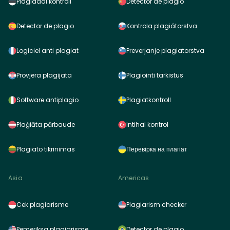
Plagiaadi kontroll
Detector de plagio
Detector de plagio
Kontrola plagiátorstva
Logiciel anti plagiat
Preverjanje plagiatorstva
Provjera plagijata
Plagiointi tarkistus
Software antiplagio
Plagiatkontroll
Plaģiāta pārbaude
Intihal kontrol
Plagiato tikrinimas
Перевірка на плагіат
Asia
Americas
Cek plagiarisme
Plagiarism checker
Pemeriksa plagiarisme
Detector de plagio