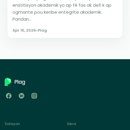
enstitisyon akademik yo ap fè fas ak defi k ap
ogmante pou kenbe entegrite akademik.
Pandan...
Apr 15, 2026
•
Plag
Solisyon
Sèvis