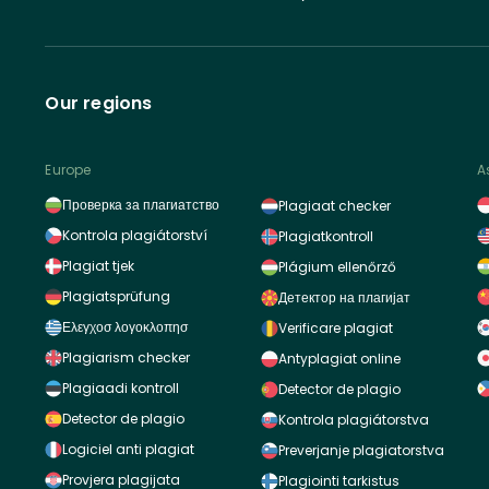
Our regions
Europe
A
Проверка за плагиатство
Plagiaat checker
Kontrola plagiátorství
Plagiatkontroll
Plagiat tjek
Plágium ellenőrző
Plagiatsprüfung
Детектор на плагијат
Ελεγχοσ λογοκλοπησ
Verificare plagiat
Plagiarism checker
Antyplagiat online
Plagiaadi kontroll
Detector de plagio
Detector de plagio
Kontrola plagiátorstva
Logiciel anti plagiat
Preverjanje plagiatorstva
Provjera plagijata
Plagiointi tarkistus