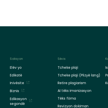
Solisyon
Sèvis
K
Elèv yo
Tcheke plaji
I
Edikatè
Tcheke plaji (Plizyè lang)
P
Retire plagiarism
K
Inivèsite
AI tèks imanizasyon
Biznis
Tèks fòma
Edikasyon
segondè
Revizyon dokiman