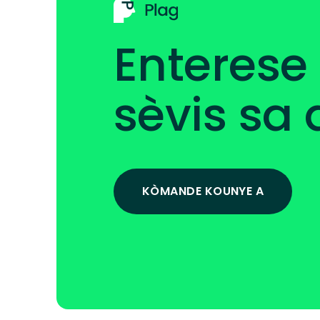
Enterese
sèvis sa 
KÒMANDE KOUNYE A