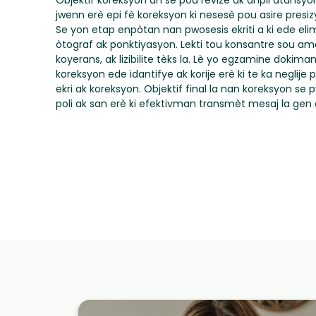
Objektif koreksyon an se pou revize ak anpil atansy
jwenn erè epi fè koreksyon ki nesesè pou asire presizy
Se yon etap enpòtan nan pwosesis ekriti a ki ede eli
òtograf ak ponktiyasyon. Lekti tou konsantre sou ame
koyerans, ak lizibilite tèks la. Lè yo egzamine dokima
koreksyon ede idantifye ak korije erè ki te ka negli
ekri ak koreksyon. Objektif final la nan koreksyon se
poli ak san erè ki efektivman transmèt mesaj la gen