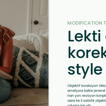
MODIFICATION 
Lekti
kore
style
Objektif koreksyon tèk
amelyore kalite jeneral 
nan yon revizyon konplè 
asire ke li satisfè obje
odyans lan sib.