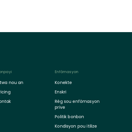
onpayi
Enfòmasyon
stwa nou an
Konekte
ricing
Enskri
ontak
Règ sou enfòmasyon
prive
Politik bonbon
Kondisyon pou itilize