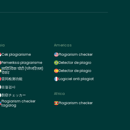
sia
Americas
Cek plagiarisme
Plagiarism checker
Pemeriksa plagiarisme
Detector de plagio
साहित्यिक चोरी (प्लेजरिज़म)
Detector de plagio
चेकर
雷同检测功能
Logiciel anti plagiat
표절검사
Africa
剽窃チェッカー
Plagiarism checker
Plagiarism checker
tagalog