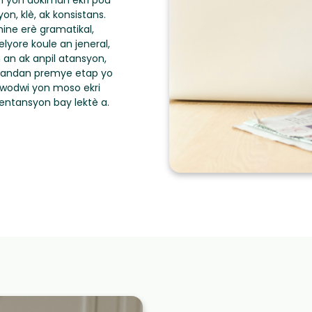
on yon dokiman ekri pou
on, klè, ak konsistans.
mine erè gramatikal,
lyore koule an jeneral,
n an ak anpil atansyon,
je pandan premye etap yo
 pwodwi yon moso ekri
 entansyon bay lektè a.