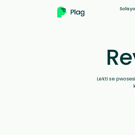
Solisy
Re
Lekti se pwoses