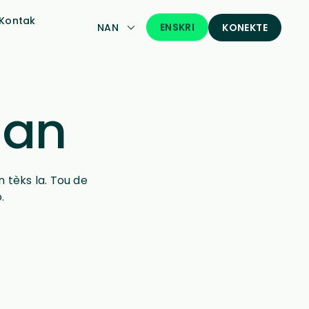
Kontak
ENSKRI
NAN
KONEKTE
man
 tèks la. Tou de
.