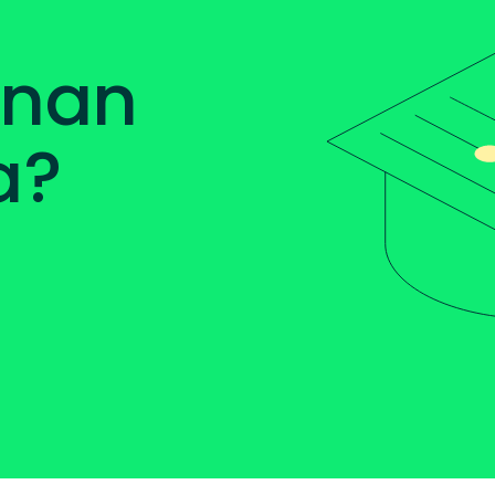
 nan
a?