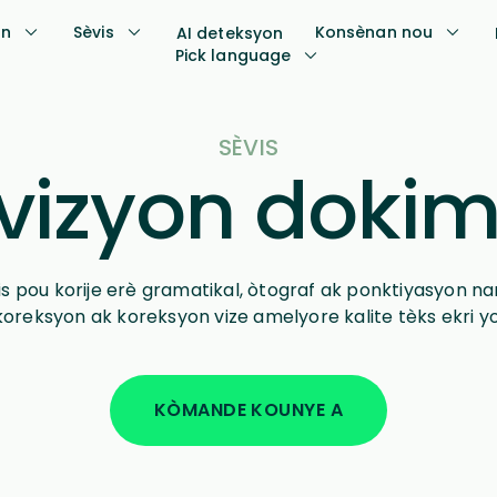
on
Sèvis
Konsènan nou
AI deteksyon
Pick language
SÈVIS
vizyon doki
is pou korije erè gramatikal, òtograf ak ponktiyasyon nan
koreksyon ak koreksyon vize amelyore kalite tèks ekri yo
KÒMANDE KOUNYE A