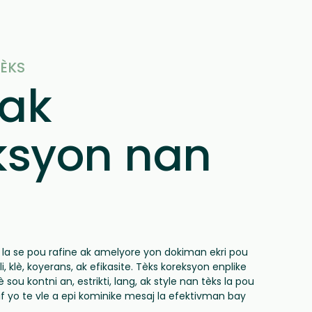
TÈKS
 ak
ksyon nan
s la se pou rafine ak amelyore yon dokiman ekri pou
li, klè, koyerans, ak efikasite. Tèks koreksyon enplike
sou kontni an, estrikti, lang, ak style nan tèks la pou
ktif yo te vle a epi kominike mesaj la efektivman bay