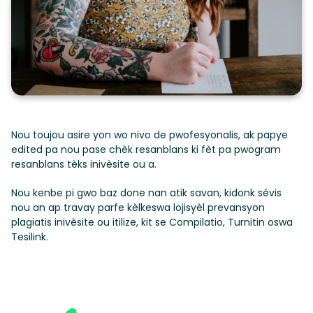
Nou toujou asire yon wo nivo de pwofesyonalis, ak papye
edited pa nou pase chèk resanblans ki fèt pa pwogram
resanblans tèks inivèsite ou a.
Nou kenbe pi gwo baz done nan atik savan, kidonk sèvis
nou an ap travay parfe kèlkeswa lojisyèl prevansyon
plagiatis inivèsite ou itilize, kit se Compilatio, Turnitin oswa
Tesilink.