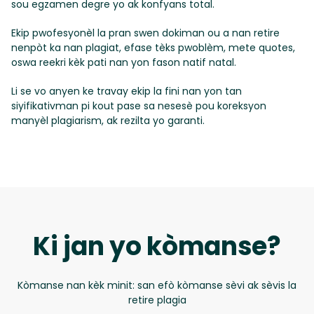
sou egzamen degre yo ak konfyans total.
Ekip pwofesyonèl la pran swen dokiman ou a nan retire
nenpòt ka nan plagiat, efase tèks pwoblèm, mete quotes,
oswa reekri kèk pati nan yon fason natif natal.
Li se vo anyen ke travay ekip la fini nan yon tan
siyifikativman pi kout pase sa nesesè pou koreksyon
manyèl plagiarism, ak rezilta yo garanti.
Ki jan yo kòmanse?
Kòmanse nan kèk minit: san efò kòmanse sèvi ak sèvis la
retire plagia