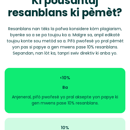
Ki pousantaj
resanblans ki pèmèt?
Resanblans nan tèks la pafwa konsidere kòm plagiarism,
byenke sa a se pa toujou ka a. Malgre sa, anpil edikatè
toujou konte sou metòd sa a. Pifò pwofesè yo pral pèmèt
yon pas si papye a gen mwens pase 10% resanblans.
Sepandan, nan lòt ka, tanpri swiv direktiv ki anba yo.
<10%
Ba
Anjeneral, pifò pwofesè yo pral aksepte yon papye ki
gen mwens pase 10% resanblans.
10%