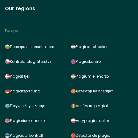
Our regions
Europe
Проверка за плагиатство
Plagiaat checker
Kontrola plagiátorství
Plagiatkontroll
Plagiat tjek
Plágium ellenőrző
Plagiatsprüfung
Детектор на плагијат
Ελεγχοσ λογοκλοπησ
Verificare plagiat
Plagiarism checker
Antyplagiat online
Plagiaadi kontroll
Detector de plagio