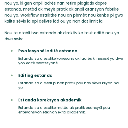
nou yo, ki gen anpil ladrès nan retire plagiatis dapre
estanda, metòd ak meyè pratik ak anpil atansyon fabrike
nou yo. Workflow estriktire nou an pèmèt nou kenbe pi gwo
kalite sèvis la epi delivre lòd ou yo nan dat limit la.
Nou te etabli twa estanda ak direktiv ke tout editè nou yo
dwe swiv:
Pwofesyonèl editè estanda
Estanda sa a esplike konesans ak ladrès ki nesesè yo dwe
yon editè pwofesyonèl.
Editing estanda
Estanda sa a dekri pi bon pratik pou bay sèvis kliyan nou
yo.
Estanda koreksyon akademik
Estanda sa a esplike metòd ak pratik esansyèl pou
entèvansyon etik nan ekriti akademik.