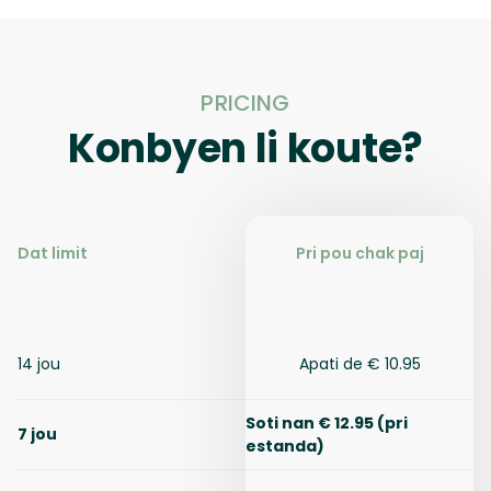
PRICING
Konbyen li koute?
Dat limit
Pri pou chak paj
14 jou
Apati de € 10.95
Soti nan € 12.95 (pri
7 jou
estanda)