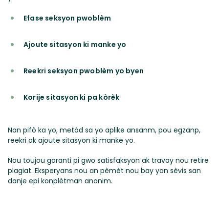
Efase seksyon pwoblèm
Ajoute sitasyon ki manke yo
Reekri seksyon pwoblèm yo byen
Korije sitasyon ki pa kòrèk
Nan pifò ka yo, metòd sa yo aplike ansanm, pou egzanp,
reekri ak ajoute sitasyon ki manke yo.
Nou toujou garanti pi gwo satisfaksyon ak travay nou retire
plagiat. Eksperyans nou an pèmèt nou bay yon sèvis san
danje epi konplètman anonim.