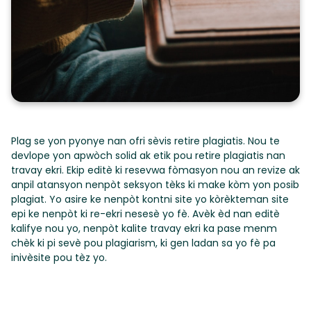
Plag se yon pyonye nan ofri sèvis retire plagiatis. Nou te
devlope yon apwòch solid ak etik pou retire plagiatis nan
travay ekri. Ekip editè ki resevwa fòmasyon nou an revize ak
anpil atansyon nenpòt seksyon tèks ki make kòm yon posib
plagiat. Yo asire ke nenpòt kontni site yo kòrèkteman site
epi ke nenpòt ki re-ekri nesesè yo fè. Avèk èd nan editè
kalifye nou yo, nenpòt kalite travay ekri ka pase menm
chèk ki pi sevè pou plagiarism, ki gen ladan sa yo fè pa
inivèsite pou tèz yo.