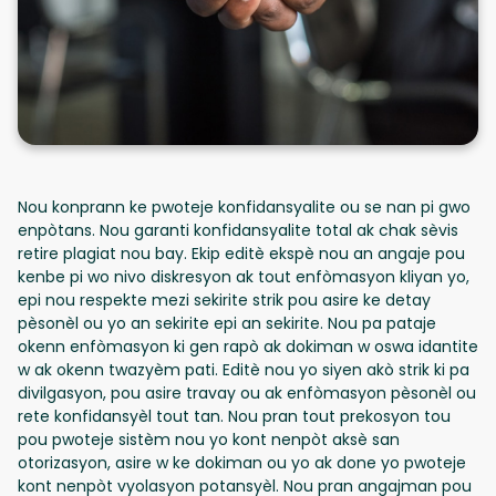
Nou konprann ke pwoteje konfidansyalite ou se nan pi gwo
enpòtans. Nou garanti konfidansyalite total ak chak sèvis
retire plagiat nou bay. Ekip editè ekspè nou an angaje pou
kenbe pi wo nivo diskresyon ak tout enfòmasyon kliyan yo,
epi nou respekte mezi sekirite strik pou asire ke detay
pèsonèl ou yo an sekirite epi an sekirite. Nou pa pataje
okenn enfòmasyon ki gen rapò ak dokiman w oswa idantite
w ak okenn twazyèm pati. Editè nou yo siyen akò strik ki pa
divilgasyon, pou asire travay ou ak enfòmasyon pèsonèl ou
rete konfidansyèl tout tan. Nou pran tout prekosyon tou
pou pwoteje sistèm nou yo kont nenpòt aksè san
otorizasyon, asire w ke dokiman ou yo ak done yo pwoteje
kont nenpòt vyolasyon potansyèl. Nou pran angajman pou