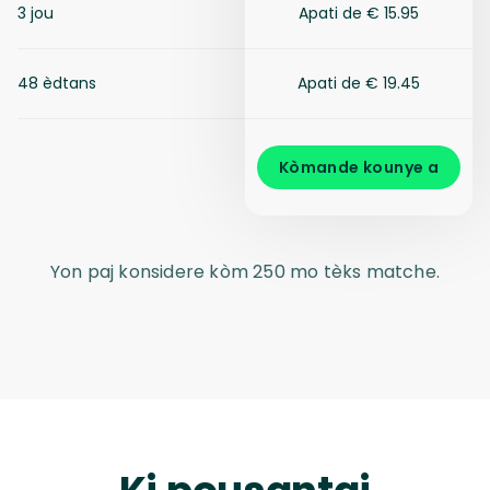
3 jou
Apati de € 15.95
48 èdtans
Apati de € 19.45
Kòmande kounye a
Yon paj konsidere kòm 250 mo tèks matche.