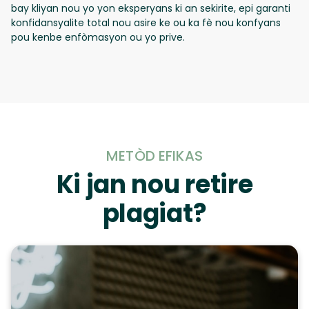
bay kliyan nou yo yon eksperyans ki an sekirite, epi garanti
konfidansyalite total nou asire ke ou ka fè nou konfyans
pou kenbe enfòmasyon ou yo prive.
METÒD EFIKAS
Ki jan nou retire
plagiat?