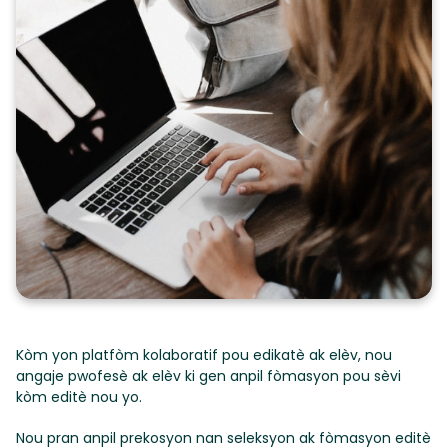
Kòm yon platfòm kolaboratif pou edikatè ak elèv, nou
angaje pwofesè ak elèv ki gen anpil fòmasyon pou sèvi
kòm editè nou yo.
Nou pran anpil prekosyon nan seleksyon ak fòmasyon editè