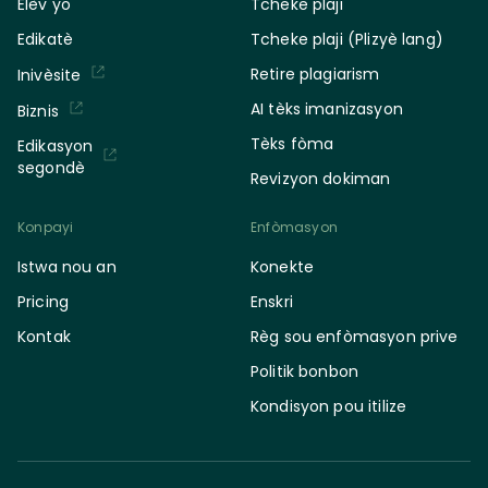
Elèv yo
Tcheke plaji
Edikatè
Tcheke plaji (Plizyè lang)
Retire plagiarism
Inivèsite
AI tèks imanizasyon
Biznis
Tèks fòma
Edikasyon
segondè
Revizyon dokiman
Konpayi
Enfòmasyon
Istwa nou an
Konekte
Pricing
Enskri
Kontak
Règ sou enfòmasyon prive
Politik bonbon
Kondisyon pou itilize