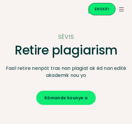
ENSKRI
SÈVIS
Retire plagiarism
Fasil retire nenpòt tras nan plagiat ak èd nan editè
akademik nou yo
Kòmande kounye a