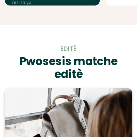
rezilta yo.
EDITÈ
Pwosesis matche
editè