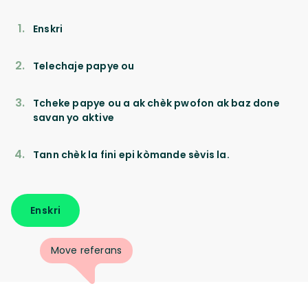
Enskri
Telechaje papye ou
Tcheke papye ou a ak chèk pwofon ak baz done
savan yo aktive
Tann chèk la fini epi kòmande sèvis la.
Enskri
Move referans