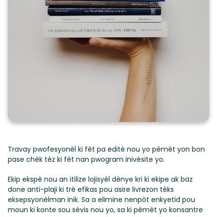
Ou aspire pou fabrike yon papye eksepsyonèlman byen
fabrike epi w ap chèche èd ekspè pou reyalize objektif sa
a.
Travay pwofesyonèl ki fèt pa editè nou yo pèmèt yon bon
pase chèk tèz ki fèt nan pwogram inivèsite yo.
Ekip ekspè nou an itilize lojisyèl dènye kri ki ekipe ak baz
done anti-plaji ki trè efikas pou asire livrezon tèks
eksepsyonèlman inik. Sa a elimine nenpòt enkyetid pou
moun ki konte sou sèvis nou yo, sa ki pèmèt yo konsantre