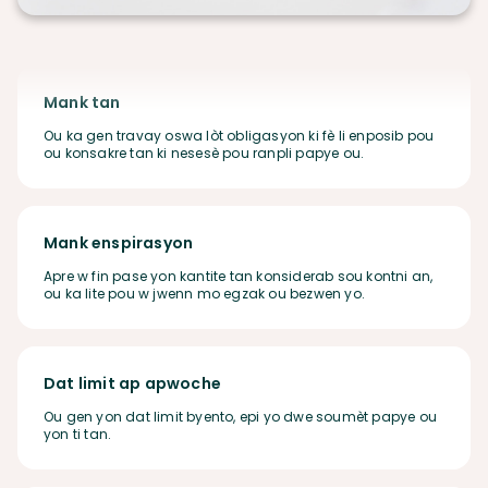
Mank tan
Ou ka gen travay oswa lòt obligasyon ki fè li enposib pou
ou konsakre tan ki nesesè pou ranpli papye ou.
Mank enspirasyon
Apre w fin pase yon kantite tan konsiderab sou kontni an,
ou ka lite pou w jwenn mo egzak ou bezwen yo.
Dat limit ap apwoche
Ou gen yon dat limit byento, epi yo dwe soumèt papye ou
yon ti tan.