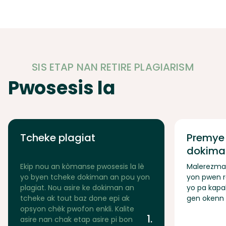
SIS ETAP NAN RETIRE PLAGIARISM
Pwosesis la
Tcheke plagiat
Premye
dokima
Ekip nou an kòmanse pwosesis la lè
Malerezman
yo byen tcheke dokiman an pou yon
yon pwen r
plagiat. Nou asire ke dokiman an
yo pa kapa
tcheke ak tout baz done epi ak
gen okenn k
opsyon chèk pwofon enkli. Kalite
1.
asire nan chak etap asire pi bon