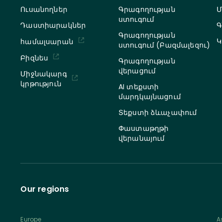
Ուսանողներ
Գրագողության
Մ
ստուգում
Դաստիարակներ
Գ
Գրագողության
Կ
համալսարան
ստուգում (Բազմալեզու)
Բիզնես
Գրագողության
վերացում
Միջնակարգ
կրթություն
AI տեքստի
մարդկայնացում
Տեքստի ձևաչափում
Փաստաթղթի
վերանայում
Our regions
Europe
A