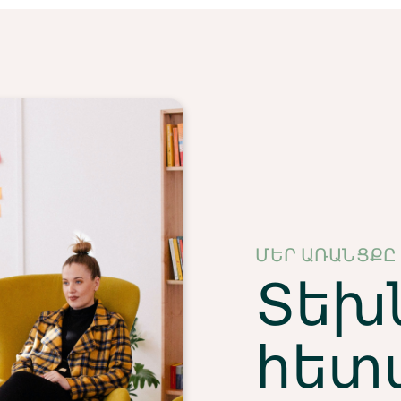
ՄԵՐ ԱՌԱՆՑՔԸ
Տեխ
հետ