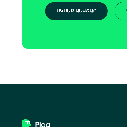
ՍԿՍԵՔ ԱՆՎՃԱՐ