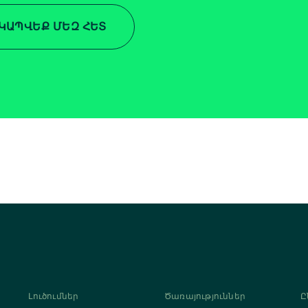
ԿԱՊՎԵՔ ՄԵԶ ՀԵՏ
Լուծումներ
Ծառայություններ
Ը