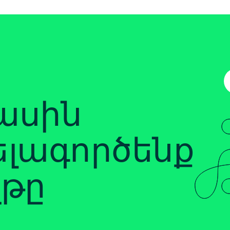
ասին
լագործենք
ղթը