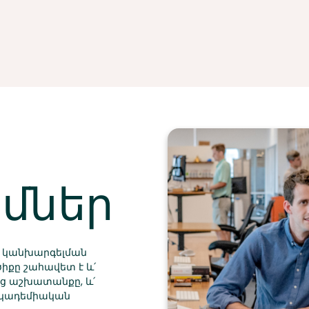
մներ
ան կանխարգելման
իքը շահավետ է և՛
ենց աշխատանքը, և՛
 ակադեմիական