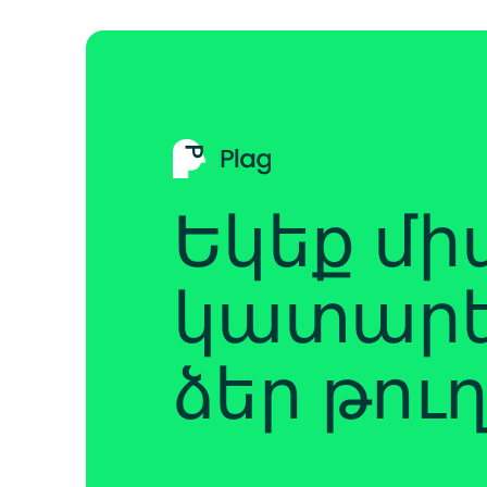
Եկեք մի
կատարե
ձեր թու