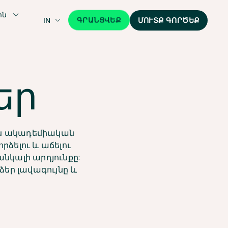
ին
ԳՐԱՆՑՎԵՔ
IN
ՄՈՒՏՔ ԳՈՐԾԵՔ
եր
ույն ակադեմիական
րձելու և աճելու
նկալի արդյունքը:
 ձեր լավագույնը և