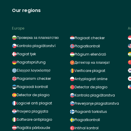
Our regions
Europe
A
Проверка за плагиатство
Plagiaat checker
Kontrola plagiátorství
Plagiatkontroll
Plagiat tjek
Plágium ellenőrző
Plagiatsprüfung
Детектор на плагијат
Ελεγχοσ λογοκλοπησ
Verificare plagiat
Plagiarism checker
Antyplagiat online
Plagiaadi kontroll
Detector de plagio
Detector de plagio
Kontrola plagiátorstva
Logiciel anti plagiat
Preverjanje plagiatorstva
Provjera plagijata
Plagiointi tarkistus
Software antiplagio
Plagiatkontroll
Plaģiāta pārbaude
Intihal kontrol