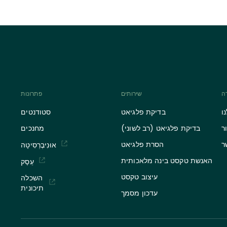
ָה
שירותים
פתרונות
ו
בדיקת פלגיאט
סטודנטים
ר
בדיקת פלגיאט (רב לשוני)
מחנכים
ר
הסרת פלגיאט
אוּנִיבֶרְסִיטָה
האנשת טקסט בינה מלאכותית
עֵסֶק
עיצוב טקסט
השכלה
תיכונית
עדכון מסמך