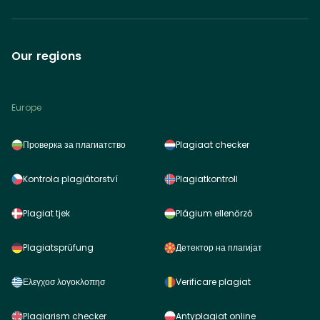
Our regions
Europe
Проверка за плагиатство
Plagiaat checker
Kontrola plagiátorství
Plagiatkontroll
Plagiat tjek
Plágium ellenőrző
Plagiatsprüfung
Детектор на плагијат
Ελεγχοσ λογοκλοπησ
Verificare plagiat
Plagiarism checker
Antyplagiat online