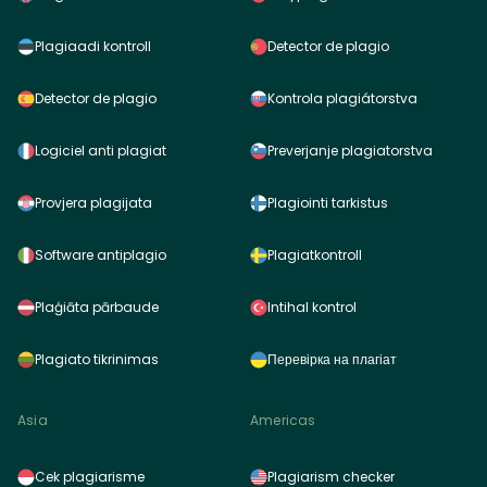
Plagiaadi kontroll
Detector de plagio
Detector de plagio
Kontrola plagiátorstva
Logiciel anti plagiat
Preverjanje plagiatorstva
Provjera plagijata
Plagiointi tarkistus
Software antiplagio
Plagiatkontroll
Plaģiāta pārbaude
Intihal kontrol
Plagiato tikrinimas
Перевірка на плагіат
Asia
Americas
Cek plagiarisme
Plagiarism checker