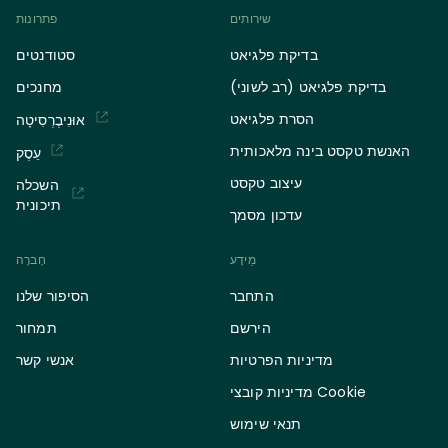
שירותים
פתרונות
בדיקת פלגיאט
סטודנטים
בדיקת פלגיאט (רב לשוני)
מחנכים
הסרת פלגיאט
אוּנִיבֶרְסִיטָה
האנשת טקסט בינה מלאכותית
עֵסֶק
עיצוב טקסט
השכלה
תיכונית
עדכון מסמך
מֵידָע
חֶברָה
התחבר
הסיפור שלנו
הירשם
תמחור
מדיניות הפרטיות
אנשי קשר
מדיניות קובצי Cookie
תנאי שימוש