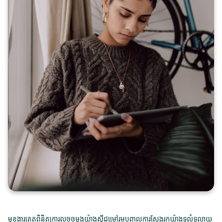
មុខងារត្រួតពិនិត្យការលួចចម្លងយ៉ាងស៊ីជម្រៅរួមបញ្ចូលការស្វែងរកយ៉ាងទូលំទូលាយ