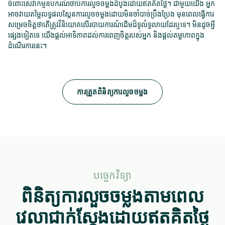
ចំពោះសេវាកម្មឧបករណ៍ចាប់ការលួចចម្លងដំបូងដោយឥតគិតថ្លៃ។ ជាមួយយើង អ្នក
អាចវាយតម្លៃលទ្ធផលស្កែនការលួចចម្លងដោយមិនចាំបាច់ប្រឹងប្រែង មុនពេលធ្វើការ
សម្រេចចិត្តថាតើត្រូវវិនិយោគលើរបាយការណ៍ដើមដ៏ទូលំទូលាយដែរឬទេ។ មិនដូចអ្វី
ផ្សេងទៀតទេ យើងផ្តល់អាទិភាពដល់ការពេញចិត្តរបស់អ្នក និងផ្តល់តម្លាភាពក្នុង
ដំណើរការនេះ។
ការត្រួតពិនិត្យការលួចចម្លង
បច្ចេកវិទ្យា
ពិនិត្យការលួចចម្លងតាមពេល
វេលាជាក់ស្តែងដោយឥតគិតថ្លៃ