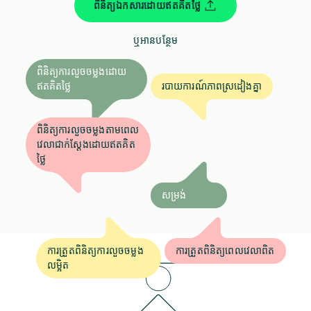
ពិនិត្យឯកសារដោយឥតគិតថ្លៃ
ឬអានបន្ថែម
ពិនិត្យការលួចចម្លងដោយ
ឥតគិតថ្លៃ
របាយការណ៍ភាពស្រដៀងគ្នា
ពិនិត្យការលួចចម្លងតាមពេល
វេលាជាក់ស្តែងដោយឥតគិត
ថ្លៃ
សម្រង់
ការត្រួតពិនិត្យការលួចចម្លង
ការត្រួតពិនិត្យពេលវេលាពិត
លម្អិត