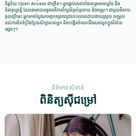
ទិន្នន័យ Open Access ជាច្រើន។ អ្នកផ្តល់សេវាទាំងនេះរួមមានឃ្លាំង និង
ទិនានុប្បវត្តិ ដែលធានាបាននូវមាតិកាសិក្សាដ៏ទូលំទូលាយ និងចម្រុះ។ ជាមួយនឹងការ
ចូលប្រើនេះ អ្នកអាចស្វែងរកអត្ថបទស្រាវជ្រាវរាប់លានដោយងាយស្រួល សម្រួល
ដល់ការខិតខំប្រឹងប្រែងសិក្សារបស់អ្នក និងបង្កើនចំណេះដឹងរបស់អ្នកក្នុងវិស័យ
ផ្សេងៗ។
ព័ត៌មានសំខាន់
ពិនិត្យស៊ីជម្រៅ