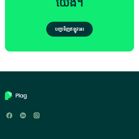
យើង។
បញ្ជាទិញឥឡូវនេះ