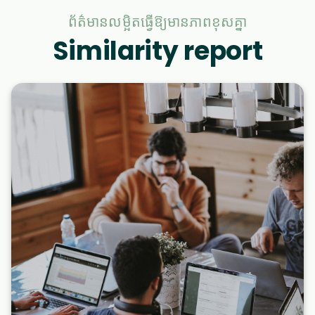
ព័ត៌មានលម្អិតធ្វើឱ្យមានភាពខុសគ្នា
Similarity report