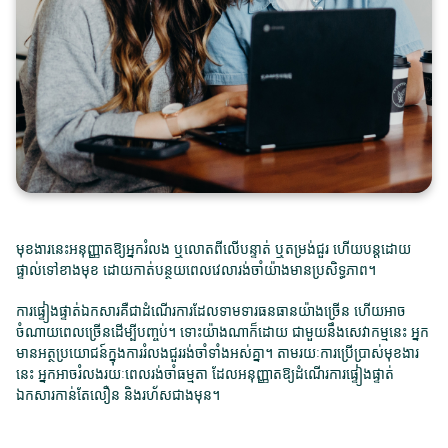
មុខងារនេះអនុញ្ញាតឱ្យអ្នករំលង ឬលោតពីលើបន្ទាត់ ឬតម្រង់ជួរ ហើយបន្តដោយ
ផ្ទាល់ទៅខាងមុខ ដោយកាត់បន្ថយពេលវេលារង់ចាំយ៉ាងមានប្រសិទ្ធភាព។
ការផ្ទៀងផ្ទាត់ឯកសារគឺជាដំណើរការដែលទាមទារធនធានយ៉ាងច្រើន ហើយអាច
ចំណាយពេលច្រើនដើម្បីបញ្ចប់។ ទោះយ៉ាងណាក៏ដោយ ជាមួយនឹងសេវាកម្មនេះ អ្នក
មានអត្ថប្រយោជន៍ក្នុងការរំលងជួររង់ចាំទាំងអស់គ្នា។ តាមរយៈការប្រើប្រាស់មុខងារ
នេះ អ្នកអាចរំលងរយៈពេលរង់ចាំធម្មតា ដែលអនុញ្ញាតឱ្យដំណើរការផ្ទៀងផ្ទាត់
ឯកសារកាន់តែលឿន និងរហ័សជាងមុន។