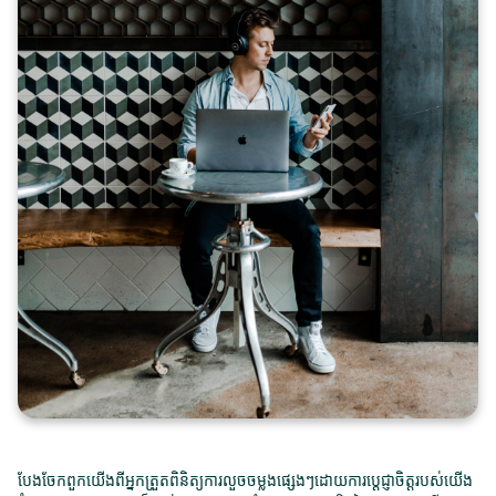
បែងចែកពួកយើងពីអ្នកត្រួតពិនិត្យការលួចចម្លងផ្សេងៗដោយការប្តេជ្ញាចិត្តរបស់យើង