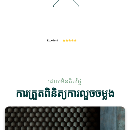
ដោយមិនគិតថ្លៃ
ការត្រួតពិនិត្យការលួចចម្លង