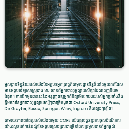
មូលដ្ឋានទិន្នន័យរបស់យើងនៃអត្ថបទអ្នកប្រាជ្ញគឺជាមូលដ្ឋានទិន្នន័យតែមួយគត់ដែល
មានអត្ថបទវិទ្យាសាស្ត្រជាង 80 លានពីអ្នកបោះពុម្ពផ្សាយសិក្សាដែលពេញនិយម
បំផុត។ ការបើកមុខងារនេះនឹងអនុញ្ញាតឱ្យអ្នកពិនិត្យមើលការងាររបស់អ្នកប្រឆាំងនឹង
ខ្លឹមសារនៃអ្នកបោះពុម្ពផ្សាយល្បីៗជាច្រើនដូចជា Oxford University Press,
De Gruyter, Ebsco, Springer, Wiley, Ingram និងផ្សេងៗទៀត។
តាមរយៈភាពជាដៃគូរបស់យើងជាមួយ CORE យើងផ្តល់ជូននូវការចូលដំណើរការ
យ៉ាងរលូនទៅកាន់បណ្តុំនៃអត្ថបទស្រាវជ្រាវជាច្រើនដែលប្រមូលបានពីអ្នកផ្តល់