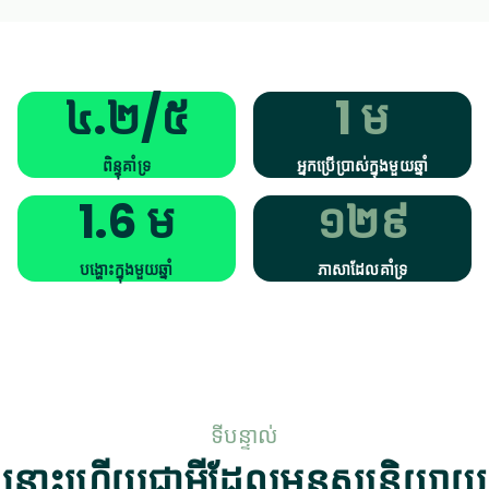
៤.២/៥
1 ម
ពិន្ទុគាំទ្រ
អ្នកប្រើប្រាស់ក្នុងមួយឆ្នាំ
1.6 ម
១២៩
បង្ហោះក្នុងមួយឆ្នាំ
ភាសាដែលគាំទ្រ
ទីបន្ទាល់
នោះហើយជាអ្វីដែលមនុស្សនិយាយ