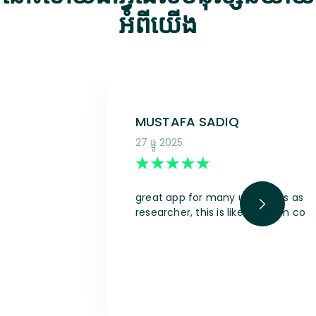
អំពីយើង
MUSTAFA SADIQ
27 ធ្នូ 2025
great app for many use cases as a s
researcher, this is like a dream com