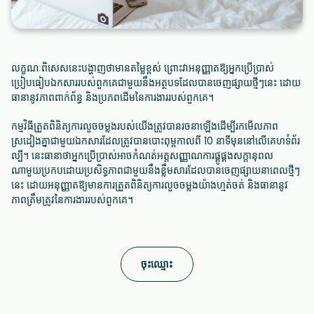
លក្ខណៈពិសេសនេះបង្ហាញថាមានតម្លៃខ្ពស់ ព្រោះវាអនុញ្ញាតឱ្យអ្នកប្រើប្រាស់
ប្រៀបធៀបឯកសាររបស់ពួកគេជាមួយនឹងអត្ថបទដែលបានចេញផ្សាយថ្មីៗនេះ ដោយ
ធានានូវភាពពាក់ព័ន្ធ និងប្រភពដើមនៃការងាររបស់ពួកគេ។
កម្មវិធីត្រួតពិនិត្យការលួចចម្លងរបស់យើងត្រូវបានរចនាឡើងដើម្បីរកមើលភាព
ស្រដៀងគ្នាជាមួយឯកសារដែលត្រូវបានបោះពុម្ពកាលពី 10 នាទីមុននៅលើគេហទំព័រ
ល្បី។ នេះធានាថាអ្នកប្រើប្រាស់អាចកំណត់អត្តសញ្ញាណការផ្គូផ្គងសក្តានុពល
ណាមួយប្រកបដោយប្រសិទ្ធភាពជាមួយនឹងខ្លឹមសារដែលបានចេញផ្សាយនាពេលថ្មីៗ
នេះ ដោយអនុញ្ញាតឱ្យមានការត្រួតពិនិត្យការលួចចម្លងយ៉ាងហ្មត់ចត់ និងធានានូវ
ភាពត្រឹមត្រូវនៃការងាររបស់ពួកគេ។
ចុះឈ្មោះ