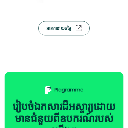
អានការវាយតម្លៃ
រៀបចំឯកសារដ៏អស្ចារ្យដោយ
មានជំនួយពីឧបករណ៍របស់