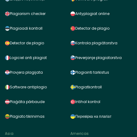
Plagiarism checker
Antyplagiat online
Plagiaadi kontroll
Detector de plagio
Detector de plagio
Kontrola plagiátorstva
Logiciel anti plagiat
Preverjanje plagiatorstva
Provjera plagijata
Plagiointi tarkistus
Software antiplagio
Plagiatkontroll
Plaģiāta pārbaude
Intihal kontrol
Plagiato tikrinimas
Перевірка на плагіат
Asia
Americas