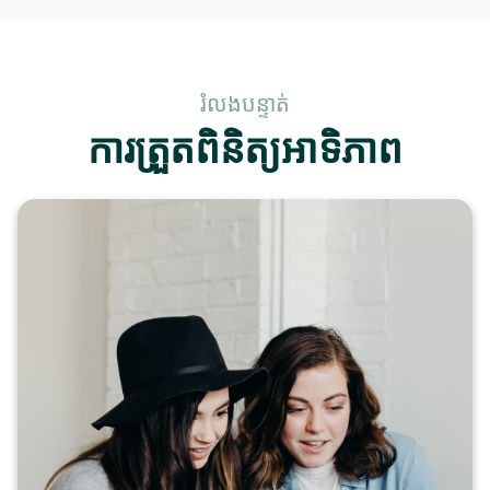
រំលងបន្ទាត់
ការត្រួតពិនិត្យអាទិភាព