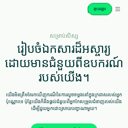
ចុះឈ្មោះ
សម្រាប់សិស្ស
រៀបចំឯកសារដ៏អស្ចារ្យ
ដោយមានជំនួយពីឧបករណ៍
របស់យើង។
យើងមិនត្រឹមតែរកឃើញករណីនៃការលួចចម្លងនៅក្នុងក្រដាសរបស់អ្នក
ប៉ុណ្ណោះទេ ប៉ុន្តែយើងក៏នឹងផ្តល់ជំនួយពីអ្នកកែសម្រួលជំនាញរបស់យើង
ដើម្បីជួយអ្នកដោះស្រាយបញ្ហាណាមួយ។