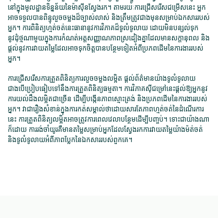
នៅក្នុងមូលដ្ឋានទិន្នន័យនៃម៉ាស៊ីនស្វែងរក។ តាមរយៈការជ្រើសរើសជម្រើសនេះ អ្នក
អាចទទួលបានពិន្ទុលួចចម្លងដ៏ច្បាស់លាស់ និងត្រឹមត្រូវជាងមុនសម្រាប់ឯកសាររបស់
អ្នក។ ការពិនិត្យហ្មត់ចត់នេះធានានូវការវិភាគដ៏ទូលំទូលាយ ដោយមិនបន្សល់ទុក
នូវដុំថ្មណាមួយក្នុងការកំណត់អត្តសញ្ញាណភាពស្រដៀងគ្នាដែលមានសក្តានុពល និង
ផ្តល់នូវការវាយតម្លៃដែលអាចទុកចិត្តបានបន្ថែមទៀតអំពីប្រភពដើមនៃការងាររបស់
អ្នក។
ការជ្រើសរើសការត្រួតពិនិត្យការលួចចម្លងលម្អិត ផ្តល់ព័ត៌មានយ៉ាងទូលំទូលាយ
ជាងបើប្រៀបធៀបទៅនឹងការត្រួតពិនិត្យធម្មតា។ ការវិភាគស៊ីជម្រៅនេះផ្តល់ឱ្យអ្នកនូវ
ការយល់ដឹងលម្អិតជាច្រើន ដើម្បីបង្កើនភាពស្មោះត្រង់ និងប្រភពដើមនៃការងាររបស់
អ្នក។ វាជារឿងសំខាន់ក្នុងការកត់សម្គាល់ថាដោយសារតែភាពហ្មត់ចត់នៃដំណើរការ
នេះ ការត្រួតពិនិត្យលម្អិតអាចត្រូវការពេលវេលាបន្ថែមដើម្បីបញ្ចប់។ ទោះជាយ៉ាងណា
ក៏ដោយ ការរង់ចាំយូរគឺមានតម្លៃសម្រាប់អ្នកដែលស្វែងរកការវាយតម្លៃយ៉ាងម៉ត់ចត់
និងទូលំទូលាយអំពីភាពប្លែកនៃឯកសាររបស់ពួកគេ។