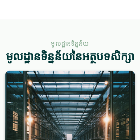
មូលដ្ឋានទិន្នន័យ
មូលដ្ឋានទិន្នន័យនៃអត្ថបទសិក្សា