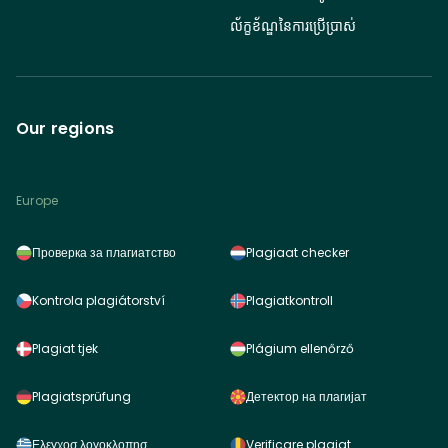
ល័ក្ខខ័ណ្ឌនៃការប្រើប្រាស់
Our regions
Europe
Проверка за плагиатство
Plagiaat checker
Kontrola plagiátorství
Plagiatkontroll
Plagiat tjek
Plágium ellenőrző
Plagiatsprüfung
Детектор на плагијат
Ελεγχοσ λογοκλοπησ
Verificare plagiat