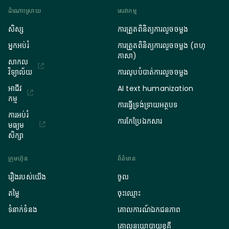
ដំណោះស្រាយ
សេវាកម្ម
សិស្ស
ការត្រួតពិនិត្យការលួចចម្លង
អ្នកអប់រំ
ការត្រួតពិនិត្យការលួចចម្លង (ពហុ
ភាសា)
សាកល
វិទ្យាល័យ
ការលុបបំបាត់ការលួចចម្លង
អាជីវ
AI text humanization
កម្ម
ការធ្វើទ្រង់ទ្រាយអត្ថបទ
ការអប់រំ
ការកែប្រែឯកសារ
មធ្យម
សិក្សា
ក្រុមហ៊ុន
ព័ត៌មាន
រឿងរបស់យើង
ចូល
តម្លៃ
ចុះឈ្មោះ
ទំនាក់ទំនង
គោលការណ៍ឯកជនភាព
គោលនយោបាយខូគី