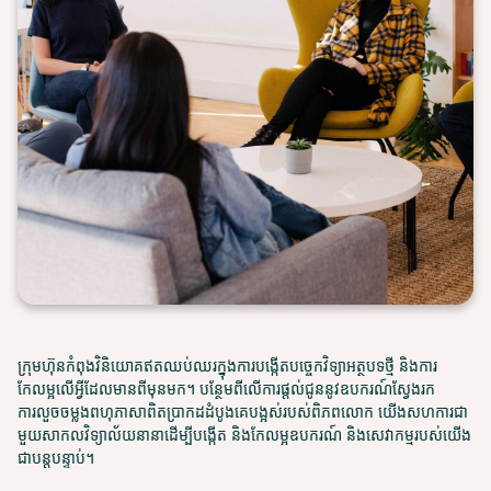
ក្រុមហ៊ុនកំពុងវិនិយោគឥតឈប់ឈរក្នុងការបង្កើតបច្ចេកវិទ្យាអត្ថបទថ្មី និងការ
កែលម្អលើអ្វីដែលមានពីមុនមក។ បន្ថែមពីលើការផ្តល់ជូននូវឧបករណ៍ស្វែងរក
ការលួចចម្លងពហុភាសាពិតប្រាកដដំបូងគេបង្អស់របស់ពិភពលោក យើងសហការជា
មួយសាកលវិទ្យាល័យនានាដើម្បីបង្កើត និងកែលម្អឧបករណ៍ និងសេវាកម្មរបស់យើង
ជាបន្តបន្ទាប់។