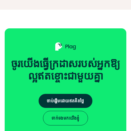
ចូរយើងធ្វើក្រដាសរបស់អ្នកឱ្យ
ល្អឥតខ្ចោះជាមួយគ្នា
ចាប់ផ្តើមដោយឥតគិតថ្លៃ
ទាក់ទងមកយើងខ្ញុំ