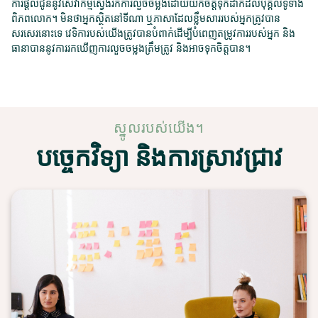
ការផ្តល់ជូននូវសេវាកម្មស្វែងរកការលួចចម្លងដោយយកចិត្តទុកដាក់ដល់បុគ្គលទូទាំង
ពិភពលោក។ មិនថាអ្នកស្ថិតនៅទីណា ឬភាសាដែលខ្លឹមសាររបស់អ្នកត្រូវបាន
សរសេរនោះទេ វេទិការបស់យើងត្រូវបានបំពាក់ដើម្បីបំពេញតម្រូវការរបស់អ្នក និង
ធានាបាននូវការរកឃើញការលួចចម្លងត្រឹមត្រូវ និងអាចទុកចិត្តបាន។
ស្នូលរបស់យើង។
បច្ចេកវិទ្យា និងការស្រាវជ្រាវ