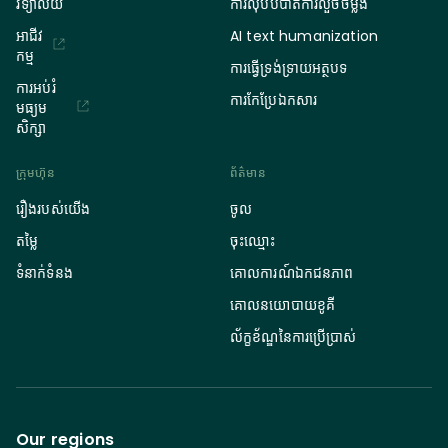
វិទ្យាល័យ
ការលុបបំបាត់ការលួចចម្លង
អាជីវ
AI text humanization
កម្ម
ការធ្វើទ្រង់ទ្រាយអត្ថបទ
ការអប់រំ
ការកែប្រែឯកសារ
មធ្យម
សិក្សា
ក្រុមហ៊ុន
ព័ត៌មាន
រឿងរបស់យើង
ចូល
តម្លៃ
ចុះឈ្មោះ
ទំនាក់ទំនង
គោលការណ៍ឯកជនភាព
គោលនយោបាយខូគី
ល័ក្ខខ័ណ្ឌនៃការប្រើប្រាស់
Our regions