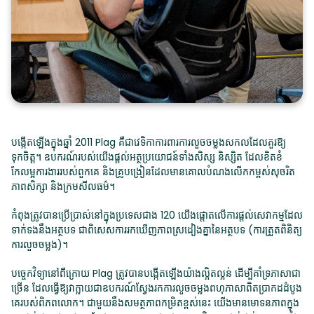
បង្កើតឡើងក្នុងឆ្នាំ 2011 Plag គឺជាវេទិកាការពារការលួចចម្លងសកលដែលគួរឱ្យ
ទុកចិត្ត។ ឧបករណ៍របស់យើងផ្តល់អត្ថប្រយោជន៍ទាំងសិស្ស និស្សិត ដែលខិតខំ
កែលម្អការងាររបស់ពួកគេ និងគ្រូបង្រៀនដែលមានគោលបំណងលើកកម្ពស់សុចរិត
ភាពសិក្សា និងក្រមសីលធម៌។
កំពុងត្រូវបានប្រើប្រាស់នៅក្នុងប្រទេសជាង 120 យើងផ្តោតលើការផ្តល់សេវាកម្មដែល
ទាក់ទងនឹងអត្ថបទ ជាពិសេសការរកឃើញភាពស្រដៀងគ្នានៃអត្ថបទ (ការត្រួតពិនិត្យ
ការលួចចម្លង)។
បច្ចេកវិទ្យានៅពីក្រោយ Plag ត្រូវបានបង្កើតឡើងយ៉ាងល្អិតល្អន់ ដើម្បីគាំទ្រភាសាជា
ច្រើន ដែលធ្វើឱ្យវាក្លាយជាឧបករណ៍ស្វែងរកការលួចចម្លងពហុភាសាពិតប្រាកដដំបូង
គេរបស់ពិភពលោក។ ជាមួយនឹងសមត្ថភាពកម្រិតខ្ពស់នេះ យើងមានមោទនភាពក្នុង