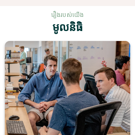
រឿងរបស់យើង
មូលនិធិ