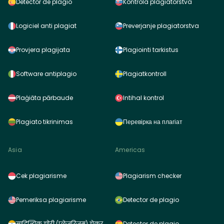
Detector de plagio
Kontrola plagiátorstva
Logiciel anti plagiat
Preverjanje plagiatorstva
Provjera plagijata
Plagiointi tarkistus
Software antiplagio
Plagiatkontroll
Plaģiāta pārbaude
Intihal kontrol
Plagiato tikrinimas
Перевірка на плагіат
Asia
Americas
Cek plagiarisme
Plagiarism checker
Pemeriksa plagiarisme
Detector de plagio
साहित्यिक चोरी (प्लेजरिज़म) चेकर
Detector de plagio