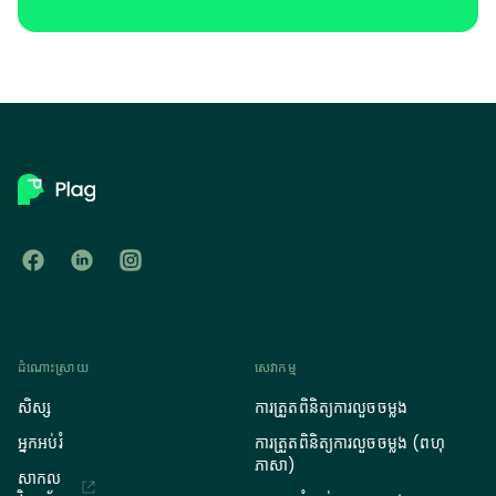
ដំណោះស្រាយ
សេវាកម្ម
សិស្ស
ការត្រួតពិនិត្យការលួចចម្លង
អ្នកអប់រំ
ការត្រួតពិនិត្យការលួចចម្លង (ពហុ
ភាសា)
សាកល