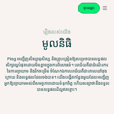
ចុះឈ្មោះ
រឿងរបស់យើង
មូលនិធិ
Plag អញ្ជើញសិស្សានុសិស្ស និងគ្រូបង្រៀនឱ្យសម្រេចបានលទ្ធផល
សិក្សាល្អបំផុតដោយមិនខ្លាចក្នុងការពិសោធន៍។ បរាជ័យគឺជាដំណើរការ
នៃការព្យាយាម និងរីកចម្រើន ចំណែកឯការបរាជ័យគឺជាគោលដៅចុង
ក្រោយ និងលទ្ធផលដែលចង់បាន។ យើងបង្កើតកន្លែងមួយដែលអញ្ជើញ
អ្នកឱ្យព្យាយាមអស់ពីសមត្ថភាពដោយទំនុកចិត្ត ហើយសន្យាថានឹងទទួល
បានលទ្ធផលដ៏ល្អឥតខ្ចោះ។