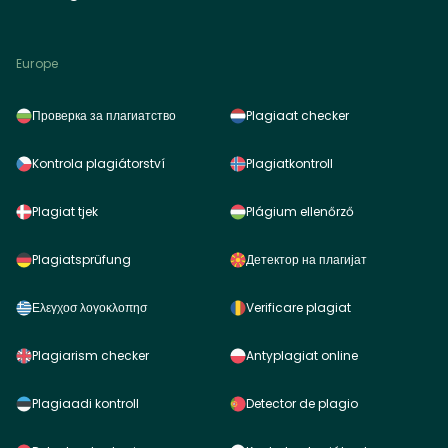
Europe
Проверка за плагиатство
Plagiaat checker
Kontrola plagiátorství
Plagiatkontroll
Plagiat tjek
Plágium ellenőrző
Plagiatsprüfung
Детектор на плагијат
Ελεγχοσ λογοκλοπησ
Verificare plagiat
Plagiarism checker
Antyplagiat online
Plagiaadi kontroll
Detector de plagio