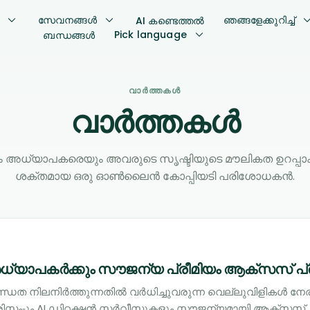
സേവനങ്ങള്‍
ഞങ്ങളേക്കുറിച്ച്
AI കണ്ടെത്തൽ
Pick language
ബന്ധങ്ങൾ
വാർത്തകൾ
വാർത്തകൾ
ം അധ്യാപകരെയും അവരുടെ സൃഷ്ടിയുടെ മൗലികത ഉറപ്പാക
ശക്തമായ ഒരു ഓൺലൈൻ കോപ്പിയടി പരിശോധകൻ.
ധ്യാപകർക്കും സൗജന്യ പ്രീമിയം ആക്സസ് പ്രഖ
ണ്ഡത നിലനിർത്തുന്നതിൽ വർധിച്ചുവരുന്ന വെല്ലുവിളികൾ നേ
യരിസം-ും AI ഡിറ്റക്ഷൻ സർവീസുകളും സൗജന്യമായി ആക്സസ് ..