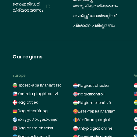
സെക്കൻഡറി
മാനുഷികവൽക്കരണം
വിദ്യാഭ്യാസം
ടെക്സ്റ്റ് ഫോർമാറ്റിംഗ്
പ്രമാണ പരിഷ്കരണം
Our regions
Europe
A
Проверка за плагиатство
Plagiaat checker
Kontrola plagiátorství
Plagiatkontroll
Plagiat tjek
Plágium ellenőrző
Plagiatsprüfung
Детектор на плагијат
Ελεγχοσ λογοκλοπησ
Verificare plagiat
Plagiarism checker
Antyplagiat online
Plagiaadi kontroll
Detector de plagio