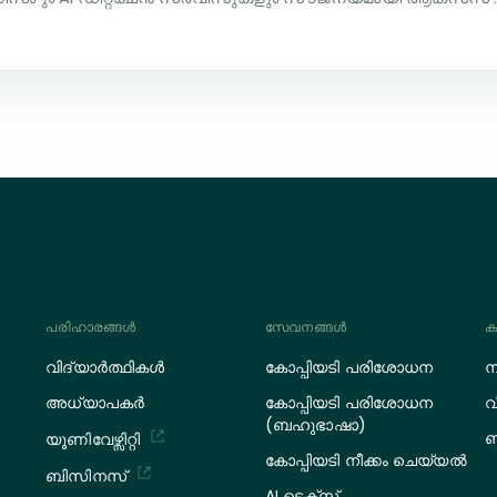
പരിഹാരങ്ങൾ
സേവനങ്ങള്‍
ക
വിദ്യാർത്ഥികൾ
കോപ്പിയടി പരിശോധന
ന
അധ്യാപകർ
കോപ്പിയടി പരിശോധന
വ
(ബഹുഭാഷാ)
ബ
യൂണിവേഴ്സിറ്റി
കോപ്പിയടി നീക്കം ചെയ്യൽ
ബിസിനസ്
AI ടെക്സ്റ്റ്