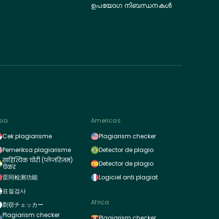
ഉപയോഗ നിബന്ധനകൾ
sia
Americas
Cek plagiarisme
Plagiarism checker
Pemeriksa plagiarisme
Detector de plagio
साहित्यिक चोरी (प्लेजरिज़म)
Detector de plagio
चेकर
雷同检测功能
Logiciel anti plagiat
표절검사
Africa
剽窃チェッカー
Plagiarism checker
Plagiarism checker