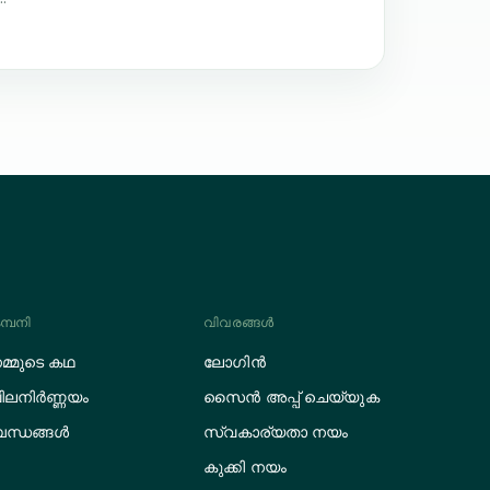
മ്പനി
വിവരങ്ങൾ
മ്മുടെ കഥ
ലോഗിൻ
ിലനിർണ്ണയം
സൈൻ അപ്പ് ചെയ്യുക
ന്ധങ്ങൾ
സ്വകാര്യതാ നയം
കുക്കി നയം