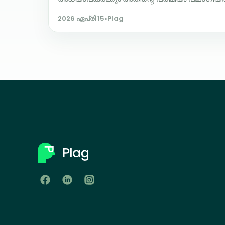
2026 ഏപ്രി 15
•
Plag