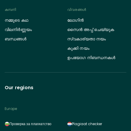
കമ്പനി
വിവരങ്ങൾ
നമ്മുടെ കഥ
ലോഗിൻ
വിലനിർണ്ണയം
സൈൻ അപ്പ് ചെയ്യുക
ബന്ധങ്ങൾ
സ്വകാര്യതാ നയം
കുക്കി നയം
ഉപയോഗ നിബന്ധനകൾ
Our regions
Europe
Проверка за плагиатство
Plagiaat checker