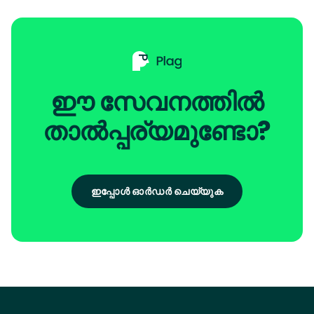
ഈ സേവനത്തിൽ
താൽപ്പര്യമുണ്ടോ?
ഇപ്പോൾ ഓർഡർ ചെയ്യുക