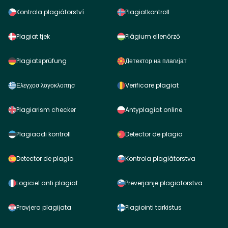
Kontrola plagiátorství
Plagiatkontroll
Plagiat tjek
Plágium ellenőrző
Plagiatsprüfung
Детектор на плагијат
Ελεγχοσ λογοκλοπησ
Verificare plagiat
Plagiarism checker
Antyplagiat online
Plagiaadi kontroll
Detector de plagio
Detector de plagio
Kontrola plagiátorstva
Logiciel anti plagiat
Preverjanje plagiatorstva
Provjera plagijata
Plagiointi tarkistus