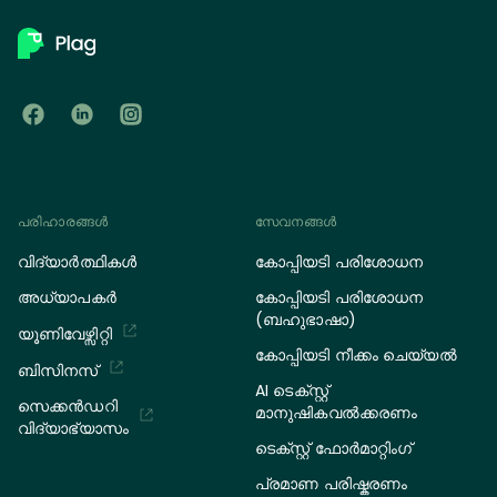
പരിഹാരങ്ങൾ
സേവനങ്ങള്‍
വിദ്യാർത്ഥികൾ
കോപ്പിയടി പരിശോധന
അധ്യാപകർ
കോപ്പിയടി പരിശോധന
(ബഹുഭാഷാ)
യൂണിവേഴ്സിറ്റി
കോപ്പിയടി നീക്കം ചെയ്യൽ
ബിസിനസ്
AI ടെക്സ്റ്റ്
സെക്കൻഡറി
മാനുഷികവൽക്കരണം
വിദ്യാഭ്യാസം
ടെക്സ്റ്റ് ഫോർമാറ്റിംഗ്
പ്രമാണ പരിഷ്കരണം