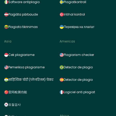
Software antiplagio
Plagiatkontroll
Plaģiāta pārbaude
Intihal kontrol
Plagiato tikrinimas
Перевірка на плагіат
Asia
Americas
Cek plagiarisme
Plagiarism checker
Pemeriksa plagiarisme
Detector de plagio
साहित्यिक चोरी (प्लेजरिज़म) चेकर
Detector de plagio
雷同检测功能
Logiciel anti plagiat
표절검사
Africa