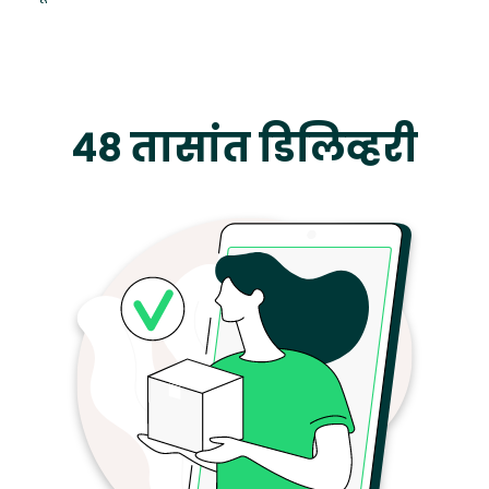
४८ तासांत डिलिव्हरी