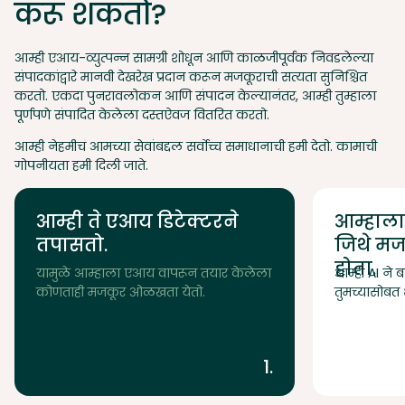
करू शकतो?
आम्ही एआय-व्युत्पन्न सामग्री शोधून आणि काळजीपूर्वक निवडलेल्या
संपादकांद्वारे मानवी देखरेख प्रदान करून मजकूराची सत्यता सुनिश्चित
करतो. एकदा पुनरावलोकन आणि संपादन केल्यानंतर, आम्ही तुम्हाला
पूर्णपणे संपादित केलेला दस्तऐवज वितरित करतो.
आम्ही नेहमीच आमच्या सेवांबद्दल सर्वोच्च समाधानाची हमी देतो. कामाची
गोपनीयता हमी दिली जाते.
आम्ही ते एआय डिटेक्टरने
आम्हाला 
तपासतो.
जिथे मज
होता.
यामुळे आम्हाला एआय वापरून तयार केलेला
आम्ही AI ने
कोणताही मजकूर ओळखता येतो.
तुमच्यासोबत 
1.