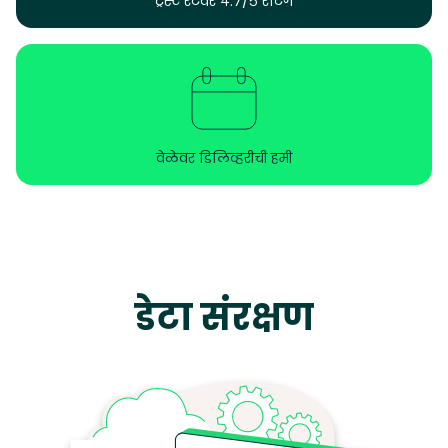
ट्रस्ट रेटवर ४.७/५ रेटिंग
वेळेवर डिलिव्हरीची हमी
डेटा संरक्षण