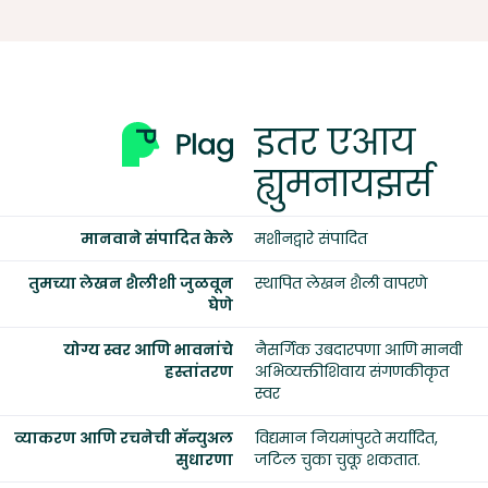
इतर एआय
ह्युमनायझर्स
मानवाने संपादित केले
मशीनद्वारे संपादित
तुमच्या लेखन शैलीशी जुळवून
स्थापित लेखन शैली वापरणे
घेणे
योग्य स्वर आणि भावनांचे
नैसर्गिक उबदारपणा आणि मानवी
हस्तांतरण
अभिव्यक्तीशिवाय संगणकीकृत
स्वर
व्याकरण आणि रचनेची मॅन्युअल
विद्यमान नियमांपुरते मर्यादित,
सुधारणा
जटिल चुका चुकू शकतात.