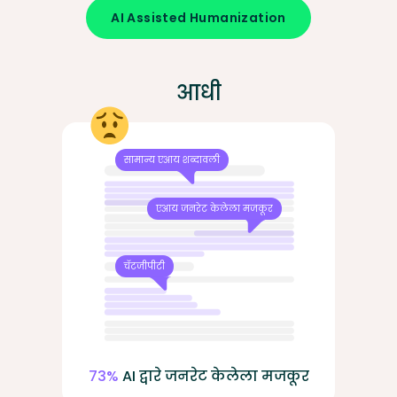
AI Assisted Humanization
आधी
सामान्य एआय शब्दावली
एआय जनरेट केलेला मजकूर
चॅटजीपीटी
73%
AI द्वारे जनरेट केलेला मजकूर