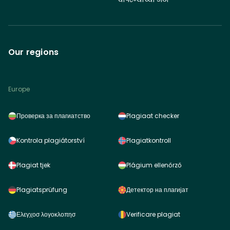
Our regions
Europe
Проверка за плагиатство
Plagiaat checker
Kontrola plagiátorství
Plagiatkontroll
Plagiat tjek
Plágium ellenőrző
Plagiatsprüfung
Детектор на плагијат
Ελεγχοσ λογοκλοπησ
Verificare plagiat