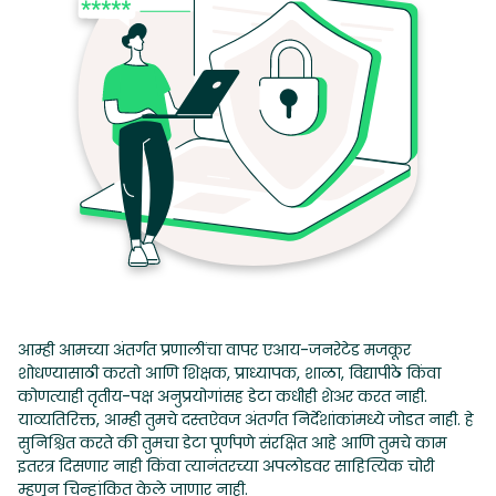
आम्ही आमच्या अंतर्गत प्रणालींचा वापर एआय-जनरेटेड मजकूर
शोधण्यासाठी करतो आणि शिक्षक, प्राध्यापक, शाळा, विद्यापीठे किंवा
कोणत्याही तृतीय-पक्ष अनुप्रयोगांसह डेटा कधीही शेअर करत नाही.
याव्यतिरिक्त, आम्ही तुमचे दस्तऐवज अंतर्गत निर्देशांकांमध्ये जोडत नाही. हे
सुनिश्चित करते की तुमचा डेटा पूर्णपणे संरक्षित आहे आणि तुमचे काम
इतरत्र दिसणार नाही किंवा त्यानंतरच्या अपलोडवर साहित्यिक चोरी
म्हणून चिन्हांकित केले जाणार नाही.