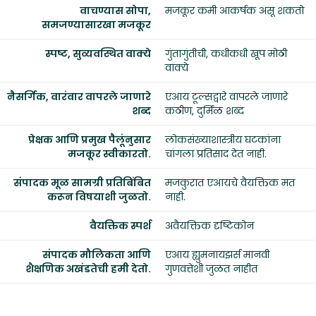
वाचण्यास सोपा,
मजकूर कमी आकर्षक असू शकतो
समजण्यासारखा मजकूर
स्पष्ट, सुव्यवस्थित वाक्ये
गुंतागुंतीची, कधीकधी खूप मोठी
वाक्ये
नैसर्गिक, वारंवार वापरले जाणारे
एआय टूल्सद्वारे वापरले जाणारे
शब्द
कठीण, दुर्मिळ शब्द
प्रेक्षक आणि प्रमुख पैलूंनुसार
लोकसंख्याशास्त्रीय घटकांना
मजकूर स्वीकारतो.
चांगला प्रतिसाद देत नाही.
संपादक मूळ सामग्री प्रतिबिंबित
मजकुरात एआयचे वैयक्तिक मत
करून विषयाशी जुळतो.
नाही.
वैयक्तिक स्पर्श
अवैयक्तिक दृष्टिकोन
संपादक मौलिकता आणि
एआय ह्युमनायझर्स मानवी
शैक्षणिक अखंडतेची हमी देतो.
गुणवत्तेशी जुळत नाहीत