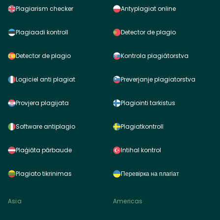
Plagiarism checker
Antyplagiat online
Plagiaadi kontroll
Detector de plagio
Detector de plagio
Kontrola plagiátorstva
Logiciel anti plagiat
Preverjanje plagiatorstva
Provjera plagijata
Plagiointi tarkistus
Software antiplagio
Plagiatkontroll
Plaģiāta pārbaude
Intihal kontrol
Plagiato tikrinimas
Перевірка на плагіат
Asia
Americas