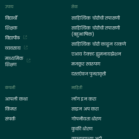
उपाय
सेवा
विद्यार्थी
साहित्यिक चोरीची तपासणी
शिक्षक
साहित्यिक चोरीची तपासणी
(बहुभाषिक)
विद्यापीठ
साहित्यिक चोरी काढून टाकणे
व्यवसाय
एआय टेक्स्ट ह्युमनायझेशन
माध्यमिक
मजकूर स्वरूपण
शिक्षण
दस्तऐवज पुनरावृत्ती
कंपनी
माहिती
आपली कथा
लॉग इन करा
किंमत
साइन अप करा
संपर्क
गोपनीयता धोरण
कुकी धोरण
वापरण्याच्या अटी