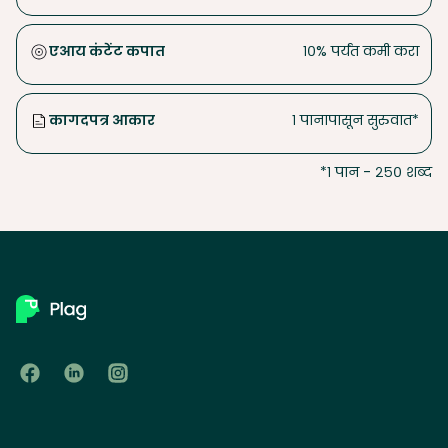
एआय कंटेंट कपात
१०% पर्यंत कमी करा
कागदपत्र आकार
१ पानापासून सुरुवात*
*१ पान - २५० शब्द