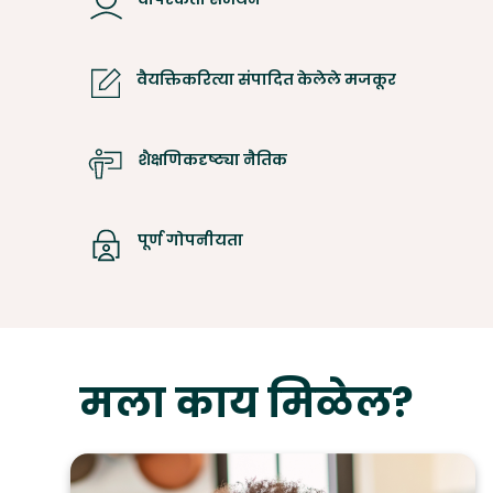
वैयक्तिकरित्या संपादित केलेले मजकूर
शैक्षणिकदृष्ट्या नैतिक
पूर्ण गोपनीयता
मला काय मिळेल?