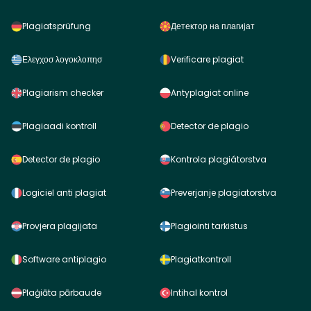
Plagiatsprüfung
Детектор на плагијат
Ελεγχοσ λογοκλοπησ
Verificare plagiat
Plagiarism checker
Antyplagiat online
Plagiaadi kontroll
Detector de plagio
Detector de plagio
Kontrola plagiátorstva
Logiciel anti plagiat
Preverjanje plagiatorstva
Provjera plagijata
Plagiointi tarkistus
Software antiplagio
Plagiatkontroll
Plaģiāta pārbaude
Intihal kontrol