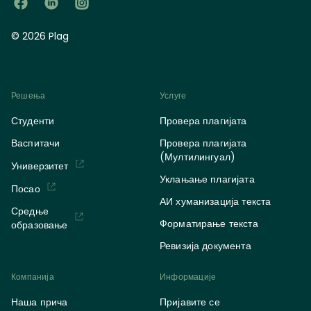
© 2026 Plag
Решења
Услуге
Студенти
Провера плагијата
Васпитачи
Провера плагијата
(Мултилингуал)
Универзитет
Уклањање плагијата
Посао
АИ хуманизација текста
Средње
Форматирање текста
образовање
Ревизија документа
Компанија
Информације
Наша прича
Пријавите се