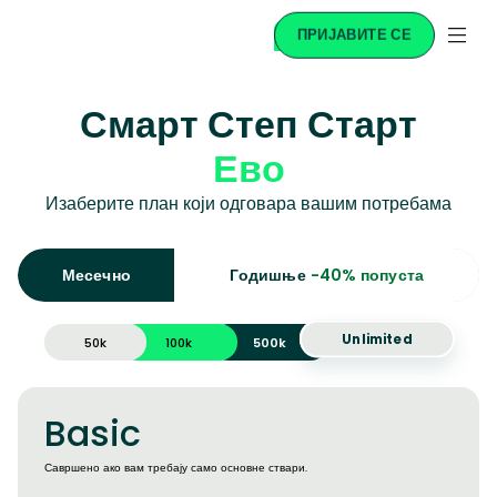
ПРИЈАВИТЕ СЕ
Смарт Степ Старт
Ево
Изаберите план који одговара вашим потребама
Месечно
Годишње
-40% попуста
Unlimited
50k
100k
500k
Basic
Савршено ако вам требају само основне ствари.