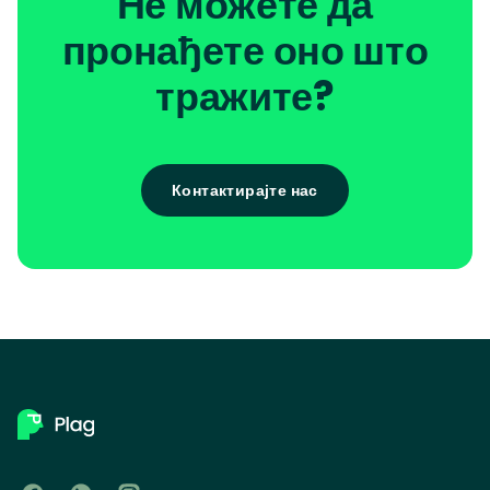
Не можете да
пронађете оно што
тражите?
Контактирајте нас