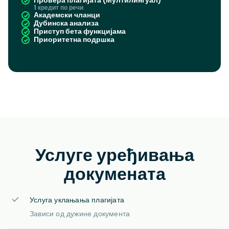
Провера плагијата (Мултилингуал)
1 кредит по речи
Академски чланци
Дубинска анализа
Приступ бета функцијама
Приоритетна подршка
Услуге уређивања
докумената
Услуга уклањања плагијата
Зависи од дужине документа