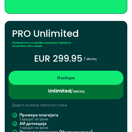
PRO Unlimited
Направљен за професионалце којима је
потребно све и више
EUR 299.95
/ месец
Изабери
Unlimited
/ месец
Додато на ваше тренутно стање
Провера плагијата
1 кредит по речи
АИ детекција
1 кредит по речи