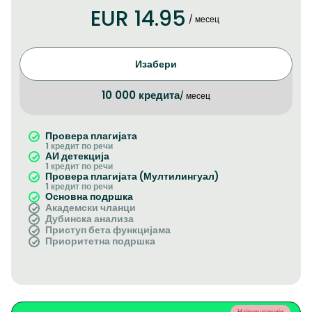
EUR 14.95
/ месец
Изабери
10 000 кредита
/ месец
Провера плагијата
1 кредит по речи
АИ детекција
1 кредит по речи
Провера плагијата (Мултилингуал)
1 кредит по речи
Основна подршка
Академски чланци
Дубинска анализа
Приступ бета функцијама
Приоритетна подршка