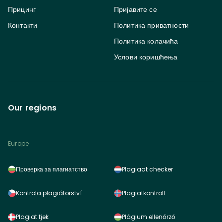
Прицинг
Пријавите се
Контакти
Политика приватности
Политика колачића
Услови коришћења
Our regions
Europe
Проверка за плагиатство
Plagiaat checker
Kontrola plagiátorství
Plagiatkontroll
Plagiat tjek
Plágium ellenőrző