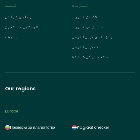
معلومات
کمپنی
لاگ ان کریں۔
ہماری کہانی
سائن اپ کریں۔
قیمتوں کا تعین
رازداری کی پالیسی
رابطے
کوکی پالیسی
استعمال کی شرائط
Our regions
Europe
Проверка за плагиатство
Plagiaat checker