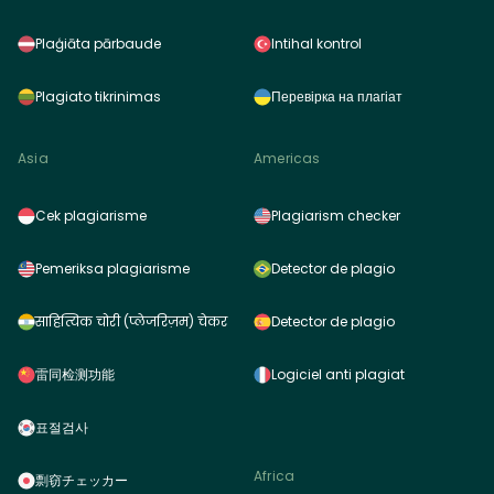
Plaģiāta pārbaude
Intihal kontrol
Plagiato tikrinimas
Перевірка на плагіат
Asia
Americas
Cek plagiarisme
Plagiarism checker
Pemeriksa plagiarisme
Detector de plagio
साहित्यिक चोरी (प्लेजरिज़म) चेकर
Detector de plagio
雷同检测功能
Logiciel anti plagiat
표절검사
Africa
剽窃チェッカー