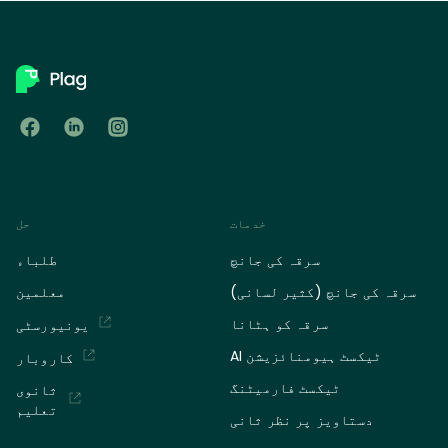
خدمات
حل
سرقہ کی جانچ
طلباء
سرقہ کی جانچ (کثیر لسانی)
معلمین
سرقہ کو ہٹانا
یونیورسٹی
AI ٹیکسٹ ہیومنائزیشن
کاروبار
ٹیکسٹ فارمیٹنگ
ثانوی
تعلیم
دستاویز پر نظر ثانی