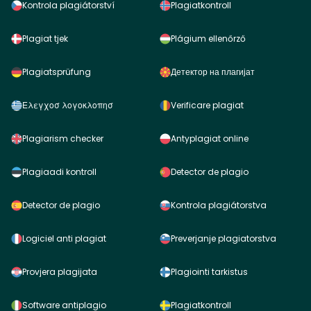
Kontrola plagiátorství
Plagiatkontroll
Plagiat tjek
Plágium ellenőrző
Plagiatsprüfung
Детектор на плагијат
Ελεγχοσ λογοκλοπησ
Verificare plagiat
Plagiarism checker
Antyplagiat online
Plagiaadi kontroll
Detector de plagio
Detector de plagio
Kontrola plagiátorstva
Logiciel anti plagiat
Preverjanje plagiatorstva
Provjera plagijata
Plagiointi tarkistus
Software antiplagio
Plagiatkontroll