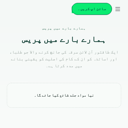
سائن اپ کریں۔
ہمارے بارے میں پریس
ہمارے بارے میں پریس
ایک طاقتور آن لائن سرقہ کی جانچ کرنے والا جو طلباء
اور اساتذہ کو ان کے کام کی اصلیت کو یقینی بنانے
میں مدد کرتا ہے۔
نیا مواد جلد شائع کیا جائے گا۔