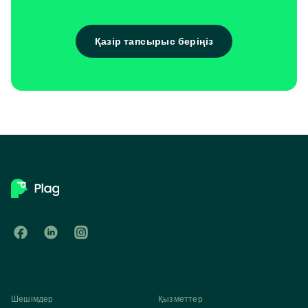
Қазір тапсырыс беріңіз
Шешімдер
Қызметтер