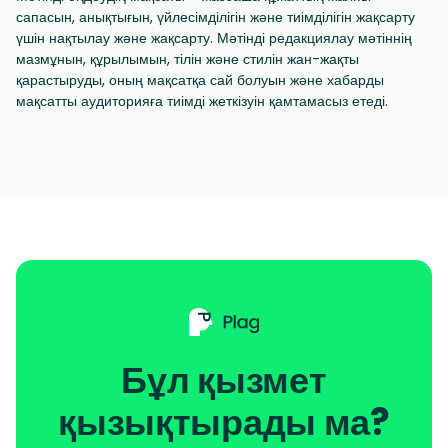
сапасын, анықтығын, үйлесімділігін және тиімділігін жақсарту
үшін нақтылау және жақсарту. Мәтінді редакциялау мәтіннің
мазмұнын, құрылымын, тілін және стилін жан-жақты
қарастыруды, оның мақсатқа сай болуын және хабарды
мақсатты аудиторияға тиімді жеткізуін қамтамасыз етеді.
Бұл қызмет
қызықтырады ма?