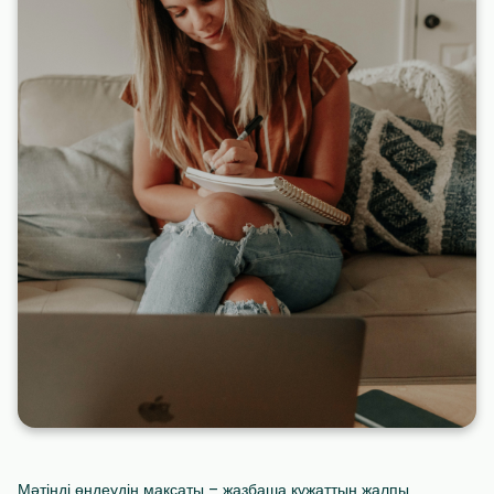
Мәтінді өңдеудің мақсаты – жазбаша құжаттың жалпы