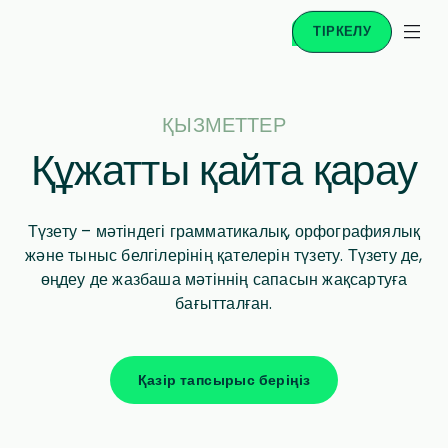
ТІРКЕЛУ
ҚЫЗМЕТТЕР
Құжатты қайта қарау
Түзету – мәтіндегі грамматикалық, орфографиялық
және тыныс белгілерінің қателерін түзету. Түзету де,
өңдеу де жазбаша мәтіннің сапасын жақсартуға
бағытталған.
Қазір тапсырыс беріңіз