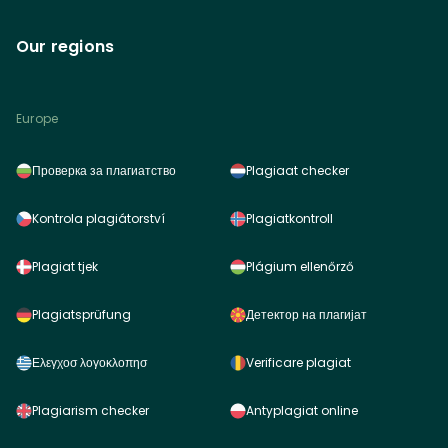
Our regions
Europe
Проверка за плагиатство
Plagiaat checker
Kontrola plagiátorství
Plagiatkontroll
Plagiat tjek
Plágium ellenőrző
Plagiatsprüfung
Детектор на плагијат
Ελεγχοσ λογοκλοπησ
Verificare plagiat
Plagiarism checker
Antyplagiat online