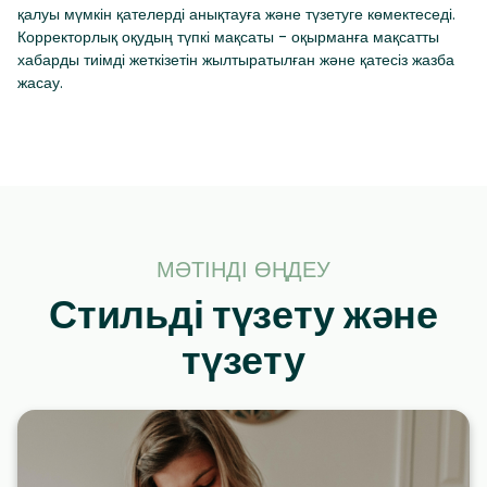
қалуы мүмкін қателерді анықтауға және түзетуге көмектеседі.
Корректорлық оқудың түпкі мақсаты - оқырманға мақсатты
хабарды тиімді жеткізетін жылтыратылған және қатесіз жазба
жасау.
МӘТІНДІ ӨҢДЕУ
Стильді түзету және
түзету