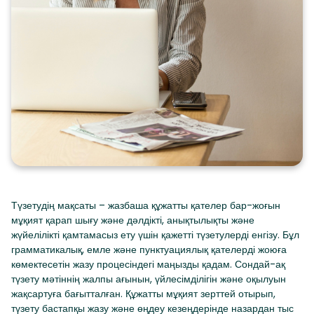
Түзетудің мақсаты – жазбаша құжатты қателер бар-жоғын
мұқият қарап шығу және дәлдікті, анықтылықты және
жүйелілікті қамтамасыз ету үшін қажетті түзетулерді енгізу. Бұл
грамматикалық, емле және пунктуациялық қателерді жоюға
көмектесетін жазу процесіндегі маңызды қадам. Сондай-ақ
түзету мәтіннің жалпы ағынын, үйлесімділігін және оқылуын
жақсартуға бағытталған. Құжатты мұқият зерттей отырып,
түзету бастапқы жазу және өңдеу кезеңдерінде назардан тыс