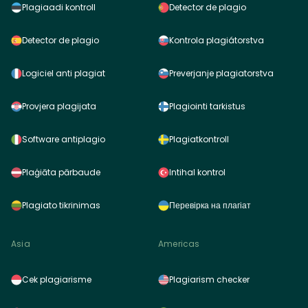
Plagiaadi kontroll
Detector de plagio
Detector de plagio
Kontrola plagiátorstva
Logiciel anti plagiat
Preverjanje plagiatorstva
Provjera plagijata
Plagiointi tarkistus
Software antiplagio
Plagiatkontroll
Plaģiāta pārbaude
Intihal kontrol
Plagiato tikrinimas
Перевірка на плагіат
Asia
Americas
Cek plagiarisme
Plagiarism checker