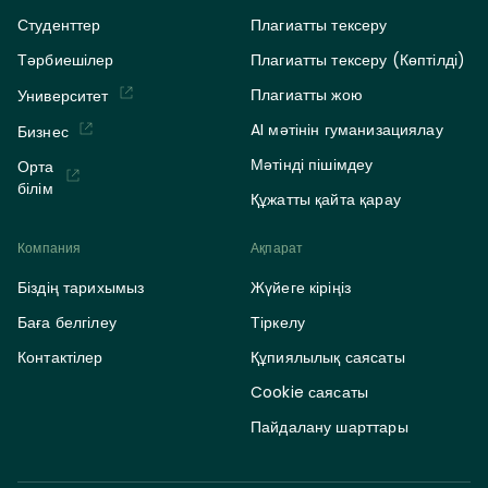
Студенттер
Плагиатты тексеру
Тәрбиешілер
Плагиатты тексеру (Көптілді)
Плагиатты жою
Университет
AI мәтінін гуманизациялау
Бизнес
Мәтінді пішімдеу
Орта
білім
Құжатты қайта қарау
Компания
Ақпарат
Біздің тарихымыз
Жүйеге кіріңіз
Баға белгілеу
Тіркелу
Контактілер
Құпиялылық саясаты
Cookie саясаты
Пайдалану шарттары