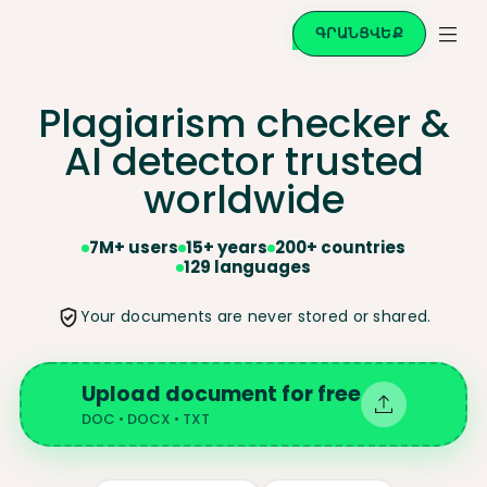
ԳՐԱՆՑՎԵՔ
Plagiarism checker &
AI
detector trusted
worldwide
7M+ users
15+ years
200+ countries
129 languages
Your documents are never stored or shared.
Upload document for free
DOC • DOCX • TXT