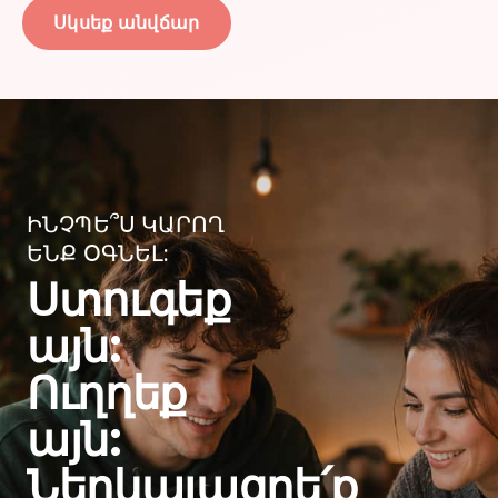
Սկսեք անվճար
ԻՆՉՊԵ՞Ս ԿԱՐՈՂ
ԵՆՔ ՕԳՆԵԼ:
Ստուգեք
այն:
Ուղղեք
այն:
Ներկայացրե՛ք