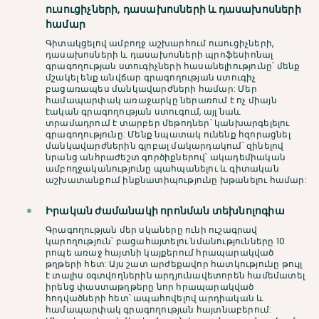
ուսուցիչների, դասախոսների և դասախոսների
համար
Գիտակցելով ամբողջ աշխարհում ուսուցիչների,
դասախոսների և դասախոսների պրոֆեսիոնալ
գրագողության ստուգիչների հասանելիությունը՝ մենք
մշակել ենք անվճար գրագողության ստուգիչ
բացառապես մանկավարժների համար: Մեր
համապարփակ առաջարկը ներառում է ոչ միայն
էական գրագողության ստուգում, այլ նաև
տրամադրում է տարբեր մեթոդներ՝ կանխարգելելու
գրագողությունը: Մենք նպատակ ունենք հզորացնել
մանկավարժներին գլոբալ մակարդակում՝ զինելով
նրանց անհրաժեշտ գործիքներով՝ ակադեմիական
ամբողջականությունը պահպանելու և գիտական
աշխատանքում ինքնատիպությունը խթանելու համար:
Իրական ժամանակի որոնման տեխնոլոգիա
Գրագողության մեր սկաները ունի ուշագրավ
կարողություն՝ բացահայտելու նմանությունները 10
րոպե առաջ հայտնի կայքերում հրապարակված
թղթերի հետ: Այս շատ արժեքավոր հատկությունը թույլ
է տալիս օգտվողներին արդյունավետորեն համեմատել
իրենց փաստաթղթերը նոր հրապարակված
հոդվածների հետ՝ ապահովելով արդիական և
համապարփակ գրագողության հայտնաբերում: