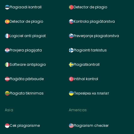
Plagiaadi kontroll
Detector de plagio
Detector de plagio
Kontrola plagiátorstva
Logiciel anti plagiat
Preverjanje plagiatorstva
Provjera plagijata
Plagiointi tarkistus
Software antiplagio
Plagiatkontroll
Plaģiāta pārbaude
Intihal kontrol
Plagiato tikrinimas
Перевірка на плагіат
Asia
Americas
Cek plagiarisme
Plagiarism checker