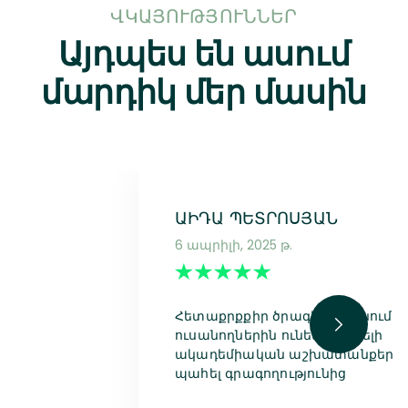
ՎԿԱՅՈՒԹՅՈՒՆՆԵՐ
Այդպես են ասում
մարդիկ մեր մասին
ԱԻԴԱ ՊԵՏՐՈՍՅԱՆ
6 ապրիլի, 2025 թ.
Հետաքրքքիր ծրագիր է, օգնում է
ուսանողներին ունենալ ավելի
ակադեմիական աշխատանքեր և
պահել գրագողությունից