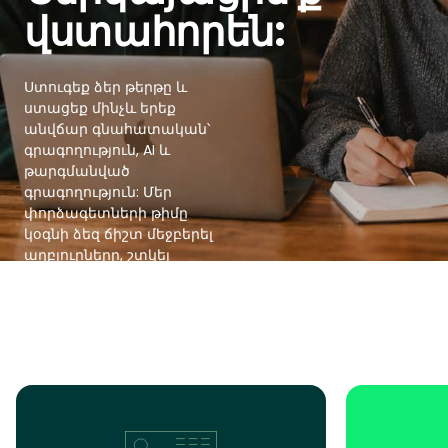
վստահորեն:
Ստուգեք ձեր թերթը և
ստացեք մինչև երեք
անվճար գնահատական՝
գրագողություն, AI և
թարգմանված
գրագողություն: Մեր
փորձագետների թիմը
կօգնի ձեզ ճիշտ մեջբերել
աղբյուրները, շտկել
գրագողության
խնդիրները և,
անհրաժեշտության
դեպքում, ձեր տեքստը
դարձնել ավելի բնական:
Get Started