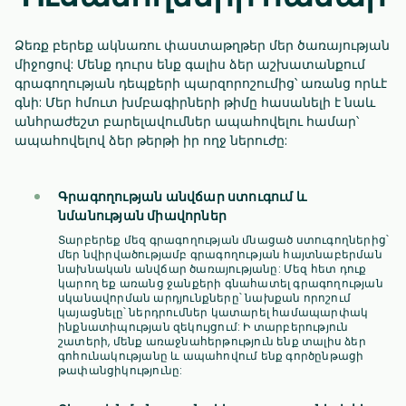
Ձեռք բերեք ակնառու փաստաթղթեր մեր ծառայության
միջոցով: Մենք դուրս ենք գալիս ձեր աշխատանքում
գրագողության դեպքերի պարզորոշումից՝ առանց որևէ
գնի: Մեր հմուտ խմբագիրների թիմը հասանելի է նաև
անհրաժեշտ բարելավումներ ապահովելու համար՝
ապահովելով ձեր թերթի իր ողջ ներուժը:
Գրագողության անվճար ստուգում և
նմանության միավորներ
Տարբերեք մեզ գրագողության մնացած ստուգողներից՝
մեր նվիրվածությամբ գրագողության հայտնաբերման
նախնական անվճար ծառայությանը: Մեզ հետ դուք
կարող եք առանց ջանքերի գնահատել գրագողության
սկանավորման արդյունքները՝ նախքան որոշում
կայացնելը՝ ներդրումներ կատարել համապարփակ
ինքնատիպության զեկույցում: Ի տարբերություն
շատերի, մենք առաջնահերթություն ենք տալիս ձեր
գոհունակությանը և ապահովում ենք գործընթացի
թափանցիկությունը: