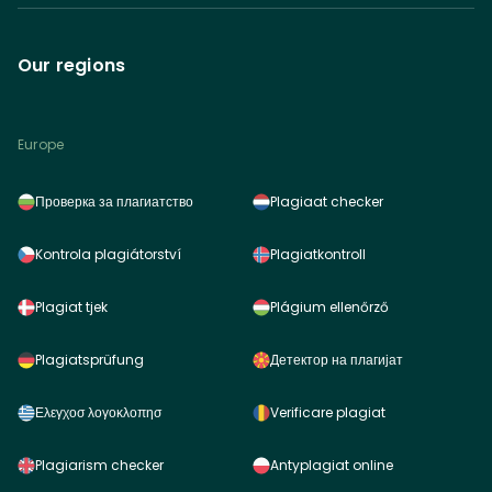
Our regions
Europe
Проверка за плагиатство
Plagiaat checker
Kontrola plagiátorství
Plagiatkontroll
Plagiat tjek
Plágium ellenőrző
Plagiatsprüfung
Детектор на плагијат
Ελεγχοσ λογοκλοπησ
Verificare plagiat
Plagiarism checker
Antyplagiat online