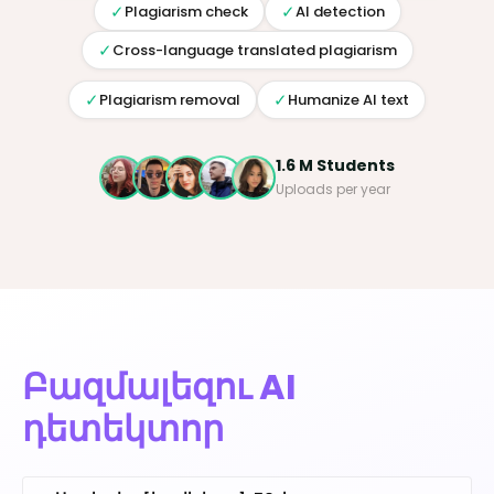
✓
✓
Plagiarism check
AI detection
✓
Cross-language translated plagiarism
✓
✓
Plagiarism removal
Humanize AI text
1.6 M Students
Uploads per year
Բազմալեզու AI
դետեկտոր