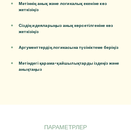
Мәтіннің анық және логикалық екеніне көз
жеткізіңіз
Сіздің идеяларыңыз анық көрсетілгеніне көз
жеткізіңіз
Аргументтердің логикасына түсініктеме беріңіз
Мәтіндегі қарама-қайшылықтарды іздеңіз және
анықтаңыз
ПАРАМЕТРЛЕР