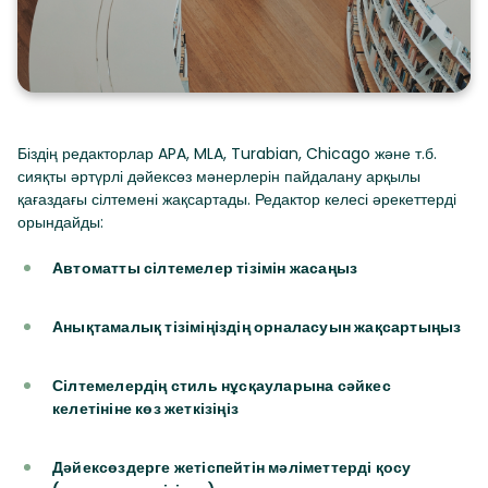
Біздің редакторлар APA, MLA, Turabian, Chicago және т.б.
сияқты әртүрлі дәйексөз мәнерлерін пайдалану арқылы
қағаздағы сілтемені жақсартады. Редактор келесі әрекеттерді
орындайды:
Автоматты сілтемелер тізімін жасаңыз
Анықтамалық тізіміңіздің орналасуын жақсартыңыз
Сілтемелердің стиль нұсқауларына сәйкес
келетініне көз жеткізіңіз
Дәйексөздерге жетіспейтін мәліметтерді қосу