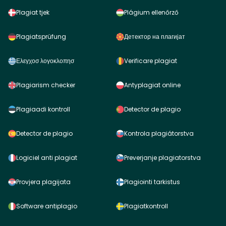
Plagiat tjek
Plágium ellenőrző
Plagiatsprüfung
Детектор на плагијат
Ελεγχοσ λογοκλοπησ
Verificare plagiat
Plagiarism checker
Antyplagiat online
Plagiaadi kontroll
Detector de plagio
Detector de plagio
Kontrola plagiátorstva
Logiciel anti plagiat
Preverjanje plagiatorstva
Provjera plagijata
Plagiointi tarkistus
Software antiplagio
Plagiatkontroll