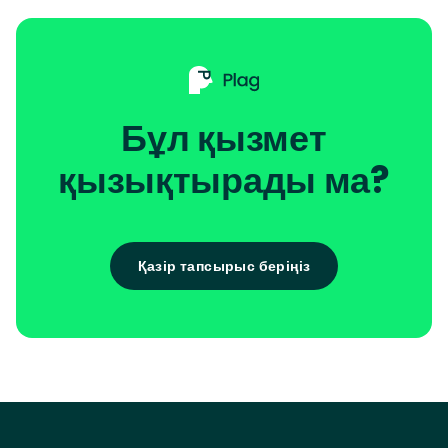
Бұл қызмет
қызықтырады ма?
Қазір тапсырыс беріңіз