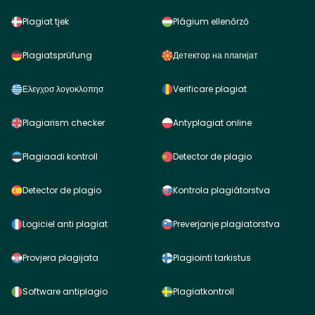
Plagiat tjek
Plágium ellenőrző
Plagiatsprüfung
Детектор на плагијат
Ελεγχοσ λογοκλοπησ
Verificare plagiat
Plagiarism checker
Antyplagiat online
Plagiaadi kontroll
Detector de plagio
Detector de plagio
Kontrola plagiátorstva
Logiciel anti plagiat
Preverjanje plagiatorstva
Provjera plagijata
Plagiointi tarkistus
Software antiplagio
Plagiatkontroll