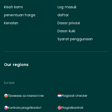
Kisah kami
Log masuk
penentuan harga
daftar
Kenalan
Dasar privasi
Dasar kuki
Syarat penggunaan
Our regions
Europe
Проверка за плагиатство
Plagiaat checker
Kontrola plagiátorství
Plagiatkontroll