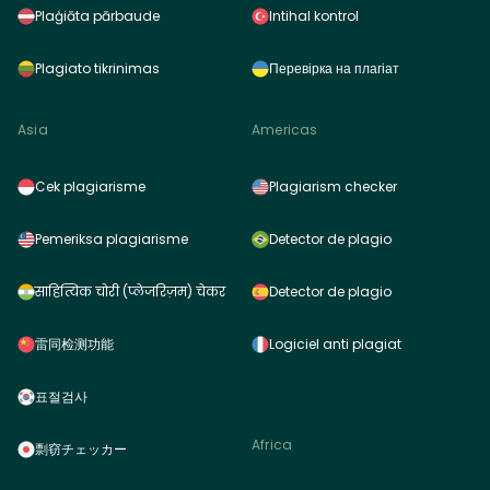
Plaģiāta pārbaude
Intihal kontrol
Plagiato tikrinimas
Перевірка на плагіат
Asia
Americas
Cek plagiarisme
Plagiarism checker
Pemeriksa plagiarisme
Detector de plagio
साहित्यिक चोरी (प्लेजरिज़म) चेकर
Detector de plagio
雷同检测功能
Logiciel anti plagiat
표절검사
Africa
剽窃チェッカー