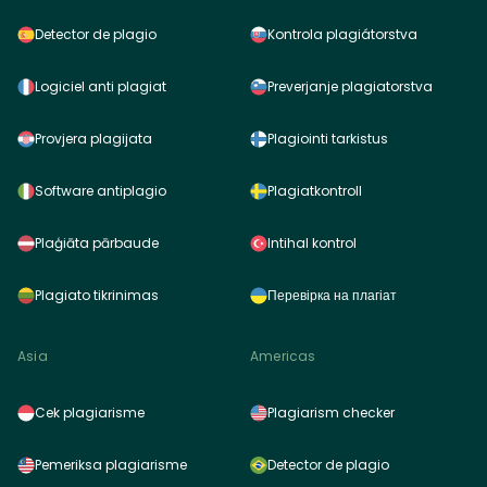
Detector de plagio
Kontrola plagiátorstva
Logiciel anti plagiat
Preverjanje plagiatorstva
Provjera plagijata
Plagiointi tarkistus
Software antiplagio
Plagiatkontroll
Plaģiāta pārbaude
Intihal kontrol
Plagiato tikrinimas
Перевірка на плагіат
Asia
Americas
Cek plagiarisme
Plagiarism checker
Pemeriksa plagiarisme
Detector de plagio