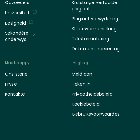
Opvoeders
Kruistalige vertaalde
plagiaat
Universiteit
Plagiaat verwydering
Besigheid
KI teksvermensliking
Sekondêre
Teksformatering
onderwys
Dokument hersiening
Maatskappy
Inligting
Ons storie
Meld aan
Pryse
Teken in
Kontakte
Privaatheidsbeleid
Koekiebeleid
Gebruiksvoorwaardes