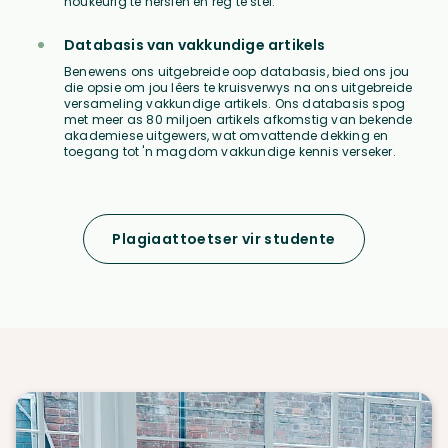
noukeurig te hersien en reg te stel.
Databasis van vakkundige artikels
Benewens ons uitgebreide oop databasis, bied ons jou
die opsie om jou lêers te kruisverwys na ons uitgebreide
versameling vakkundige artikels. Ons databasis spog
met meer as 80 miljoen artikels afkomstig van bekende
akademiese uitgewers, wat omvattende dekking en
toegang tot 'n magdom vakkundige kennis verseker.
Plagiaattoetser vir studente