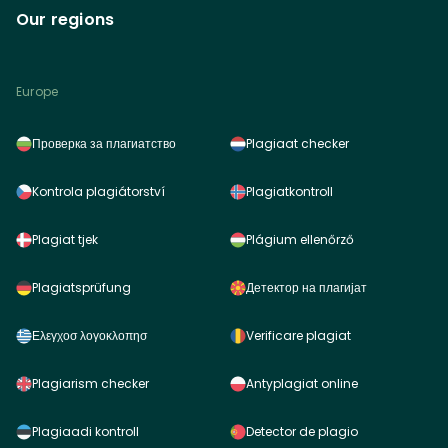
Our regions
Europe
Проверка за плагиатство
Plagiaat checker
Kontrola plagiátorství
Plagiatkontroll
Plagiat tjek
Plágium ellenőrző
Plagiatsprüfung
Детектор на плагијат
Ελεγχοσ λογοκλοπησ
Verificare plagiat
Plagiarism checker
Antyplagiat online
Plagiaadi kontroll
Detector de plagio