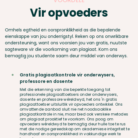
VOORDELE
Vir opvoeders
Omhels egtheid en oorspronklikheid as die bepalende
eienskappe van jou onderrigstyl. Reken op ons onwrikbare
ondersteuning, want ons voorsien jou van gratis, nuutste
sagteware vir die voorkoming van plagiaat. Kom ons
bemagtig jou studente saam deur middel van onderwys.
Gratis plagiaatkontrole vir onderwysers,
professore en dosente
Met die erkenning van die beperkte toegang tot
professionele plagiaattoetsers onder onderwysers,
dosente en professore wêreldwyd, het ons 'n gratis
plagiaattoetser uitsluitlik vir opvoeders ontwikkel. Ons
omvattende aanbod sluit nie net noodsaaklike
plagiaatkontrole in nie, maar bied ook verskeie metodes
om plagiaat proaktief te voorkom. Ons poog om
opvoeders wêreldwyd te bemagtig deur hulle toe te rus
met die nodige gereedskap om akademiese integriteit te
handhaaf en oorspronklikheid in vakkundige werk te