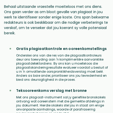
Behaal uitstaande vraestelle moeiteloos met ons diens.
Ons gaan verder as om bloot gevalle van plagiaat in jou
werk te identifiseer sonder enige koste. Ons span bekwame
redakteurs is ook beskikbaar om die nodige verbeterings te
verskaf, om te verseker dat jou koerant sy volle potensiaal
bereik.
Gratis plagiaatkontrole en ooreenkomstellings
Onderskei ons van die res van die plagiaatkontroleurs
deur ons toewyding aan 'n komplimentêre aanvanklike
plagiaatdetektordiens. By ons kan u moeiteloos die
plagiaatskanderingresultate evalueer voordat u besluit of
u in 'n omvattende oorspronklikheidsverslag moet belê.
Anders as baie ander, prioritiseer ons jou tevredenheid en
bied ons deursigtigheid in die proses.
Teksooreenkoms verslag met bronne
Met ons plagiaat-instrument sal jy gerieflike bronskakels
ontvang wat ooreenstem met die gemerkte afdelings in
jou dokument. Hierdie skakels stel jou in staat om enige
onvanpaste aanhalings, woorde of parafrasering