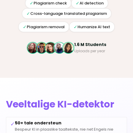
✓
✓
Plagiarism check
AI detection
✓
Cross-language translated plagiarism
✓
✓
Plagiarism removal
Humanize AI text
1.6 M Students
Uploads per year
Veeltalige KI-detektor
50+ tale ondersteun
✓
Bespeur KI in plaaslike taaltekste, nie net Engels nie