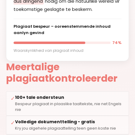
dus dringend
nodig om die natuurlike wêreld vir
toekomstige geslagte te beskerm.
Plagiaat bespeur – ooreenstemmende inhoud
aanlyn gevind
74%
Waarskynlikheid van plagiaat inhoud
Meertalige
plagiaatkontroleerder
100+ tale ondersteun
✓
Bespeur plagiaat in plaaslike taaltekste, nie net Engels
nie
Volledige dokumenttelling - gratis
✓
Kry jou algehele plagiaattelling teen geen koste nie