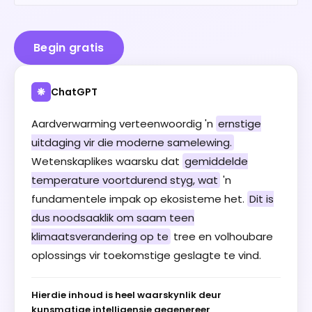
Begin gratis
ChatGPT
❋
Aardverwarming verteenwoordig 'n
ernstige
uitdaging vir die moderne samelewing.
Wetenskaplikes waarsku dat
gemiddelde
temperature voortdurend styg, wat
'n
fundamentele impak op ekosisteme het.
Dit is
dus noodsaaklik om saam teen
klimaatsverandering op te
tree en volhoubare
oplossings vir toekomstige geslagte te vind.
Hierdie inhoud is heel waarskynlik deur
kunsmatige intelligensie gegenereer