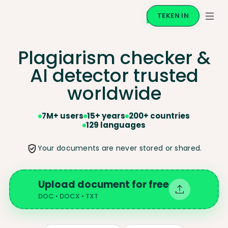
TEKEN IN
Plagiarism checker &
AI
detector trusted
worldwide
7M+ users
15+ years
200+ countries
129 languages
Your documents are never stored or shared.
Upload document for free
DOC • DOCX • TXT