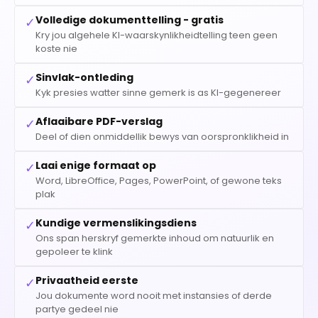
Volledige dokumenttelling - gratis
✓
Kry jou algehele KI-waarskynlikheidtelling teen geen
koste nie
Sinvlak-ontleding
✓
Kyk presies watter sinne gemerk is as KI-gegenereer
Aflaaibare PDF-verslag
✓
Deel of dien onmiddellik bewys van oorspronklikheid in
Laai enige formaat op
✓
Word, LibreOffice, Pages, PowerPoint, of gewone teks
plak
Kundige vermenslikingsdiens
✓
Ons span herskryf gemerkte inhoud om natuurlik en
gepoleer te klink
Privaatheid eerste
✓
Jou dokumente word nooit met instansies of derde
partye gedeel nie