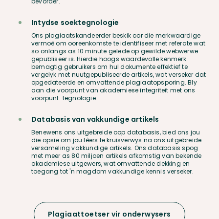
bevorder.
Intydse soektegnologie
Ons plagiaatskandeerder beskik oor die merkwaardige
vermoë om ooreenkomste te identifiseer met referate wat
so onlangs as 10 minute gelede op gewilde webwerwe
gepubliseer is. Hierdie hoogs waardevolle kenmerk
bemagtig gebruikers om hul dokumente effektief te
vergelyk met nuutgepubliseerde artikels, wat verseker dat
opgedateerde en omvattende plagiaatopsporing. Bly
aan die voorpunt van akademiese integriteit met ons
voorpunt-tegnologie.
Databasis van vakkundige artikels
Benewens ons uitgebreide oop databasis, bied ons jou
die opsie om jou lêers te kruisverwys na ons uitgebreide
versameling vakkundige artikels. Ons databasis spog
met meer as 80 miljoen artikels afkomstig van bekende
akademiese uitgewers, wat omvattende dekking en
toegang tot 'n magdom vakkundige kennis verseker.
Plagiaattoetser vir onderwysers