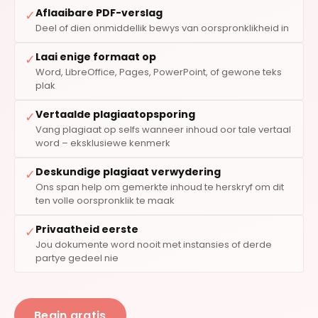
Aflaaibare PDF-verslag
✓
Deel of dien onmiddellik bewys van oorspronklikheid in
Laai enige formaat op
✓
Word, LibreOffice, Pages, PowerPoint, of gewone teks
plak
Vertaalde plagiaatopsporing
✓
Vang plagiaat op selfs wanneer inhoud oor tale vertaal
word – eksklusiewe kenmerk
Deskundige plagiaat verwydering
✓
Ons span help om gemerkte inhoud te herskryf om dit
ten volle oorspronklik te maak
Privaatheid eerste
✓
Jou dokumente word nooit met instansies of derde
partye gedeel nie
Begin gratis