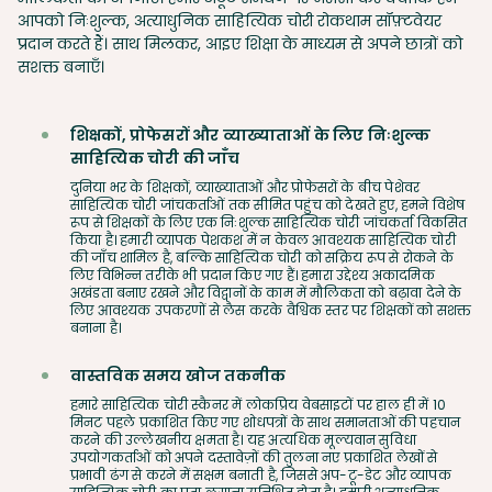
आपको निःशुल्क, अत्याधुनिक साहित्यिक चोरी रोकथाम सॉफ़्टवेयर
प्रदान करते हैं। साथ मिलकर, आइए शिक्षा के माध्यम से अपने छात्रों को
सशक्त बनाएँ।
शिक्षकों, प्रोफेसरों और व्याख्याताओं के लिए निःशुल्क
साहित्यिक चोरी की जाँच
दुनिया भर के शिक्षकों, व्याख्याताओं और प्रोफेसरों के बीच पेशेवर
साहित्यिक चोरी जांचकर्ताओं तक सीमित पहुंच को देखते हुए, हमने विशेष
रूप से शिक्षकों के लिए एक निःशुल्क साहित्यिक चोरी जांचकर्ता विकसित
किया है। हमारी व्यापक पेशकश में न केवल आवश्यक साहित्यिक चोरी
की जाँच शामिल है, बल्कि साहित्यिक चोरी को सक्रिय रूप से रोकने के
लिए विभिन्न तरीके भी प्रदान किए गए हैं। हमारा उद्देश्य अकादमिक
अखंडता बनाए रखने और विद्वानों के काम में मौलिकता को बढ़ावा देने के
लिए आवश्यक उपकरणों से लैस करके वैश्विक स्तर पर शिक्षकों को सशक्त
बनाना है।
वास्तविक समय खोज तकनीक
हमारे साहित्यिक चोरी स्कैनर में लोकप्रिय वेबसाइटों पर हाल ही में 10
मिनट पहले प्रकाशित किए गए शोधपत्रों के साथ समानताओं की पहचान
करने की उल्लेखनीय क्षमता है। यह अत्यधिक मूल्यवान सुविधा
उपयोगकर्ताओं को अपने दस्तावेज़ों की तुलना नए प्रकाशित लेखों से
प्रभावी ढंग से करने में सक्षम बनाती है, जिससे अप-टू-डेट और व्यापक