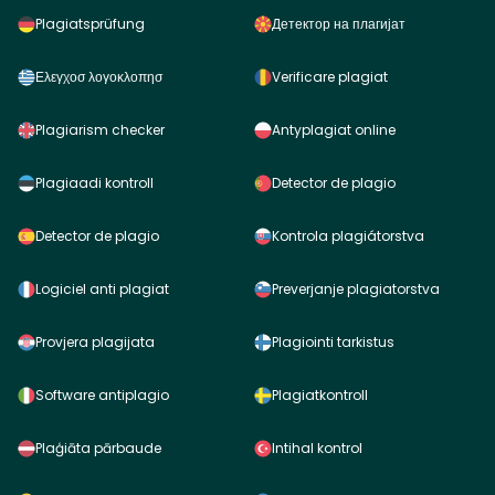
Plagiatsprüfung
Детектор на плагијат
Ελεγχοσ λογοκλοπησ
Verificare plagiat
Plagiarism checker
Antyplagiat online
Plagiaadi kontroll
Detector de plagio
Detector de plagio
Kontrola plagiátorstva
Logiciel anti plagiat
Preverjanje plagiatorstva
Provjera plagijata
Plagiointi tarkistus
Software antiplagio
Plagiatkontroll
Plaģiāta pārbaude
Intihal kontrol