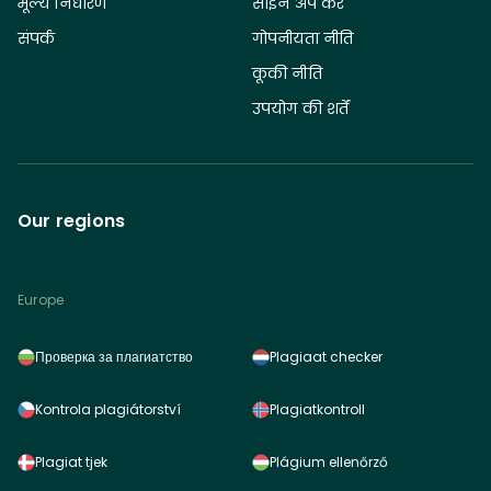
मूल्य निर्धारण
साइन अप करें
संपर्क
गोपनीयता नीति
कूकी नीति
उपयोग की शर्तें
Our regions
Europe
Проверка за плагиатство
Plagiaat checker
Kontrola plagiátorství
Plagiatkontroll
Plagiat tjek
Plágium ellenőrző