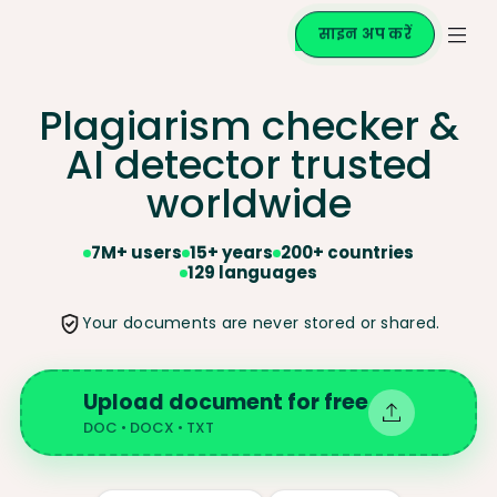
साइन अप करें
Plagiarism checker &
AI
detector trusted
worldwide
7M+ users
15+ years
200+ countries
129 languages
Your documents are never stored or shared.
Upload document for free
DOC • DOCX • TXT