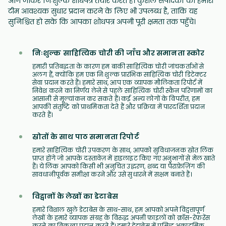
आगे जाकर निःशुल्क शोधपत्र तैयार करते हैं। कुशल संपादकों की हमारी
टीम आवश्यक सुधार प्रदान करने के लिए भी उपलब्ध है, ताकि यह
सुनिश्चित हो सके कि आपका शोधपत्र अपनी पूरी क्षमता तक पहुँचे।
निःशुल्क साहित्यिक चोरी की जाँच और समानता स्कोर
हमारी प्रतिबद्धता के कारण हम बाकी साहित्यिक चोरी जांचकर्ताओं से
अलग हैं, क्योंकि हम एक निःशुल्क प्रारंभिक साहित्यिक चोरी डिटेक्टर
सेवा प्रदान करते हैं। हमारे साथ, आप एक व्यापक मौलिकता रिपोर्ट में
निवेश करने का निर्णय लेने से पहले साहित्यिक चोरी स्कैन परिणामों का
आसानी से मूल्यांकन कर सकते हैं। कई अन्य लोगों के विपरीत, हम
आपकी संतुष्टि को प्राथमिकता देते हैं और प्रक्रिया में पारदर्शिता प्रदान
करते हैं।
स्रोतों के साथ पाठ समानता रिपोर्ट
हमारे साहित्यिक चोरी उपकरण के साथ, आपको सुविधाजनक स्रोत लिंक
प्राप्त होंगे जो आपके दस्तावेज़ में हाइलाइट किए गए अनुभागों से मेल खाते
हैं। ये लिंक आपको किसी भी अनुचित उद्धरण, शब्द या पैराफ़्रेज़िंग की
सावधानीपूर्वक समीक्षा करने और उसे सुधारने में सक्षम बनाते हैं।
विद्वानों के लेखों का डेटाबेस
हमारे विशाल खुले डेटाबेस के साथ-साथ, हम आपको अपने विद्वत्तापूर्ण
लेखों के हमारे व्यापक संग्रह के विरुद्ध अपनी फ़ाइलों को क्रॉस-रेफ़रेंस
करने का विकल्प प्रदान करते हैं। हमारे डेटाबेस में प्रसिद्ध अकादमिक