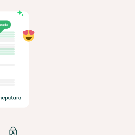
erede
mepụtara