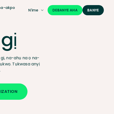
na-akpo
DEBANYE AHA
N'ime
BANYE
gị
ị, na-ahụ na ọ na-
ụkwọ. Tụkwasa anyị
.
NIZATION