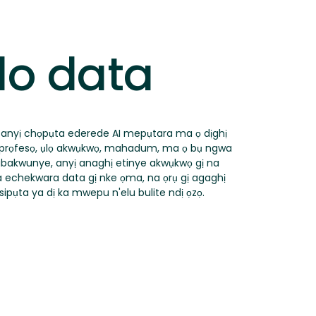
o data
e anyị chọpụta ederede AI mepụtara ma ọ dịghị
ị prọfesọ, ụlọ akwụkwọ, mahadum, ma ọ bụ ngwa
mgbakwunye, anyị anaghị etinye akwụkwọ gị na
a echekwara data gị nke ọma, na ọrụ gị agaghị
ipụta ya dị ka mwepu n'elu bulite ndị ọzọ.