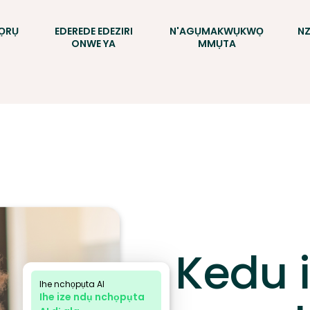
ỌRỤ
EDEREDE EDEZIRI
N'AGỤMAKWỤKWỌ
NZ
ONWE YA
MMỤTA
Kedu 
Ihe nchọpụta AI
Ihe ize ndụ nchọpụta