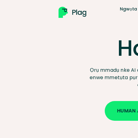
Ngwọta
H
Ọrụ mmadụ nke AI 
enwe mmetụta pụrụ
HUMAN 