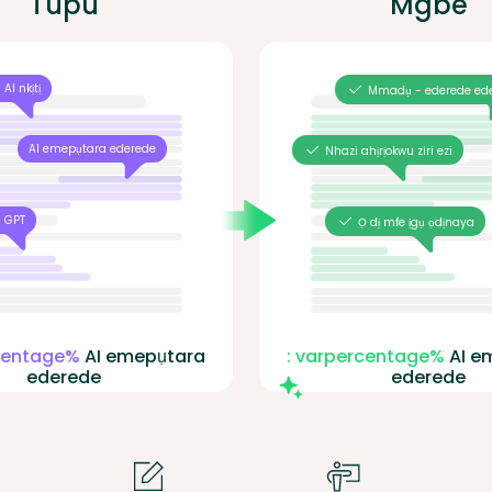
Tupu
Mgbe
AI nkịtị
Mmadụ - ederede ed
AI emepụtara ederede
Nhazi ahịrịokwu ziri ezi
 GPT
Ọ dị mfe ịgụ ọdịnaya
rcentage%
AI emepụtara
: varpercentage%
AI e
ederede
ederede