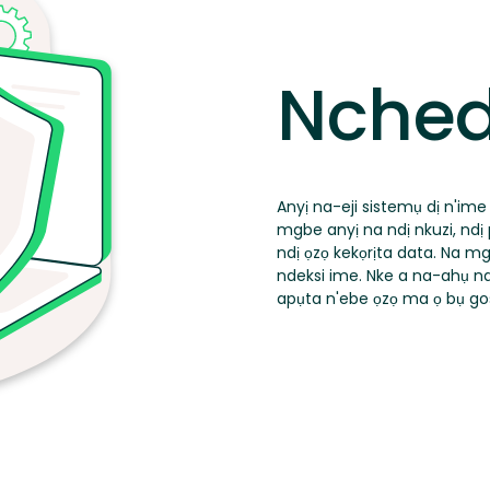
Nched
Anyị na-eji sistemụ dị n'im
mgbe anyị na ndị nkuzi, nd
ndị ọzọ kekọrịta data. Na 
ndeksi ime. Nke a na-ahụ n
apụta n'ebe ọzọ ma ọ bụ gos