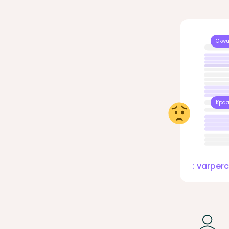
Okwu 
Kpaa
: varpe