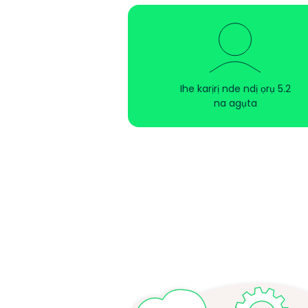
Ihe karịrị nde ndị ọrụ 5.2
na agụta