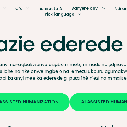
Ọrụ
Banyere anyị
nchọpụta AI
Ndi a
Pick language
azie ederede 
anyị na-agbakwunye ezigbo mmetụ mmadụ na ọdịnaya g
 iche na nke onwe mgbe ọ na-emezu ụkpụrụ agụmakw
obi ka anyị mee ka ederede gị pụta ìhè n'ezi na mmalite
ASSISTED HUMANIZATION
AI ASSISTED HUMA