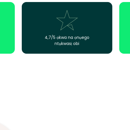
4,7/5 ọkwa na ọnụego
ntụkwasị obi