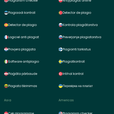
Plagiarism checker
Antyplagiat online
Plagiaadi kontroll
Detector de plagio
Detector de plagio
Kontrola plagiátorstva
Logiciel anti plagiat
Preverjanje plagiatorstva
Provjera plagijata
Plagiointi tarkistus
Software antiplagio
Plagiatkontroll
Plaģiāta pārbaude
Intihal kontrol
Plagiato tikrinimas
Перевірка на плагіат
Asia
Americas
Cek plagiarisme
Plagiarism checker