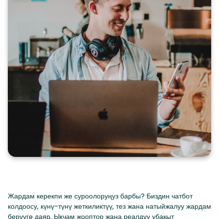
Жардам керекпи же суроолоруңуз барбы? Биздин чатбот
колдоосу, күнү-түнү жеткиликтүү, тез жана натыйжалуу жардам
берүүгө даяр. Ыкчам жооптор жана реалдуу убакыт