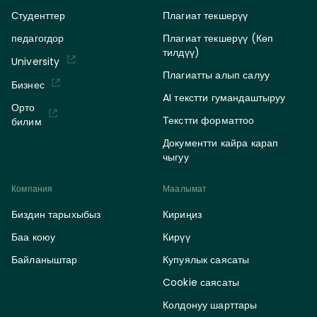
Студенттер
Плагиат текшерүү
педагогдор
Плагиат текшерүү (Көп
тилдүү)
University
Плагиатты алып салуу
Бизнес
AI текстти гумандаштыруу
Орто
Текстти форматтоо
билим
Документти кайра карап
чыгуу
Компания
Маалымат
Биздин тарыхыбыз
Кириңиз
Баа коюу
Кирүү
Байланыштар
Купуялык саясаты
Cookie саясаты
Колдонуу шарттары