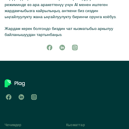
режиминде өз ара аракеттенүү үчүн AI менен иштеген
жардамчыбызга кайрылыңыз, анткени биз сиздин
ыңгайлуулукту жана ыңгайлуулукту биринчи орунга коёбуз.
Жардам керек болгондо биздин чат кызматыбыз аркылуу
байланышуудан тартынбаңыз.
Чечимдер
Кызматтар