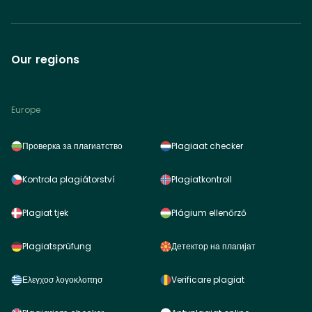
Our regions
Europe
Проверка за плагиатство
Plagiaat checker
Kontrola plagiátorství
Plagiatkontroll
Plagiat tjek
Plágium ellenőrző
Plagiatsprüfung
Детектор на плагијат
Ελεγχοσ λογοκλοπησ
Verificare plagiat