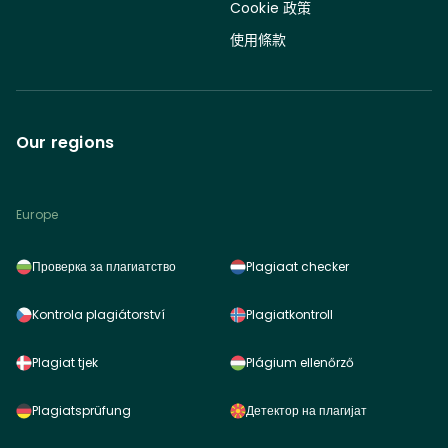
Cookie 政策
使用條款
Our regions
Europe
Проверка за плагиатство
Plagiaat checker
Kontrola plagiátorství
Plagiatkontroll
Plagiat tjek
Plágium ellenőrző
Plagiatsprüfung
Детектор на плагијат