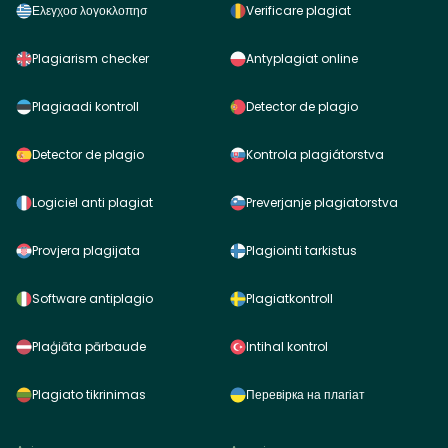
Ελεγχοσ λογοκλοπησ
Verificare plagiat
Plagiarism checker
Antyplagiat online
Plagiaadi kontroll
Detector de plagio
Detector de plagio
Kontrola plagiátorstva
Logiciel anti plagiat
Preverjanje plagiatorstva
Provjera plagijata
Plagiointi tarkistus
Software antiplagio
Plagiatkontroll
Plaģiāta pārbaude
Intihal kontrol
Plagiato tikrinimas
Перевірка на плагіат