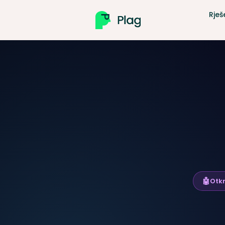
Rješ
A
🤖
Otkr