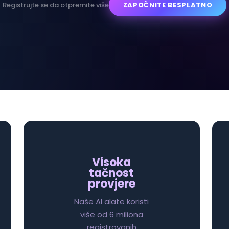
Registrujte se da otpremite više
ZAPOČNITE BESPLATNO
Visoka
tačnost
provjere
Naše AI alate koristi
više od 6 miliona
registrovanih