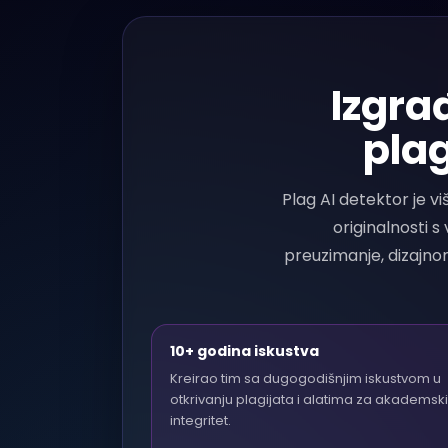
Izgra
plag
Plag AI detektor je v
originalnosti 
preuzimanje, dizajnom
10+ godina iskustva
Kreirao tim sa dugogodišnjim iskustvom u
otkrivanju plagijata i alatima za akademski
integritet.