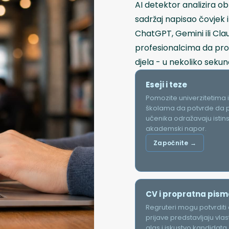
AI detektor analizira ob
sadržaj napisao čovjek i
ChatGPT, Gemini ili Cl
profesionalcima da prov
djela - u nekoliko sekund
Eseji i teze
Pomozite univerzitetima i
školama da potvrde da p
učenika odražavaju istins
akademski napor.
Započnite →
CV i propratna pis
Regruteri mogu potvrditi
prijave predstavljaju vlast
glas i iskustvo kandidata.