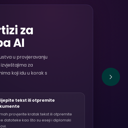
izi za
ba AI
kustva u provjeravanju
izvještajima za
ima koji idu u korak s
ijepite tekst ili otpremite
kumente
ah provjerite kratak tekst ili otpremite
e datoteke kao što su eseji i diplomski
ovi.