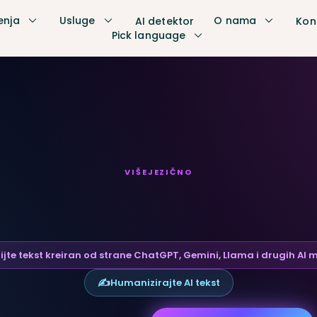
enja
Usluge
O nama
AI detektor
Kon
Pick language
VIŠEJEZIČNO
I detekcija sadrža
ijte tekst kreiran od strane ChatGPT, Gemini, Llama i drugih AI 
✍️
Humanizirajte AI tekst