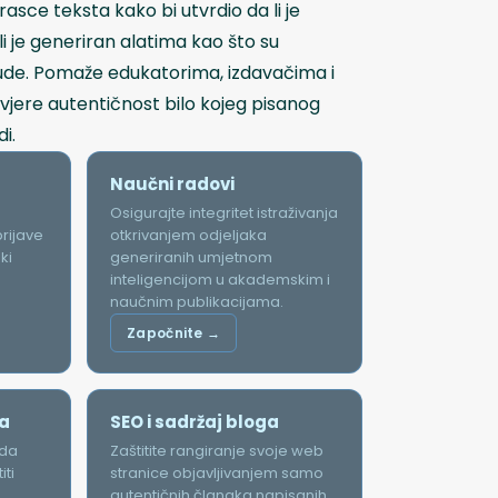
rasce teksta kako bi utvrdio da li je
li je generiran alatima kao što su
aude. Pomaže edukatorima, izdavačima i
jere autentičnost bilo kojeg pisanog
i.
Naučni radovi
Osigurajte integritet istraživanja
rijave
otkrivanjem odjeljaka
ki
generiranih umjetnom
inteligencijom u akademskim i
naučnim publikacijama.
Započnite →
ma
SEO i sadržaj bloga
 da
Zaštitite rangiranje svoje web
iti
stranice objavljivanjem samo
autentičnih članaka napisanih