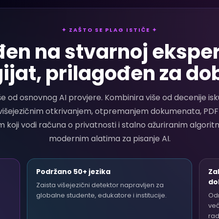
✦ ZAŠTO SE PLAG ISTIČE ✦
đen na stvarnoj ekspert
ijat, prilagođen za do
iše od osnovnog AI provjere. Kombinira više od decenije is
s višejezičnim otkrivanjem, otpremanjem dokumenata, PDF 
 koji vodi računa o privatnosti i stalno ažuriranim algoritm
modernim alatima za pisanje AI.
Podržano 50+ jezika
Zal
do
Zaista višejezični detektor napravljen za
globalne studente, edukatore i institucije.
Odm
već
rad