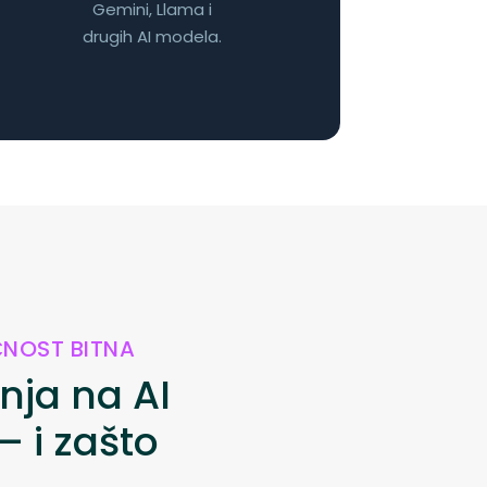
Gemini, Llama i
drugih AI modela.
ČNOST BITNA
nja na AI
— i zašto