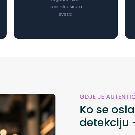
korisnika širom
sveta.
GDJE JE AUTENTI
Ko se osla
detekciju 