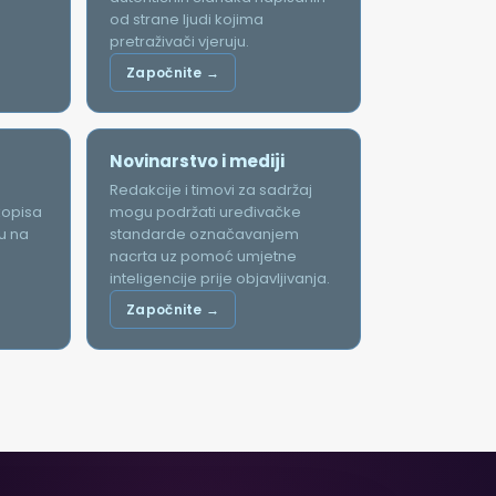
od strane ljudi kojima
pretraživači vjeruju.
Započnite →
Novinarstvo i mediji
Redakcije i timovi za sadržaj
ukopisa
mogu podržati uređivačke
u na
standarde označavanjem
nacrta uz pomoć umjetne
inteligencije prije objavljivanja.
Započnite →