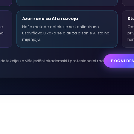
Ažurirano sa AI u razvoju
St
te
Naše metode detekcije se kontinuirano
Odv
ma.
usavršavaju kako se alati za pisanje AI stalno
pri
mijenjaju.
hum
detekcija za višejezični akademski i profesionalni rad
POČNI BE