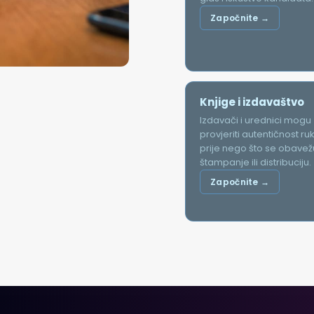
Započnite →
Knjige i izdavaštvo
Izdavači i urednici mogu
provjeriti autentičnost r
prije nego što se obavež
štampanje ili distribuciju.
Započnite →