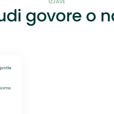
IZJAVE
judi govore o
nicima.