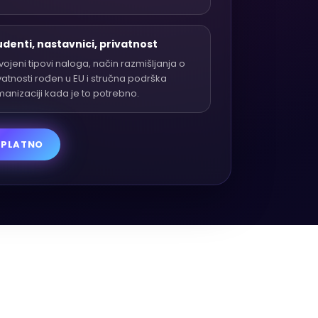
udenti, nastavnici, privatnost
ojeni tipovi naloga, način razmišljanja o
vatnosti rođen u EU i stručna podrška
anizaciji kada je to potrebno.
SPLATNO