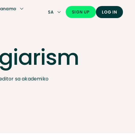
kanamo
SIGN UP
SA
LOG IN
giarism
editor sa akademiko