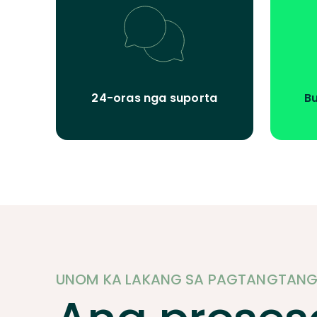
24-oras nga suporta
Bu
UNOM KA LAKANG SA PAGTANGTANG 