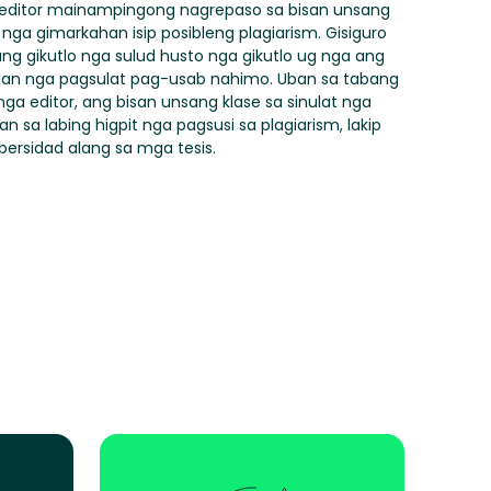
editor mainampingong nagrepaso sa bisan unsang
nga gimarkahan isip posibleng plagiarism. Gisiguro
ang gikutlo nga sulud husto nga gikutlo ug nga ang
lan nga pagsulat pag-usab nahimo. Uban sa tabang
 editor, ang bisan unsang klase sa sinulat nga
 sa labing higpit nga pagsusi sa plagiarism, lakip
ersidad alang sa mga tesis.