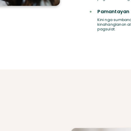
Pamantayan 
Kini nga sumban
kinahanglanon al
pagsulat.