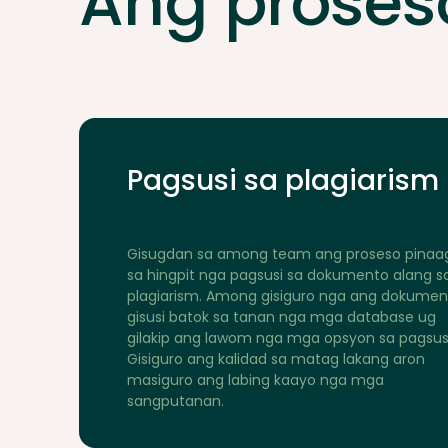
Ang proses
Pagsusi sa plagiarism
Gisugdan sa among team ang proseso pinaa
sa hingpit nga pagsusi sa dokumento alang s
plagiarism. Among gisiguro nga ang dokumen
gisusi batok sa tanan nga mga database ug
gilakip ang lawom nga mga opsyon sa pagsusi
Gisiguro ang kalidad sa matag lakang aron
masiguro ang labing kaayo nga mga
sangputanan.