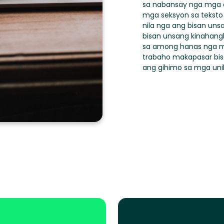
sa nabansay nga mga 
mga seksyon sa teksto 
nila nga ang bisan uns
bisan unsang kinahang
sa among hanas nga mga
trabaho makapasar bisan
ang gihimo sa mga unib