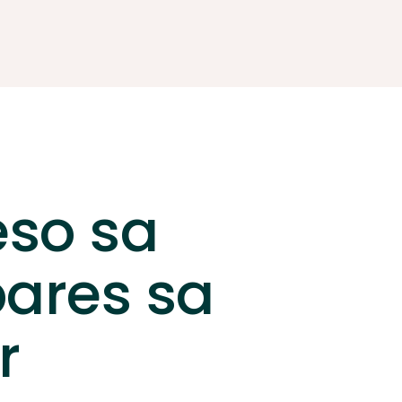
eso sa
ares sa
r