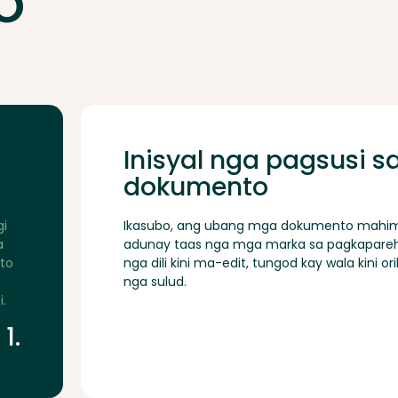
o
Inisyal nga pagsusi s
dokumento
gi
Ikasubo, ang ubang mga dokumento mahi
a
adunay taas nga mga marka sa pagkapare
to
nga dili kini ma-edit, tungod kay wala kini ori
nga sulud.
.
1.