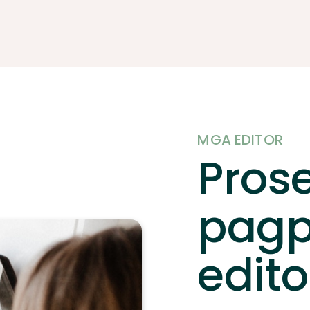
MGA EDITOR
Pros
pagp
edito