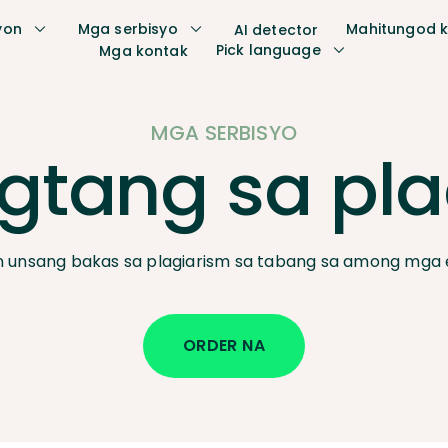
yon
Mga serbisyo
Mahitungod 
AI detector
Pick language
Mga kontak
MGA SERBISYO
gtang sa pla
an unsang bakas sa plagiarism sa tabang sa among mga 
ORDER NA