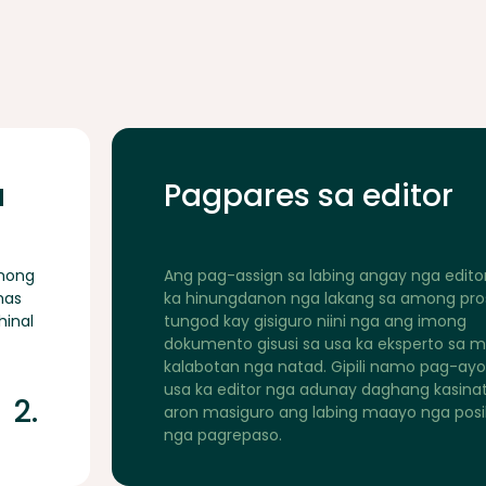
a
Pagpares sa editor
mong
Ang pag-assign sa labing angay nga edito
has
ka hinungdanon nga lakang sa among pro
hinal
tungod kay gisiguro niini nga ang imong
dokumento gisusi sa usa ka eksperto sa 
kalabotan nga natad. Gipili namo pag-ay
usa ka editor nga adunay daghang kasina
2.
aron masiguro ang labing maayo nga posi
nga pagrepaso.