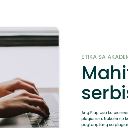
ETIKA SA AKAD
Mahi
serb
Ang Plag usa ka pione
plagiarism. Nakahimo k
pagtangtang sa plagia