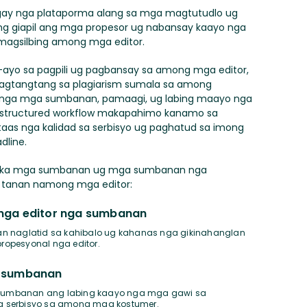
ngay nga plataporma alang sa mga magtutudlo ug
g giapil ang mga propesor ug nabansay kaayo nga
magsilbing among mga editor.
yo sa pagpili ug pagbansay sa among mga editor,
pagtangtang sa plagiarism sumala sa among
nga mga sumbanan, pamaagi, ug labing maayo nga
structured workflow makapahimo kanamo sa
aas nga kalidad sa serbisyo ug paghatud sa imong
dline.
lo ka mga sumbanan ug mga sumbanan nga
 tanan namong mga editor:
nga editor nga sumbanan
n naglatid sa kahibalo ug kahanas nga gikinahanglan
opesyonal nga editor.
a sumbanan
a sumbanan ang labing kaayo nga mga gawi sa
 serbisyo sa among mga kostumer.