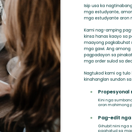
Isip usa ka nagtinaba
mga estudyante, amon
mga estudyante aron 
Kami nag-amping pag-a
kinsa hanas kaayo sa 
maayong pagkabuhat 
mga gawi. Ang among 
pagpadayon sa pinakat
mga order sulod sa dea
Nagtukod kami og tu
kinahanglan sundon sa
Propesyonal 
Kini nga sumbana
aron mahimong pr
Pag-edit ng
Gihubit niini ng
paghatud sa mga