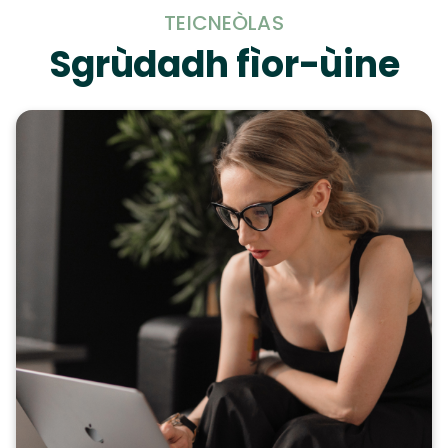
TEICNEÒLAS
Sgrùdadh fìor-ùine