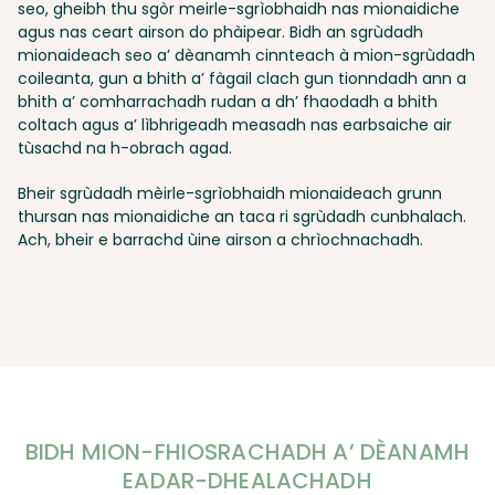
seo, gheibh thu sgòr meirle-sgrìobhaidh nas mionaidiche
agus nas ceart airson do phàipear. Bidh an sgrùdadh
mionaideach seo a’ dèanamh cinnteach à mion-sgrùdadh
coileanta, gun a bhith a’ fàgail clach gun tionndadh ann a
bhith a’ comharrachadh rudan a dh’ fhaodadh a bhith
coltach agus a’ lìbhrigeadh measadh nas earbsaiche air
tùsachd na h-obrach agad.
Bheir sgrùdadh mèirle-sgrìobhaidh mionaideach grunn
thursan nas mionaidiche an taca ri sgrùdadh cunbhalach.
Ach, bheir e barrachd ùine airson a chrìochnachadh.
BIDH MION-FHIOSRACHADH A’ DÈANAMH
EADAR-DHEALACHADH