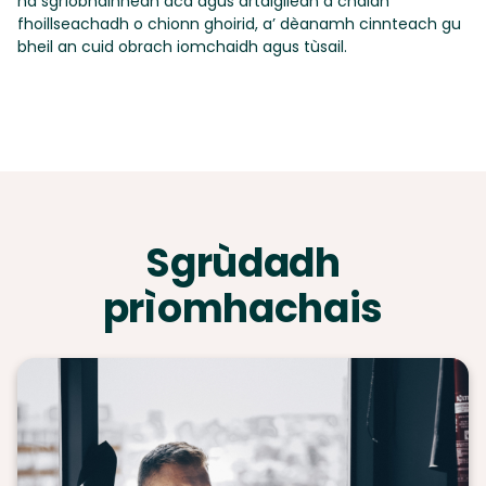
na sgrìobhainnean aca agus artaigilean a chaidh
fhoillseachadh o chionn ghoirid, a’ dèanamh cinnteach gu
bheil an cuid obrach iomchaidh agus tùsail.
Sgrùdadh
prìomhachais