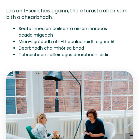
Leis an t-seirbheis againn, tha e furasta obair sam
bith a dhearbhadh.
Seata innealan coileanta airson ionracas
acadaimigeach
Mion-sgrùdadh ath-fhacalachaidh aig ìre AI
Dearbhadh cha mhòr sa bhad
Tobraichean soilleir agus dearbhadh làidir