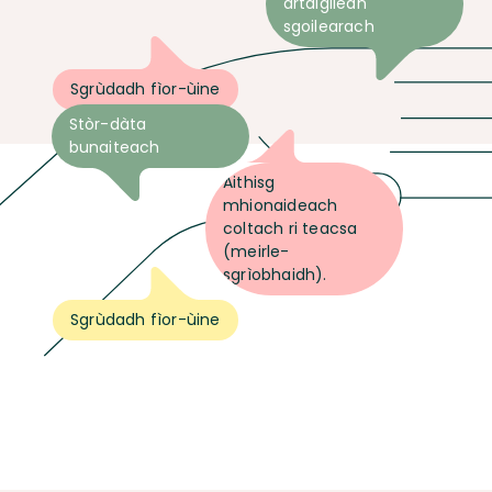
artaigilean
sgoilearach
Sgrùdadh fìor-ùine
Stòr-dàta
bunaiteach
Aithisg
mhionaideach
coltach ri teacsa
(meirle-
sgrìobhaidh).
Sgrùdadh fìor-ùine