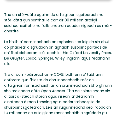
Tha an stòr-dàta againn de artaigilean sgoilearach na
stòr-dàta gun samhail le còrr air 80 millean artaigil
saidheansail bho na foillsichearan acadaimigeach as mòr-
chòrdte.
Le bhith a’ comasachadh an roghainn seo leigidh sin dhut
do phàipear a sgrùdadh an aghaidh susbaint pailteas de
dh’ fhoillsichearan cliùiteach leithid Oxford University Press,
De Gruyter, Ebsco, Springer, Wiley, Ingram, agus feadhainn
eile.
Tro ar com-pàirteachas le CORE, bidh sinn a’ tabhann
cothrom gun fhiosta do chruinneachadh mòr de
artaigilean rannsachaidh air an cruinneachadh bho ghrunn
sholaraichean dàta Open Access. Tha na solaraichean sin
a’ toirt a-steach stòran agus irisean, a’ dèanamh
cinnteach à raon farsaing agus eadar-mheasgte de
shusbaint sgoilearach. Leis an ruigsinneachd seo, faodaidh
tu milleanan de artaigilean rannsachaidh a sgrùdadh gu