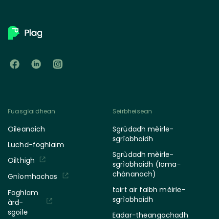
Fuasglaidhean
Seirbheisean
Oileanaich
Sgrùdadh mèirle-
sgrìobhaidh
Luchd-foghlaim
Sgrùdadh mèirle-
Oilthigh
sgrìobhaidh (Ioma-
chànanach)
Gnìomhachas
toirt air falbh mèirle-
Foghlam
sgrìobhaidh
àrd-
sgoile
Eadar-theangachadh