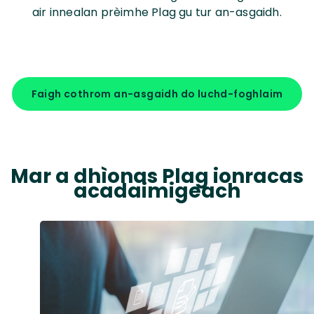
air innealan prèimhe Plag gu tur an-asgaidh.
Faigh cothrom an-asgaidh do luchd-foghlaim
Mar a dhìonas Plag ionracas
acadaimigeach