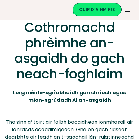
CUIR D’AINM RIS
Cothromachd
phrèimhe an-
asgaidh do gach
neach-foghlaim
Lorg mèirle-sgrìobhaidh gun chrìoch agus
mion-sgrùdadh AI an-asgaidh
Tha sinn a’ toirt air falbh bacaidhean ionmhasail air
ionracas acadaimigeach. Gheibh gach tidsear
dearbhte air feadh an t-saoghail làn-ruigsinneachd