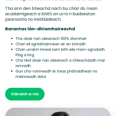
Tha sinn den bheachd nach bu chòir do ìrean
acadaimigeach a bhith an urra ri buidseatan
pearsanta no institiùideach.
Barantas làn-dhìomhaireachd
Tha obair nan oileanach 100% dìomhair
Chan eil sgrìobhainnean air an stòradh
Chan urrainn inneal sam bith eile mion-sgrùdadh
Plag a lorg
Cha tèid obair nan oileanach a chleachdadh mar
iomradh
Gun cho-roinneadh le treas phàrtaidhean no
mèinneadh dàta
Clàraich a-nis