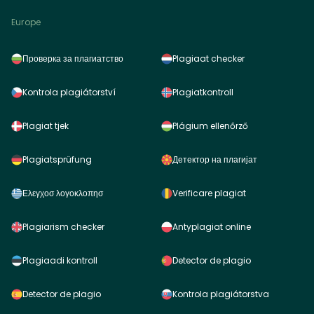
Europe
Проверка за плагиатство
Plagiaat checker
Kontrola plagiátorství
Plagiatkontroll
Plagiat tjek
Plágium ellenőrző
Plagiatsprüfung
Детектор на плагијат
Ελεγχοσ λογοκλοπησ
Verificare plagiat
Plagiarism checker
Antyplagiat online
Plagiaadi kontroll
Detector de plagio
Detector de plagio
Kontrola plagiátorstva