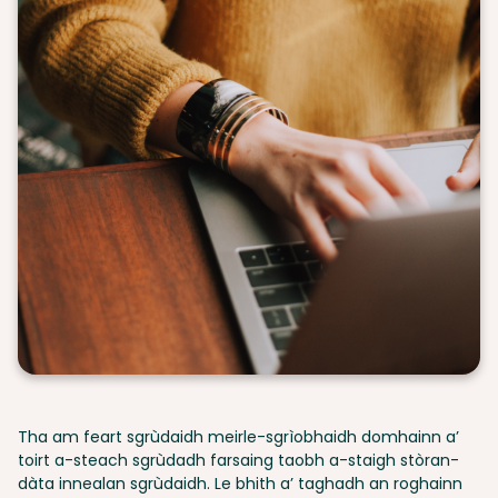
Tha am feart sgrùdaidh meirle-sgrìobhaidh domhainn a’
toirt a-steach sgrùdadh farsaing taobh a-staigh stòran-
dàta innealan sgrùdaidh. Le bhith a’ taghadh an roghainn