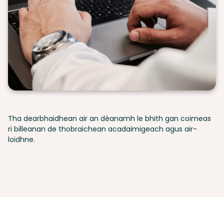
Tha dearbhaidhean air an dèanamh le bhith gan coimeas
ri billeanan de thobraichean acadaimigeach agus air-
loidhne.