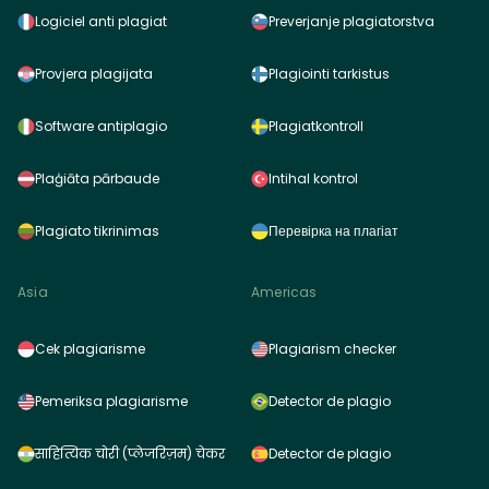
Logiciel anti plagiat
Preverjanje plagiatorstva
Provjera plagijata
Plagiointi tarkistus
Software antiplagio
Plagiatkontroll
Plaģiāta pārbaude
Intihal kontrol
Plagiato tikrinimas
Перевірка на плагіат
Asia
Americas
Cek plagiarisme
Plagiarism checker
Pemeriksa plagiarisme
Detector de plagio
साहित्यिक चोरी (प्लेजरिज़म) चेकर
Detector de plagio