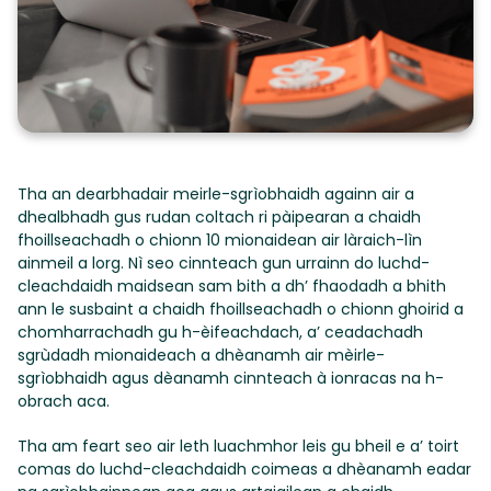
Tha an dearbhadair meirle-sgrìobhaidh againn air a
dhealbhadh gus rudan coltach ri pàipearan a chaidh
fhoillseachadh o chionn 10 mionaidean air làraich-lìn
ainmeil a lorg. Nì seo cinnteach gun urrainn do luchd-
cleachdaidh maidsean sam bith a dh’ fhaodadh a bhith
ann le susbaint a chaidh fhoillseachadh o chionn ghoirid a
chomharrachadh gu h-èifeachdach, a’ ceadachadh
sgrùdadh mionaideach a dhèanamh air mèirle-
sgrìobhaidh agus dèanamh cinnteach à ionracas na h-
obrach aca.
Tha am feart seo air leth luachmhor leis gu bheil e a’ toirt
comas do luchd-cleachdaidh coimeas a dhèanamh eadar