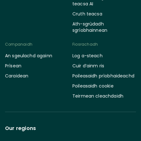
teacsa AI
Cruth teacsa
Ath-sgrùdadh
sgrìobhainnean
Companaidh
Fiosrachadh
An sgeulachd againn
Log a-steach
Prìsean
Cuir d’ainm ris
Caraidean
Poileasaidh prìobhaideachd
Poileasaidh cookie
Teirmean cleachdaidh
Our regions