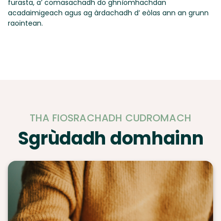
furasta, a’ comasachadh do ghnìomhachdan
acadaimigeach agus ag àrdachadh d’ eòlas ann an grunn
raointean.
THA FIOSRACHADH CUDROMACH
Sgrùdadh domhainn