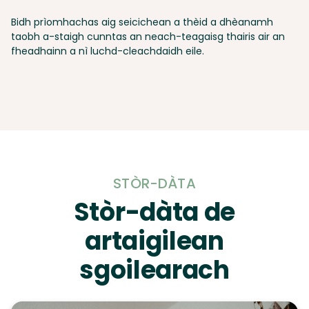
Bidh prìomhachas aig seicichean a thèid a dhèanamh
taobh a-staigh cunntas an neach-teagaisg thairis air an
fheadhainn a nì luchd-cleachdaidh eile.
STÒR-DÀTA
Stòr-dàta de
artaigilean
sgoilearach