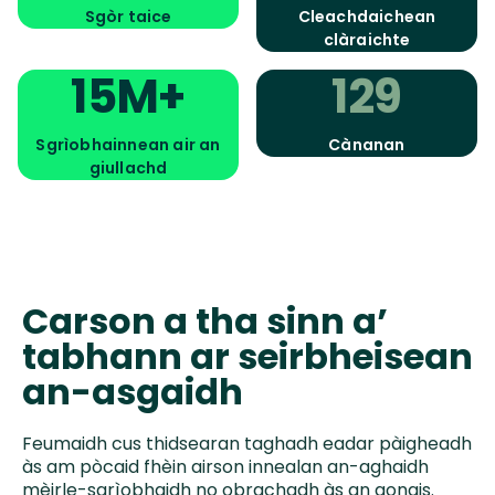
Sgòr taice
Cleachdaichean
clàraichte
15M+
129
Sgrìobhainnean air an
Cànanan
giullachd
Carson a tha sinn a’
tabhann ar seirbheisean
an-asgaidh
Feumaidh cus thidsearan taghadh eadar pàigheadh
às am pòcaid fhèin airson innealan an-aghaidh
mèirle-sgrìobhaidh no obrachadh às an aonais.