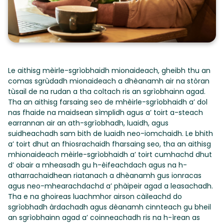
Le aithisg mèirle-sgrìobhaidh mionaideach, gheibh thu an
comas sgrùdadh mionaideach a dhèanamh air na stòran
tùsail de na rudan a tha coltach ris an sgrìobhainn agad.
Tha an aithisg farsaing seo de mhèirle-sgrìobhaidh a’ dol
nas fhaide na maidsean sìmplidh agus a’ toirt a-steach
earrannan air an ath-sgrìobhadh, luaidh, agus
suidheachadh sam bith de luaidh neo-iomchaidh. Le bhith
a’ toirt dhut an fhiosrachaidh fharsaing seo, tha an aithisg
mhionaideach mèirle-sgrìobhaidh a’ toirt cumhachd dhut
d’ obair a mheasadh gu h-èifeachdach agus na h-
atharrachaidhean riatanach a dhèanamh gus ionracas
agus neo-mhearachdachd a’ phàipeir agad a leasachadh.
Tha e na ghoireas luachmhor airson càileachd do
sgrìobhadh àrdachadh agus dèanamh cinnteach gu bheil
an sgrìobhainn agad a’ coinneachadh ris na h-ìrean as