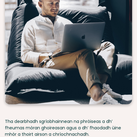
Tha dearbhadh sgrìobhainnean na phròiseas a dh’
fheumas mòran ghoireasan agus a dh’ fhaodadh ùine
mhòr a thoirt airson a chrìochnachadh.