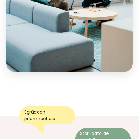
Sgrùdadh
prìomhachais
Stòr-dàta de