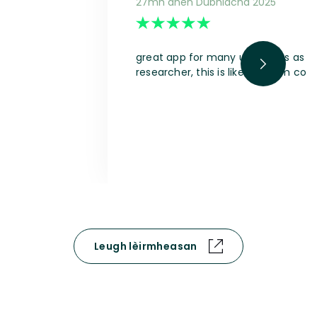
27mh dhen Dùbhlachd 2025
great app for many use cases as a s
researcher, this is like a dream com
Leugh lèirmheasan