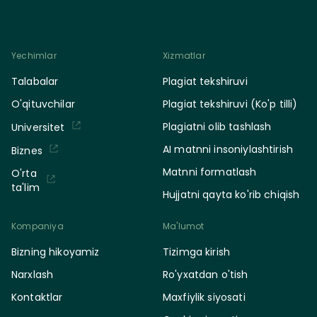
Yechimlar
Xizmatlar
Talabalar
Plagiat tekshiruvi
O'qituvchilar
Plagiat tekshiruvi (Ko'p tilli)
Plagiatni olib tashlash
Universitet
AI matnni insoniylashtirish
Biznes
Matnni formatlash
O'rta
ta'lim
Hujjatni qayta ko'rib chiqish
Kompaniya
Ma'lumot
Bizning hikoyamiz
Tizimga kirish
Narxlash
Ro'yxatdan o'tish
Kontaktlar
Maxfiylik siyosati