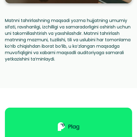
Matnni tahrirlashning maqsadi yozma hujjatning umumiy
sifati, ravshanligi, izchilligi va samaradorligini oshirish uchun
uni takomillashtirish va yaxshilashdir. Matnni tahrirlash
matnning mazmuni, tuzilishi, tili va uslubini har tomonlama
ko‘rib chiqishdan iborat bo‘lib, u ko‘zlangan maqsadga
muvofiqligini va xabarni maqsadli auditoriyaga samarali
yetkazishini ta’minlaydi.