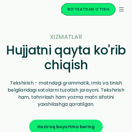
RO'YXATDAN O'TISH
XIZMATLAR
Hujjatni qayta ko'rib
chiqish
Tekshirish - matndagi grammatik, imlo va tinish
belgilaridagi xatolarni tuzatish jarayoni. Tekshirish
ham, tahrirlash ham yozma matn sifatini
yaxshilashga qaratilgan.
Hoziroq buyurtma bering