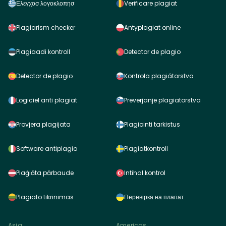
Ελεγχοσ λογοκλοπησ
Verificare plagiat
Plagiarism checker
Antyplagiat online
Plagiaadi kontroll
Detector de plagio
Detector de plagio
Kontrola plagiátorstva
Logiciel anti plagiat
Preverjanje plagiatorstva
Provjera plagijata
Plagiointi tarkistus
Software antiplagio
Plagiatkontroll
Plaģiāta pārbaude
Intihal kontrol
Plagiato tikrinimas
Перевірка на плагіат
Asia
Americas