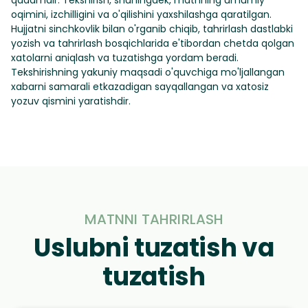
qadamdir. Tekshirish, shuningdek, matnning umumiy
oqimini, izchilligini va o'qilishini yaxshilashga qaratilgan.
Hujjatni sinchkovlik bilan o'rganib chiqib, tahrirlash dastlabki
yozish va tahrirlash bosqichlarida e'tibordan chetda qolgan
xatolarni aniqlash va tuzatishga yordam beradi.
Tekshirishning yakuniy maqsadi o'quvchiga mo'ljallangan
xabarni samarali etkazadigan sayqallangan va xatosiz
yozuv qismini yaratishdir.
MATNNI TAHRIRLASH
Uslubni tuzatish va
tuzatish