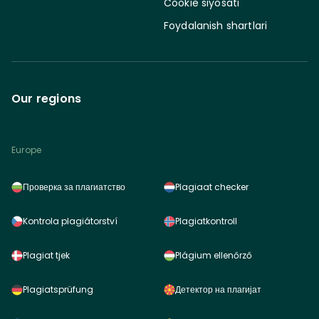
Cookie siyosati
Foydalanish shartlari
Our regions
Europe
Проверка за плагиатство
Plagiaat checker
Kontrola plagiátorství
Plagiatkontroll
Plagiat tjek
Plágium ellenőrző
Plagiatsprüfung
Детектор на плагијат