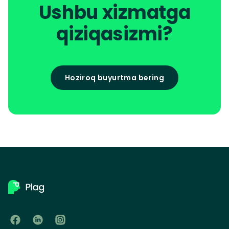
Ushbu xizmatga
qiziqasizmi?
Hoziroq buyurtma bering