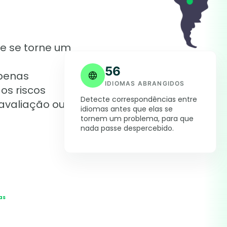
le se torne um
56
apenas
IDIOMAS ABRANGIDOS
os riscos
Detecte correspondências entre
 avaliação ou
idiomas antes que elas se
tornem um problema, para que
nada passe despercebido.
as