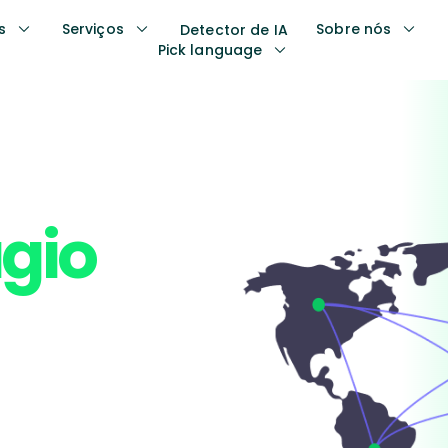
s
Serviços
Sobre nós
Detector de IA
Pick language
ágio