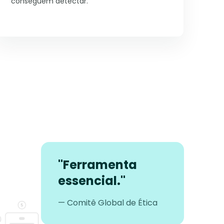
conseguem detectar.
"Ferramenta
essencial."
— Comitê Global de Ética