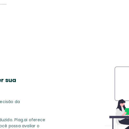
r sua
recisão da
uzido. Plag.ai oferece
ocê possa avaliar o