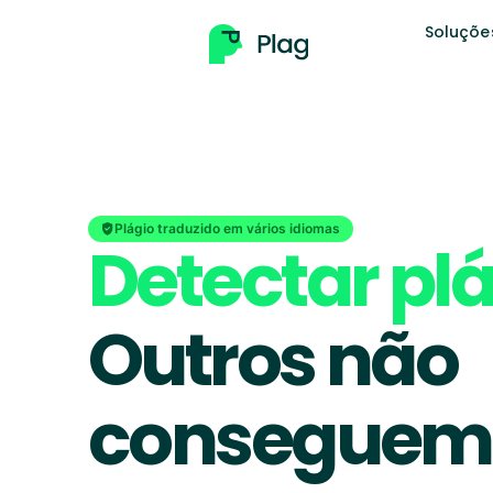
Soluçõe
Plágio traduzido em vários idiomas
Detectar pl
Outros não
conseguem