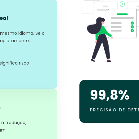
real
 mesmo idioma. Se o
ompletamente,
ignifica risco
99,8%
m
PRECISÃO DE DE
 a tradução,
am.