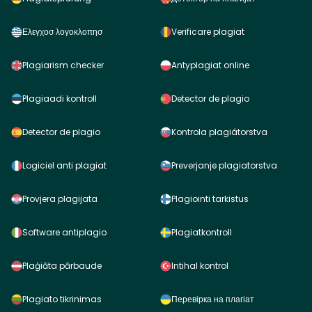
Ελεγχοσ λογοκλοπησ
Verificare plagiat
Plagiarism checker
Antyplagiat online
Plagiaadi kontroll
Detector de plagio
Detector de plagio
Kontrola plagiátorstva
Logiciel anti plagiat
Preverjanje plagiatorstva
Provjera plagijata
Plagiointi tarkistus
Software antiplagio
Plagiatkontroll
Plaģiāta pārbaude
Intihal kontrol
Plagiato tikrinimas
Перевірка на плагіат