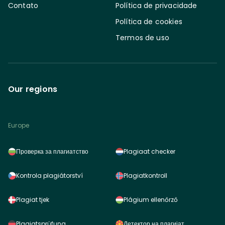
Contato
Política de privacidade
Política de cookies
Termos de uso
Our regions
Europe
Проверка за плагиатство
Plagiaat checker
Kontrola plagiátorství
Plagiatkontroll
Plagiat tjek
Plágium ellenőrző
Plagiatsprüfung
Детектор на плагијат