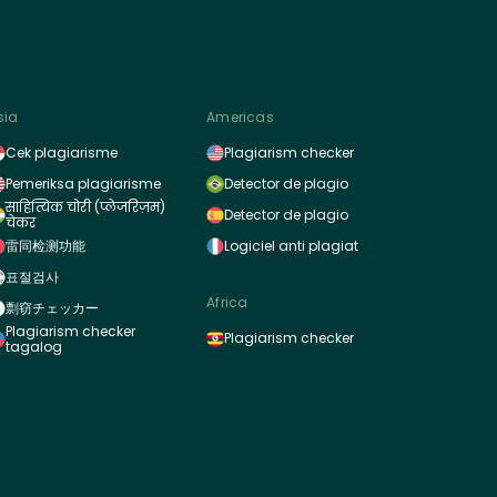
sia
Americas
Cek plagiarisme
Plagiarism checker
Pemeriksa plagiarisme
Detector de plagio
साहित्यिक चोरी (प्लेजरिज़म)
Detector de plagio
चेकर
雷同检测功能
Logiciel anti plagiat
표절검사
Africa
剽窃チェッカー
Plagiarism checker
Plagiarism checker
tagalog