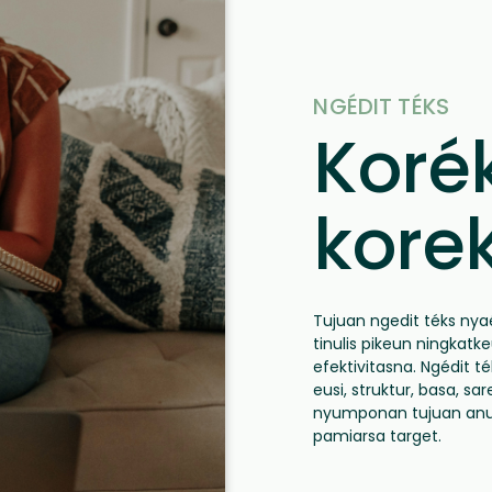
NGÉDIT TÉKS
Korék
kore
Tujuan ngedit téks ny
tinulis pikeun ningkatke
efektivitasna. Ngédit 
eusi, struktur, basa, s
nyumponan tujuan anu 
pamiarsa target.