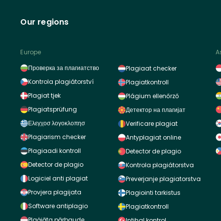
Our regions
Europe
A
Проверка за плагиатство
Plagiaat checker
Kontrola plagiátorství
Plagiatkontroll
Plagiat tjek
Plágium ellenőrző
Plagiatsprüfung
Детектор на плагијат
Ελεγχοσ λογοκλοπησ
Verificare plagiat
Plagiarism checker
Antyplagiat online
Plagiaadi kontroll
Detector de plagio
Detector de plagio
Kontrola plagiátorstva
Logiciel anti plagiat
Preverjanje plagiatorstva
Provjera plagijata
Plagiointi tarkistus
Software antiplagio
Plagiatkontroll
Plaģiāta pārbaude
Intihal kontrol