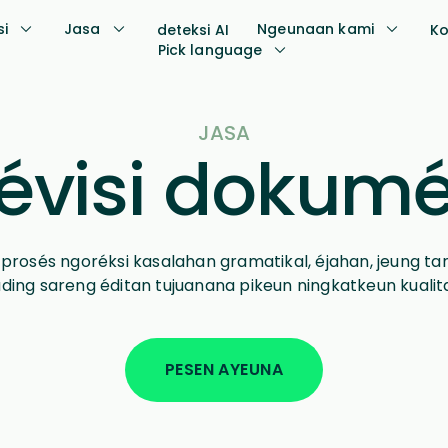
si
Jasa
Ngeunaan kami
deteksi AI
Ko
Pick language
JASA
évisi dokum
rosés ngoréksi kasalahan gramatikal, éjahan, jeung ta
ing sareng éditan tujuanana pikeun ningkatkeun kualitas
PESEN AYEUNA