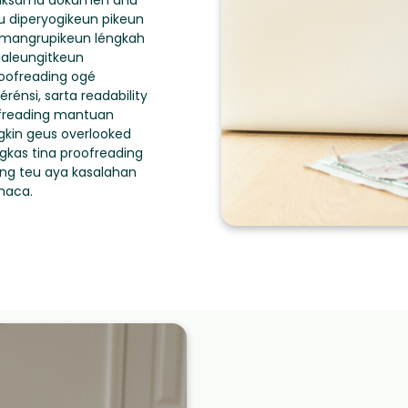
 saksama dokumén anu
u diperyogikeun pikeun
ta mangrupikeun léngkah
galeungitkeun
roofreading ogé
énsi, sarta readability
ofreading mantuan
gkin geus overlooked
ngkas tina proofreading
eng teu aya kasalahan
maca.