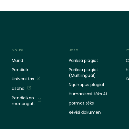
Solusi
Jasa
P
Murid
Pariksa plagiat
C
Pendidik
Pariksa plagiat
h
(Multilingual)
K
Universitas
Ngahapus plagiat
Usaha
Humanisasi téks AI
Pendidikan
pormat téks
menengah
Révisi dokumén