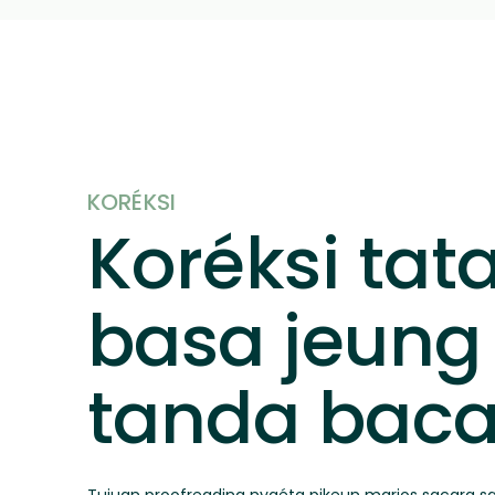
KORÉKSI
Koréksi tat
basa jeung
tanda bac