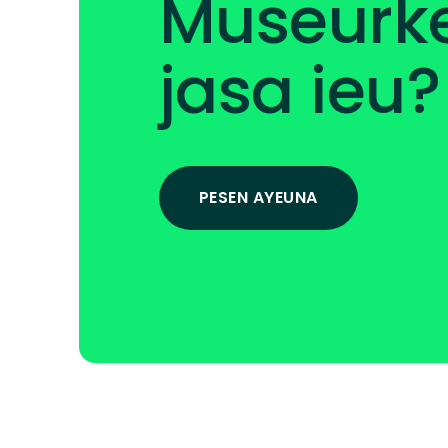
Museurk
jasa ieu?
PESEN AYEUNA