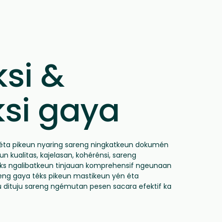
si &
ksi gaya
aéta pikeun nyaring sareng ningkatkeun dokumén
un kualitas, kajelasan, kohérénsi, sareng
téks ngalibatkeun tinjauan komprehensif ngeunaan
areng gaya téks pikeun mastikeun yén éta
dituju sareng ngémutan pesen sacara efektif ka