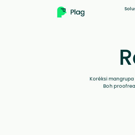
Solu
R
Koréksi mangrupa p
Boh proofread