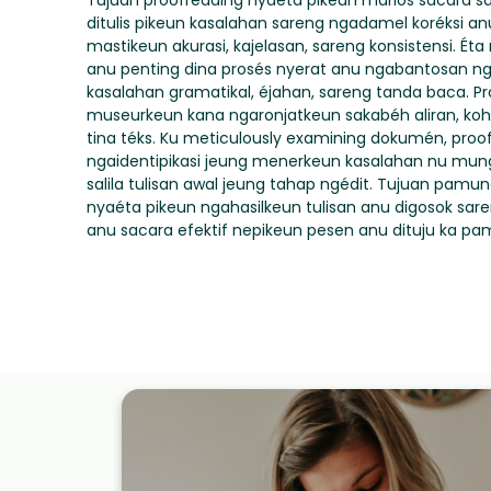
Tujuan proofreading nyaéta pikeun marios sacara
ditulis pikeun kasalahan sareng ngadamel koréksi an
mastikeun akurasi, kajelasan, sareng konsistensi. É
anu penting dina prosés nyerat anu ngabantosan n
kasalahan gramatikal, éjahan, sareng tanda baca. P
museurkeun kana ngaronjatkeun sakabéh aliran, kohér
tina téks. Ku meticulously examining dokumén, pro
ngaidentipikasi jeung menerkeun kasalahan nu mun
salila tulisan awal jeung tahap ngédit. Tujuan pamu
nyaéta pikeun ngahasilkeun tulisan anu digosok sar
anu sacara efektif nepikeun pesen anu dituju ka pa