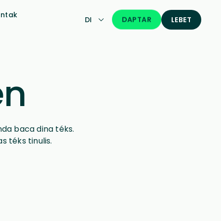
ntak
DAPTAR
DI
LEBET
én
nda baca dina téks.
 téks tinulis.