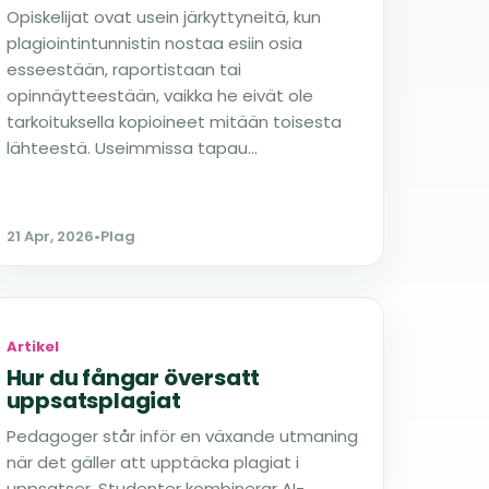
Opiskelijat ovat usein järkyttyneitä, kun
plagiointintunnistin nostaa esiin osia
esseestään, raportistaan tai
opinnäytteestään, vaikka he eivät ole
tarkoituksella kopioineet mitään toisesta
lähteestä. Useimmissa tapau...
21 Apr, 2026
•
Plag
Artikel
Hur du fångar översatt
uppsatsplagiat
Pedagoger står inför en växande utmaning
när det gäller att upptäcka plagiat i
uppsatser. Studenter kombinerar AI-