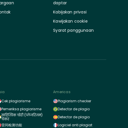
argaan
daptar
ontak
Kabijakan privasi
Kawijakan cookie
Syarat panggunaan
sia
Americas
Cek plagiarisme
Plagiarism checker
Pemeriksa plagiarisme
Detector de plagio
साहित्यिक चोरी (प्लेजरिज़म)
Detector de plagio
चेकर
雷同检测功能
Logiciel anti plagiat