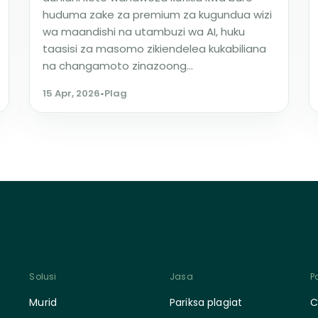
huduma zake za premium za kugundua wizi
wa maandishi na utambuzi wa AI, huku
taasisi za masomo zikiendelea kukabiliana
na changamoto zinazoong...
15 Apr, 2026
•
Plag
Solusi
Jasa
P
Murid
Pariksa plagiat
C