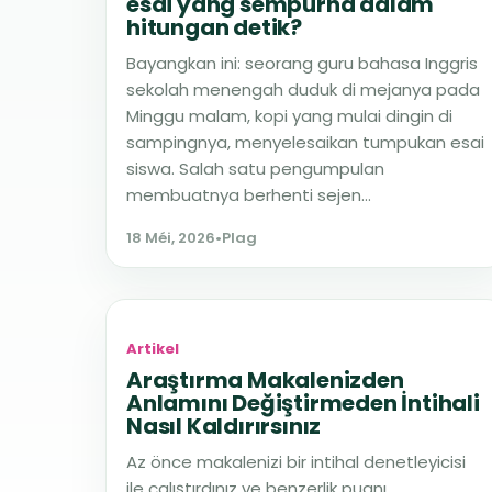
esai yang sempurna dalam
hitungan detik?
Bayangkan ini: seorang guru bahasa Inggris
sekolah menengah duduk di mejanya pada
Minggu malam, kopi yang mulai dingin di
sampingnya, menyelesaikan tumpukan esai
siswa. Salah satu pengumpulan
membuatnya berhenti sejen...
18 Méi, 2026
•
Plag
Artikel
Araştırma Makalenizden
Anlamını Değiştirmeden İntihali
Nasıl Kaldırırsınız
Az önce makalenizi bir intihal denetleyicisi
ile çalıştırdınız ve benzerlik puanı