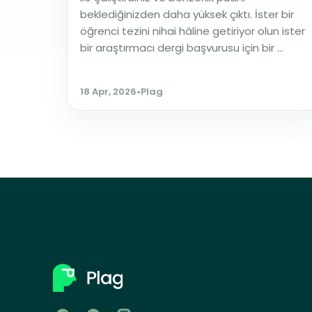
beklediğinizden daha yüksek çıktı. İster bir
öğrenci tezini nihai hâline getiriyor olun ister
bir araştırmacı dergi başvurusu için bir ...
18 Apr, 2026
•
Plag