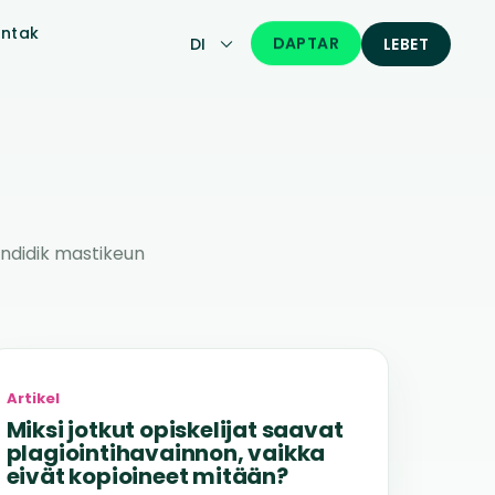
ntak
DAPTAR
DI
LEBET
ndidik mastikeun
Artikel
Miksi jotkut opiskelijat saavat
plagiointihavainnon, vaikka
eivät kopioineet mitään?