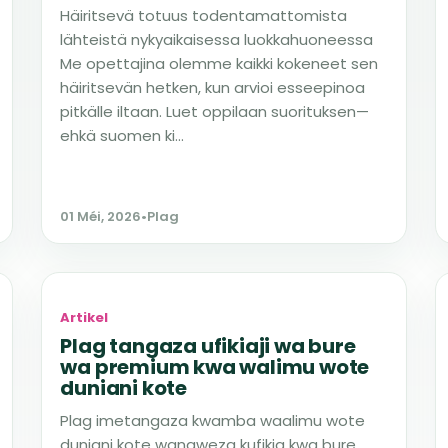
Häiritsevä totuus todentamattomista
lähteistä nykyaikaisessa luokkahuoneessa
Me opettajina olemme kaikki kokeneet sen
häiritsevän hetken, kun arvioi esseepinoa
pitkälle iltaan. Luet oppilaan suorituksen—
ehkä suomen ki...
01 Méi, 2026
•
Plag
Artikel
Plag tangaza ufikiaji wa bure
wa premium kwa walimu wote
duniani kote
Plag imetangaza kwamba waalimu wote
duniani kote wanaweza kufikia kwa bure