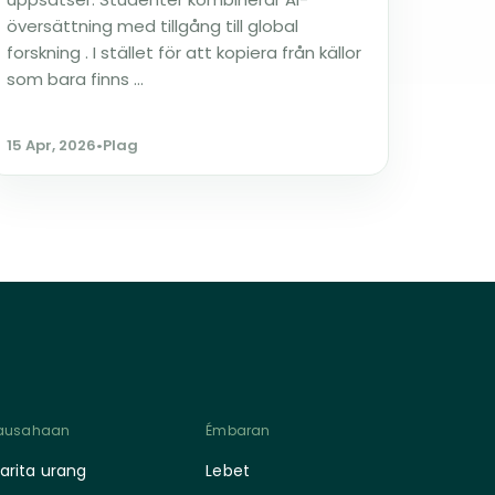
översättning med tillgång till global
forskning . I stället för att kopiera från källor
som bara finns ...
15 Apr, 2026
•
Plag
ausahaan
Émbaran
arita urang
Lebet