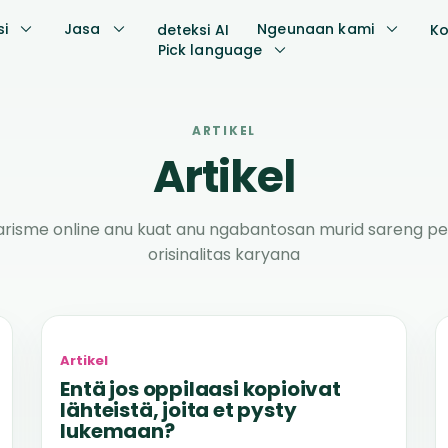
si
Jasa
Ngeunaan kami
deteksi AI
Ko
Pick language
ARTIKEL
Artikel
arisme online anu kuat anu ngabantosan murid sareng pe
orisinalitas karyana
Artikel
Entä jos oppilaasi kopioivat
lähteistä, joita et pysty
lukemaan?