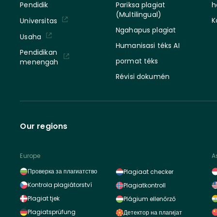
Pendidik
Pariksa plagiat
h
(Multilingual)
K
Universitas
Ngahapus plagiat
Usaha
Humanisasi téks AI
Pendidikan
pormat téks
menengah
Révisi dokumén
Our regions
Europe
A
Проверка за плагиатство
Plagiaat checker
Kontrola plagiátorství
Plagiatkontroll
Plagiat tjek
Plágium ellenőrző
Plagiatsprüfung
Детектор на плагијат