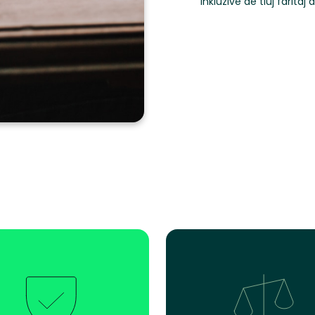
inkluzive de tiuj faritaj 