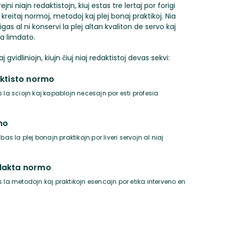
rejni niajn redaktistojn, kiuj estas tre lertaj por forigi
 kreitaj normoj, metodoj kaj plej bonaj praktikoj. Nia
igas al ni konservi la plej altan kvaliton de servo kaj
la limdato.
j gvidliniojn, kiujn ĉiuj niaj redaktistoj devas sekvi:
aktisto normo
s la sciojn kaj kapablojn necesajn por esti profesia
mo
ibas la plej bonajn praktikojn por liveri servojn al niaj
dakta normo
s la metodojn kaj praktikojn esencajn por etika interveno en