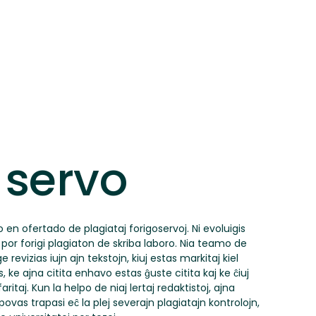
a servo
o en ofertado de plagiataj forigoservoj. Ni evoluigis
n por forigi plagiaton de skriba laboro. Nia teamo de
e revizias iujn ajn tekstojn, kiuj estas markitaj kiel
as, ke ajna citita enhavo estas ĝuste citita kaj ke ĉiuj
ritaj. Kun la helpo de niaj lertaj redaktistoj, ajna
ovas trapasi eĉ la plej severajn plagiatajn kontrolojn,