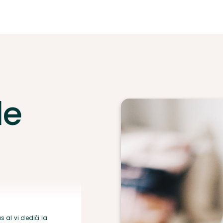
de
 al vi dediĉi la