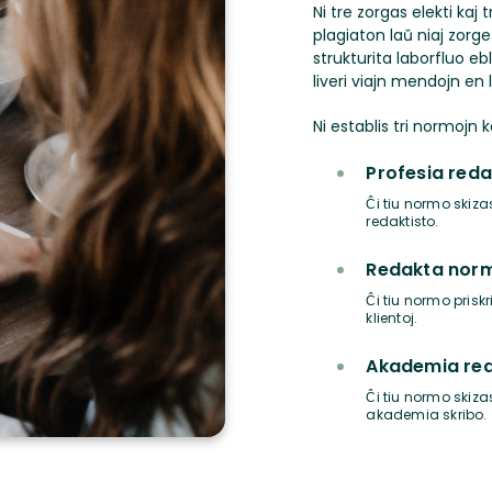
Ni tre zorgas elekti kaj t
plagiaton laŭ niaj zorge
strukturita laborfluo ebl
liveri viajn mendojn en 
Ni establis tri normojn ka
Profesia red
Ĉi tiu normo skiza
redaktisto.
Redakta nor
Ĉi tiu normo priskr
klientoj.
Akademia re
Ĉi tiu normo skiza
akademia skribo.