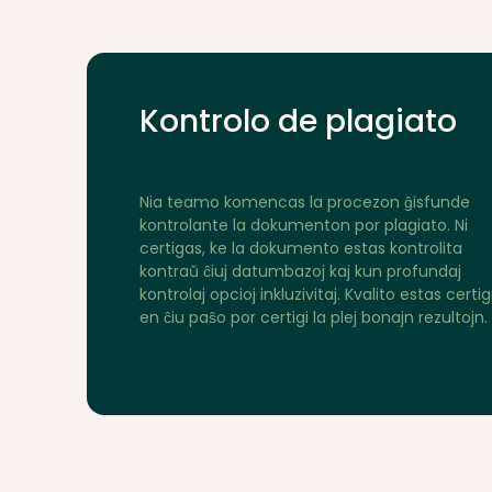
Kontrolo de plagiato
Nia teamo komencas la procezon ĝisfunde
kontrolante la dokumenton por plagiato. Ni
certigas, ke la dokumento estas kontrolita
kontraŭ ĉiuj datumbazoj kaj kun profundaj
kontrolaj opcioj inkluzivitaj. Kvalito estas certig
en ĉiu paŝo por certigi la plej bonajn rezultojn.