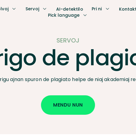
lvoj
Servoj
Pri ni
AI-detektilo
Kontakt
Pick language
SERVOJ
rigo de plagi
origu ajnan spuron de plagiato helpe de niaj akademiaj re
MENDU NUN