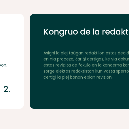
Kongruo de la redakt
Asigni la plej taŭgan redaktilon estas deci
en nia procezo, ĉar ĝi certigas, ke via do
von.
estas reviziita de fakulo en la koncerna ka
zorge elektas redaktiston kun vasta sperto
certigi la plej bonan eblan revizion.
2.