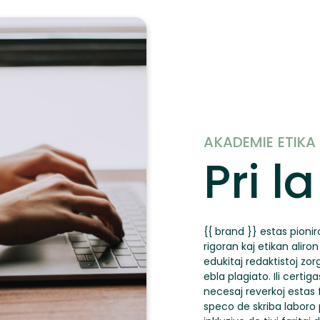
AKADEMIE ETIKA
Pri l
{{ brand }} estas pionir
rigoran kaj etikan aliro
edukitaj redaktistoj zorg
ebla plagiato. Ili certig
necesaj reverkoj estas fa
speco de skriba laboro p