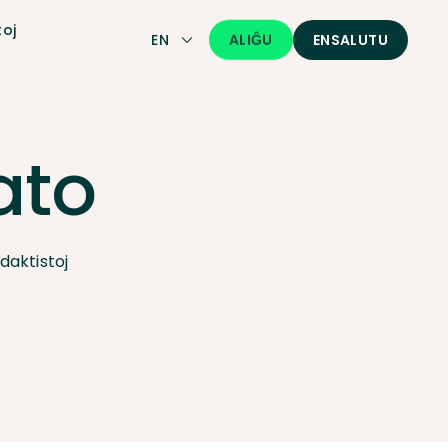
oj
ALIĜU
EN
ENSALUTU
ato
daktistoj