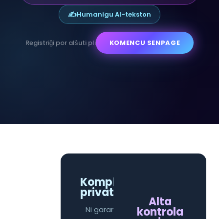
✍️
Humanigu AI-tekston
Registriĝi por alŝuti pli
KOMENCU SENPAGE
Kompleta
privateco
Alta
kontrola
Ni garantias