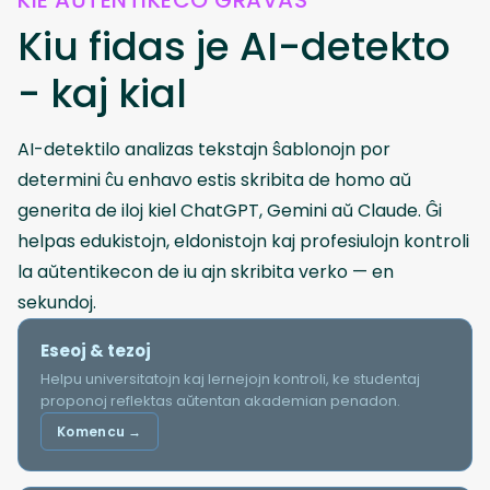
Kiu fidas je AI-detekto
- kaj kial
AI-detektilo analizas tekstajn ŝablonojn por
determini ĉu enhavo estis skribita de homo aŭ
generita de iloj kiel ChatGPT, Gemini aŭ Claude. Ĝi
helpas edukistojn, eldonistojn kaj profesiulojn kontroli
la aŭtentikecon de iu ajn skribita verko — en
sekundoj.
Eseoj & tezoj
Helpu universitatojn kaj lernejojn kontroli, ke studentaj
proponoj reflektas aŭtentan akademian penadon.
Komencu →