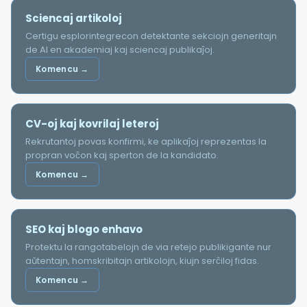
Sciencaj artikoloj
Certigu esplorintegrecon detektante sekciojn generitajn
de AI en akademiaj kaj sciencaj publikaĵoj.
Komencu →
CV-oj kaj kovrilaj leteroj
Rekrutantoj povas konfirmi, ke aplikaĵoj reprezentas la
propran voĉon kaj sperton de la kandidato.
Komencu →
SEO kaj blogo enhavo
Protektu la rangotabelojn de via retejo publikigante nur
aŭtentajn, homskribitajn artikolojn, kiujn serĉiloj fidas.
Komencu →