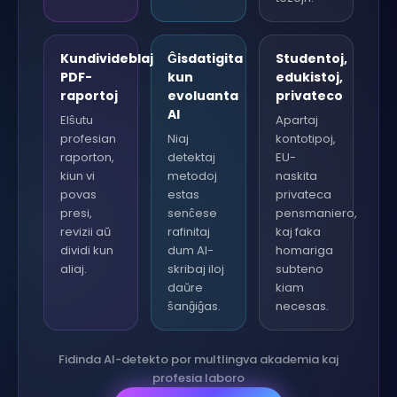
Kundivideblaj
Ĝisdatigita
Studentoj,
PDF-
kun
edukistoj,
raportoj
evoluanta
privateco
AI
Elŝutu
Apartaj
profesian
Niaj
kontotipoj,
raporton,
detektaj
EU-
kiun vi
metodoj
naskita
povas
estas
privateca
presi,
senĉese
pensmaniero,
revizii aŭ
rafinitaj
kaj faka
dividi kun
dum AI-
homariga
aliaj.
skribaj iloj
subteno
daŭre
kiam
ŝanĝiĝas.
necesas.
Fidinda AI-detekto por multlingva akademia kaj
profesia laboro