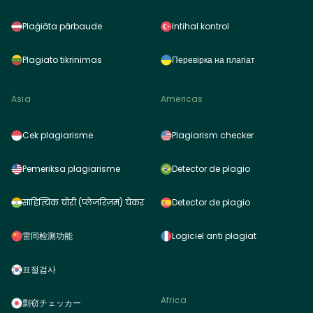
Plaģiāta pārbaude
Intihal kontrol
Plagiato tikrinimas
Перевірка на плагіат
Asia
Americas
Cek plagiarisme
Plagiarism checker
Pemeriksa plagiarisme
Detector de plagio
साहित्यिक चोरी (प्लेजरिज़म) चेकर
Detector de plagio
雷同检测功能
Logiciel anti plagiat
표절검사
Africa
剽窃チェッカー