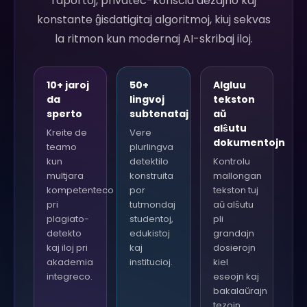
raportoj, privatec-konscia dezajno kaj
konstante ĝisdatigitaj algoritmoj, kiuj sekvas
la ritmon kun modernaj AI-skribaj iloj.
10+ jaroj
50+
Algluu
da
lingvoj
tekston
sperto
subtenataj
aŭ
alŝutu
Kreite de
Vere
dokumentojn
teamo
plurlingva
kun
detektilo
Kontrolu
multjara
konstruita
mallongan
kompetenteco
por
tekston tuj
pri
tutmondaj
aŭ alŝutu
plagiato-
studentoj,
pli
detekto
edukistoj
grandajn
kaj iloj pri
kaj
dosierojn
akademia
institucioj.
kiel
integreco.
eseojn kaj
bakalaŭrajn
tezojn.