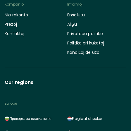
Kompanio
Informoj
Nia rakonto
Ensalutu
Prezoj
Aliĝu
Kontaktoj
Privateca politiko
Politiko pri kuketoj
Kondiĉoj de uzo
Our regions
Europe
Проверка за плагиатство
Plagiaat checker