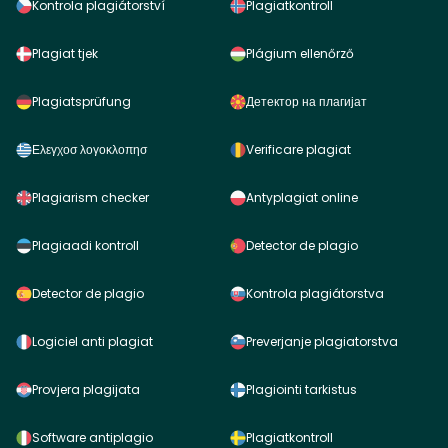
Kontrola plagiátorství
Plagiatkontroll
Plagiat tjek
Plágium ellenőrző
Plagiatsprüfung
Детектор на плагијат
Ελεγχοσ λογοκλοπησ
Verificare plagiat
Plagiarism checker
Antyplagiat online
Plagiaadi kontroll
Detector de plagio
Detector de plagio
Kontrola plagiátorstva
Logiciel anti plagiat
Preverjanje plagiatorstva
Provjera plagijata
Plagiointi tarkistus
Software antiplagio
Plagiatkontroll