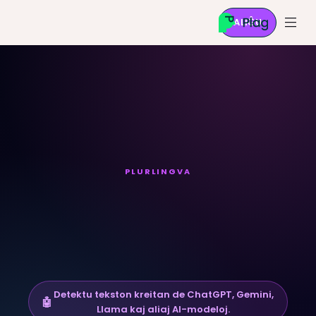
ALIĜU
PLURLINGVA
AI enhavo
detekto
Detektu tekston kreitan de ChatGPT, Gemini,
🤖
Llama kaj aliaj AI-modeloj.