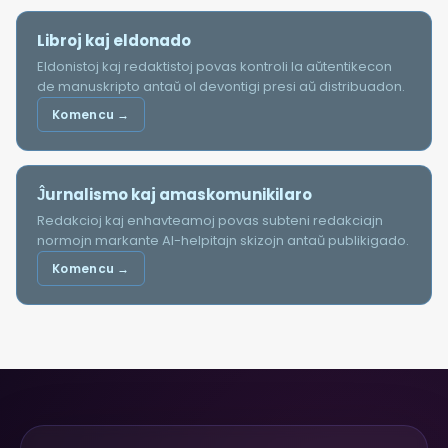
Libroj kaj eldonado
Eldonistoj kaj redaktistoj povas kontroli la aŭtentikecon
de manuskripto antaŭ ol devontigi presi aŭ distribuadon.
Komencu →
Ĵurnalismo kaj amaskomunikilaro
Redakcioj kaj enhavteamoj povas subteni redakciajn
normojn markante AI-helpitajn skizojn antaŭ publikigado.
Komencu →