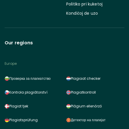
Politiko pri kuketoj
Kondiĉoj de uzo
Our regions
Europe
Проверка за плагиатство
Plagiaat checker
Kontrola plagiátorství
Plagiatkontroll
Plagiat tjek
Plágium ellenőrző
Plagiatsprüfung
Детектор на плагијат