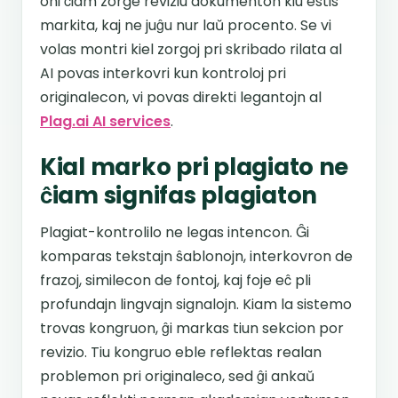
oni ĉiam zorge reviziu dokumenton kiu estis
markita, kaj ne juĝu nur laŭ procento. Se vi
volas montri kiel zorgoj pri skribado rilata al
AI povas interkovri kun kontroloj pri
originalecon, vi povas direkti legantojn al
Plag.ai AI services
.
Kial marko pri plagiato ne
ĉiam signifas plagiaton
Plagiat-kontrolilo ne legas intencon. Ĝi
komparas tekstajn ŝablonojn, interkovron de
frazoj, similecon de fontoj, kaj foje eĉ pli
profundajn lingvajn signalojn. Kiam la sistemo
trovas kongruon, ĝi markas tiun sekcion por
revizio. Tiu kongruo eble reflektas realan
problemon pri originaleco, sed ĝi ankaŭ