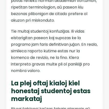
povas reflekti norman akademian vortumon,
ripetitan terminologion, aŭ paseon kiu
bezonas plibonigon de citado prefere ol
akuzon pri miskonduto.
Tie multaj studentoj konfuziĝas. Ili vidas
elstarigitan paseon kaj supozas ke la
programo jam faris definitivan juĝon. En realo,
simileca raporto kutime estas nur la
komenco de revizio, ne la fino. Klera
interpreto gravas multe pli ol panikiĝi pro
nombra valoro.
La plej oftaj kialoj kiel
honestaj studentoj estas
markataj
Pluraj ŝablonoj kaŭzas falsajn alarmojn aŭ