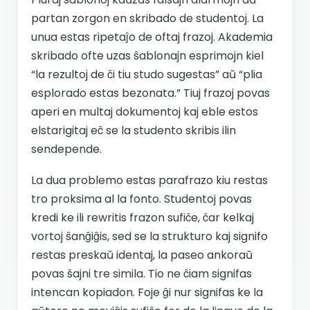
partan zorgon en skribado de studentoj. La
unua estas ripetaĵo de oftaj frazoj. Akademia
skribado ofte uzas ŝablonajn esprimojn kiel
“la rezultoj de ĉi tiu studo sugestas” aŭ “plia
esplorado estas bezonata.” Tiuj frazoj povas
aperi en multaj dokumentoj kaj eble estos
elstarigitaj eĉ se la studento skribis ilin
sendepende.
La dua problemo estas parafrazo kiu restas
tro proksima al la fonto. Studentoj povas
kredi ke ili rewritis frazon sufiĉe, ĉar kelkaj
vortoj ŝanĝiĝis, sed se la strukturo kaj signifo
restas preskaŭ identaj, la paseo ankoraŭ
povas ŝajni tre simila. Tio ne ĉiam signifas
intencan kopiadon. Foje ĝi nur signifas ke la