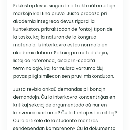
Edukistoj devas singardi ne trakti aŭtomatajn
markojn kiel fina pruvo. Justa procezo pri
akademia integreco devus rigardi la
kuntekston, pritraktadon de fontoj, tipon de
la tasko, kaj la naturon de la kongrua
materialo. Iu interkovro estas normala en
akademia laboro. Sekcioj pri metodologio,
listoj de referencoj, disciplin-specifa
terminologio, kaj formulara vortumo ĉiuj
povas pliigi similecon sen pruvi miskonduton.
Justa revizio ankaŭ demandas pli bonajn
demandojn. Ĉu la interkovro koncentriĝas en
kritikaj sekcioj de argumentado aŭ nur en
konvencia vortumo? Ĉu la fontoj estas cititaj?
Ĉu la artikolo de la studento montras
sendependan komprenon? Ĉu la dokumento