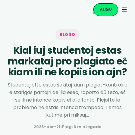
ALIĜU
BLOGO
Kial iuj studentoj estas
markataj pro plagiato eĉ
kiam ili ne kopiis ion ajn?
Studentoj ofte estas ŝokitaj kiam plagiat-kontrolilo
elstarigas partojn de ilia eseo, raporto aŭ tezo, eĉ
se ili ne intence kopiis el alia fonto. Plejofte la
problemo ne estas intenca trompado. Temas
kutime pri miksaĵ...
2026-apr-21
•
Plag
•
6 min legado