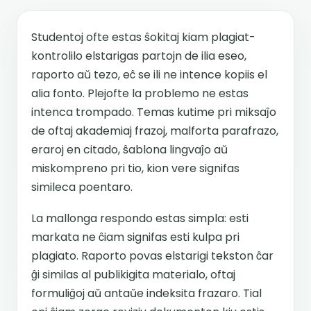
Studentoj ofte estas ŝokitaj kiam plagiat-
kontrolilo elstarigas partojn de ilia eseo,
raporto aŭ tezo, eĉ se ili ne intence kopiis el
alia fonto. Plejofte la problemo ne estas
intenca trompado. Temas kutime pri miksaĵo
de oftaj akademiaj frazoj, malforta parafrazo,
eraroj en citado, ŝablona lingvaĵo aŭ
miskompreno pri tio, kion vere signifas
simileca poentaro.
La mallonga respondo estas simpla: esti
markata ne ĉiam signifas esti kulpa pri
plagiato. Raporto povas elstarigi tekston ĉar
ĝi similas al publikigita materialo, oftaj
formuliĝoj aŭ antaŭe indeksita frazaro. Tial