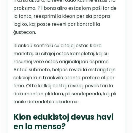
frazstrukturo, la reverkado kutime estas tro
proksima. Pli bona aliro estas iom paŝi for de
la fonto, reesprimi la ideon per sia propra
logiko, kaj poste reveni por kontroli la
ĝustecon.
Ili ankaŭ kontrolu ĉu citaĵoj estas klare
markitaj, ĉu citaĵoj estas kompletaj, kaj ĉu
resumoj vere estas originalaj laŭ esprimo.
Antaŭ submeto, helpas revizii la elstarigitajn
sekciojn kun trankvila atento prefere ol per
timo. Ofte kelkaj celitaj revizioj povas fari la
dokumenton pli klara, pli sendependa, kaj pli
facile defendebla akademie.
Kion edukistoj devus havi
en la menso?