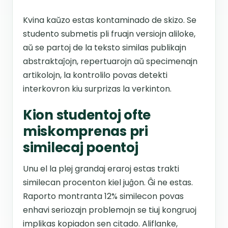
Kvina kaŭzo estas kontaminado de skizo. Se
studento submetis pli fruajn versiojn aliloke,
aŭ se partoj de la teksto similas publikajn
abstraktaĵojn, repertuarojn aŭ specimenajn
artikolojn, la kontrolilo povas detekti
interkovron kiu surprizas la verkinton.
Kion studentoj ofte
miskomprenas pri
similecaj poentoj
Unu el la plej grandaj eraroj estas trakti
similecan procenton kiel juĝon. Ĝi ne estas.
Raporto montranta 12% similecon povas
enhavi seriozajn problemojn se tiuj kongruoj
implikas kopiadon sen citado. Aliflanke,