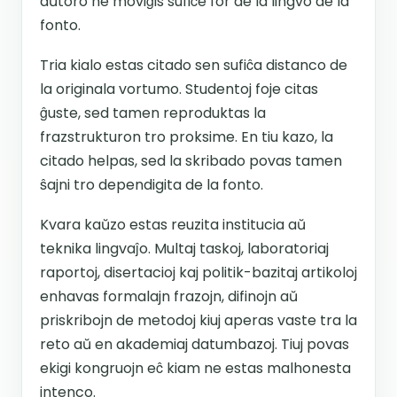
aŭtoro ne moviĝis sufiĉe for de la lingvo de la
fonto.
Tria kialo estas citado sen sufiĉa distanco de
la originala vortumo. Studentoj foje citas
ĝuste, sed tamen reproduktas la
frazstrukturon tro proksime. En tiu kazo, la
citado helpas, sed la skribado povas tamen
ŝajni tro dependigita de la fonto.
Kvara kaŭzo estas reuzita institucia aŭ
teknika lingvaĵo. Multaj taskoj, laboratoriaj
raportoj, disertacioj kaj politik-bazitaj artikoloj
enhavas formalajn frazojn, difinojn aŭ
priskribojn de metodoj kiuj aperas vaste tra la
reto aŭ en akademiaj datumbazoj. Tiuj povas
ekigi kongruojn eĉ kiam ne estas malhonesta
intenco.