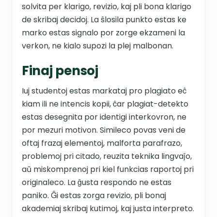
solvita per klarigo, revizio, kaj pli bona klarigo
de skribaj decidoj. La ŝlosila punkto estas ke
marko estas signalo por zorge ekzameni la
verkon, ne kialo supozi la plej malbonan.
Finaj pensoj
Iuj studentoj estas markataj pro plagiato eĉ
kiam ili ne intencis kopii, ĉar plagiat-detekto
estas desegnita por identigi interkovron, ne
por mezuri motivon. Simileco povas veni de
oftaj frazaj elementoj, malforta parafrazo,
problemoj pri citado, reuzita teknika lingvaĵo,
aŭ miskomprenoj pri kiel funkcias raportoj pri
originaleco. La ĝusta respondo ne estas
paniko. Ĝi estas zorga revizio, pli bonaj
akademiaj skribaj kutimoj, kaj justa interpreto.