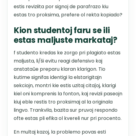
estis reviziita por signoj de parafrazo kiu
estas tro proksima, prefere ol rekta kopiado?
Kion studentoj faru se ili
estas maljuste markataj?
f studento kredas ke zorgo pri plagiato estas
maljusta, li/ŝi evitu reagi defensivo kaj
anstataŭe preparu klaran klarigon. Tio
kutime signifas identigi la elstarigitajn
sekciojn, montri kie estis uzitaj citaĵoj, klarigi
kiel oni komprenis la fonton, kaj revizii paseojn
kiuj eble restis tro proksimaj al la originala
lingvo. Trankvila, bazita sur pruvoj respondo
ofte estas pli efika ol kvereli nur pri procento.
En multaj kazoj, la problemo povas esti