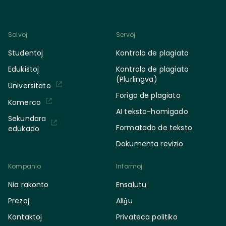
Solvoj
Servoj
Studentoj
Kontrolo de plagiato
Edukistoj
Kontrolo de plagiato
(Plurlingva)
Universitato
Forigo de plagiato
Komerco
AI teksto-homigado
Sekundara
Formatado de teksto
edukado
Dokumenta revizio
Kompanio
Informoj
Nia rakonto
Ensalutu
Prezoj
Aliĝu
Kontaktoj
Privateca politiko