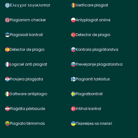
Ελεγχοσ λογοκλοπησ
Verificare plagiat
Plagiarism checker
Antyplagiat online
Plagiaadi kontroll
Detector de plagio
Detector de plagio
Kontrola plagiátorstva
Logiciel anti plagiat
Preverjanje plagiatorstva
Provjera plagijata
Plagiointi tarkistus
Software antiplagio
Plagiatkontroll
Plaģiāta pārbaude
Intihal kontrol
Plagiato tikrinimas
Перевірка на плагіат