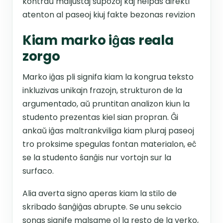
kontraŭ maljustaj supozoj kaj helpas direkti
atenton al paseoj kiuj fakte bezonas revizion
Kiam marko iĝas reala
zorgo
Marko iĝas pli signifa kiam la kongrua teksto
inkluzivas unikajn frazojn, strukturon de la
argumentado, aŭ pruntitan analizon kiun la
studento prezentas kiel sian propran. Ĝi
ankaŭ iĝas maltrankviliga kiam pluraj paseoj
tro proksime spegulas fontan materialon, eĉ
se la studento ŝanĝis nur vortojn sur la
surfaco.
Alia averta signo aperas kiam la stilo de
skribado ŝanĝiĝas abrupte. Se unu sekcio
sonas signife malsame ol la resto de la verko,