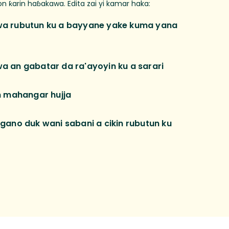
n ƙarin haɓakawa. Edita zai yi kamar haka:
a rubutun ku a bayyane yake kuma yana
a an gabatar da ra'ayoyin ku a sarari
n mahangar hujja
gano duk wani sabani a cikin rubutun ku