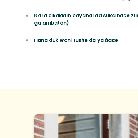
Ƙara cikakkun bayanai da suka ɓace z
ga ambaton)
Hana duk wani tushe da ya ɓace