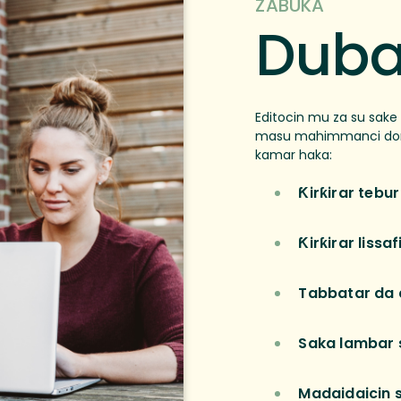
ZABUKA
Duba
Editocin mu za su sake
masu mahimmanci don ta
kamar haka:
Ƙirƙirar tebu
Ƙirƙirar lissa
Tabbatar da d
Saka lambar 
Madaidaicin 