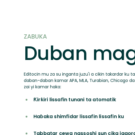
ZABUKA
Duban ma
Editocin mu za su inganta juzu'i a cikin takardar ku 
daban-daban kamar APA, MLA, Turabian, Chicago da 
zai yi kamar haka:
Ƙirƙiri lissafin tunani ta atomatik
Haɓaka shimfidar lissafin lissafin ku
Tabbatar cewa nassoshi sun cika jagoro