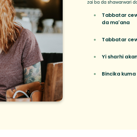
zai ba da shawarwari do
Tabbatar cew
da ma'ana
Tabbatar cew
Yi sharhi aka
Bincika kuma 