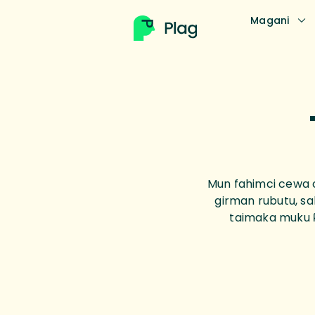
Magani
Mun fahimci cewa c
girman rubutu, sal
taimaka muku ƙi