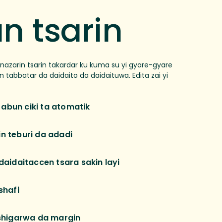
n tsarin
 nazarin tsarin takardar ku kuma su yi gyare-gyare
bbatar da daidaito da daidaituwa. Edita zai yi
r abun ciki ta atomatik
fin teburi da adadi
aidaitaccen tsara sakin layi
shafi
shigarwa da margin