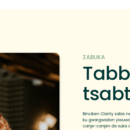
ZABUKA
Tabb
tsab
Binciken Clarity sabis
ku gwargwadon yiwuwa.
canje-canjen da suka d