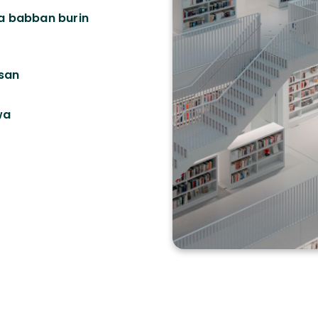
a babban burin
ssan
wa