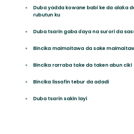
Duba yadda kowane babi ke da alaƙa d
rubutun ku
Duba tsarin gaba ɗaya na surori da sa
Bincika maimaitawa da sake maimaita
Bincika rarraba take da taken abun ciki
Bincika lissafin tebur da adadi
Duba tsarin sakin layi