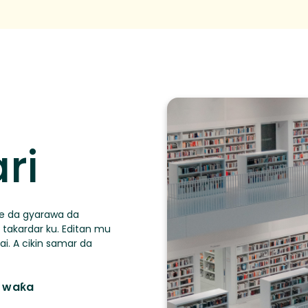
ri
are da gyarawa da
 takardar ku. Editan mu
ai. A cikin samar da
n waƙa