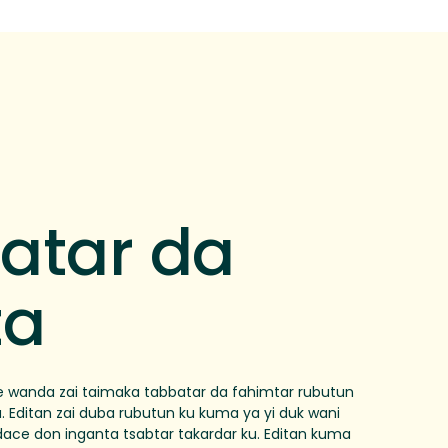
atar da
ta
 ne wanda zai taimaka tabbatar da fahimtar rubutun
 Editan zai duba rubutun ku kuma ya yi duk wani
ace don inganta tsabtar takardar ku. Editan kuma