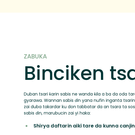
ZABUKA
Binciken tsa
Duban tsari ƙarin sabis ne wanda ƙila a ba da oda t
gyarawa. Wannan sabis ɗin yana nufin inganta tsarin
zai duba takardar ku don tabbatar da an tsara ta sos
sabis ɗin, marubucin zai yi haka:
Shirya daftarin aiki tare da kunna canji