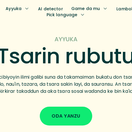
Ayyuka
Game da mu
AI detector
Lambo
Pick language
AYYUKA
Tsarin rubut
ibiyoyin ilimi galibi suna da takamaiman buƙatu don tsa
o, nau'in, tazara, da tsara sakin layi, da sauransu. An ts
rƙirar takaddun da aka tsara sosai waɗanda ke bin ƙa'id
ODA YANZU