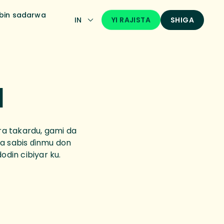
bin sadarwa
YI RAJISTA
IN
SHIGA
u
ra takardu, gami da
ara sabis ɗinmu don
odin cibiyar ku.