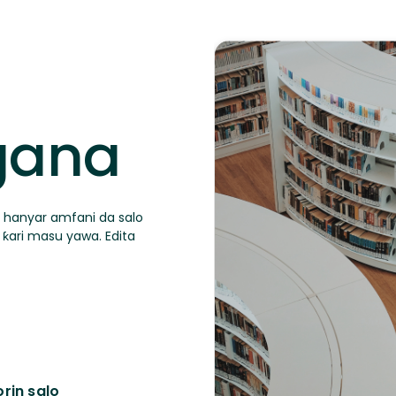
gana
ta hanyar amfani da salo
ƙari masu yawa. Edita
rin salo