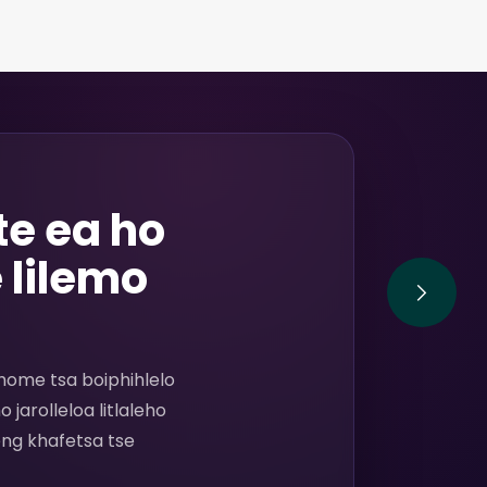
te ea ho
 lilemo
shome tsa boiphihlelo
jarolleloa litlaleho
eng khafetsa tse