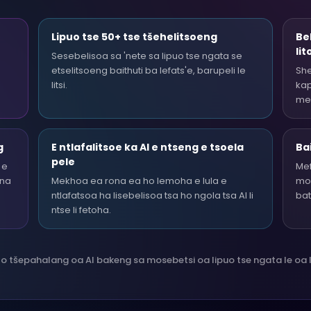
Lipuo tse 50+ tse tšehelitsoeng
Be
li
Sesebelisoa sa 'nete sa lipuo tse ngata se
etselitsoeng baithuti ba lefats'e, barupeli le
Sh
litsi.
kap
men
g
E ntlafalitsoe ka AI e ntseng e tsoela
Bai
pele
 e
Mef
ana
Mekhoa ea rona ea ho lemoha e lula e
moh
ntlafatsoa ha lisebelisoa tsa ho ngola tsa AI li
bat
ntse li fetoha.
tšepahalang oa AI bakeng sa mosebetsi oa lipuo tse ngata le oa l