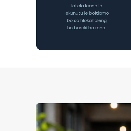
latela leano la
lekunutu le boitlamo
bo sa hlokahaleng
ho bareki ba rona.