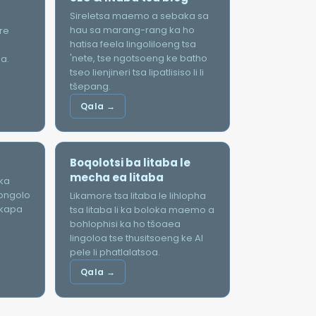
Sireletsa maemo a sebaka sa
hau sa marang-rang ka ho
re
hatisa feela lingoliloeng tsa
'nete, tse ngotsoeng ke batho
a.
tseo lienjineri tsa lipatlisiso li li
tšepang.
Qala →
Boqolotsi ba litaba le
mecha ea litaba
 ka
ongolo
Likamore tsa litaba le lihlopha
 kapa
tsa litaba li ka boloka maemo a
bohlophisi ka ho tšoaea
lingoloa tse thusitsoeng ke AI
pele li phatlalatsoa.
Qala →