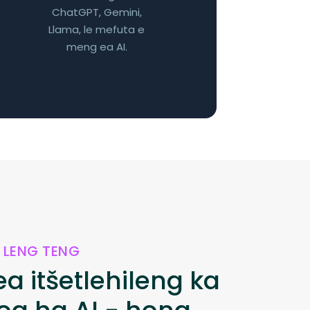
ChatGPT, Gemini,
Llama, le mefuta e
meng ea AI.
 LENG TENG
a itšetlehileng ka