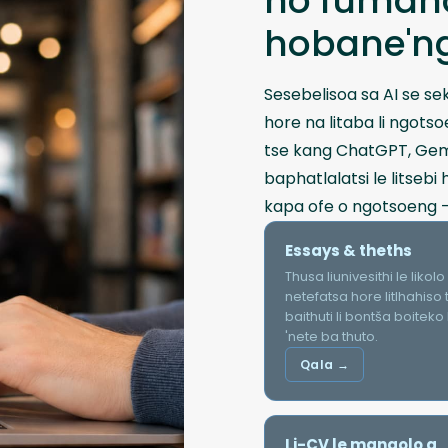
ho fumano
hobane'n
Sesebelisoa sa AI se 
hore na litaba li ngots
tse kang ChatGPT, Gemin
baphatlalatsi le litseb
kapa ofe o ngotsoeng 
Essays & theths
Thusa liunivesithi le likolo
netefatsa hore litlhahiso 
baithuti li bontša boiteko
'nete ba thuto.
Qala →
Li-CV le mangolo a