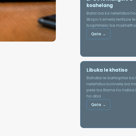
koahelang
Bahiri ba ka netefatsa ho
likopo li emela lentsoe le
boiphihlelo ba mokhetho
Qala →
Libuka le khatiso
Bahatisi le bahlophisi ba
netefatsa bonnete ba m
pele ba itlama ho hatisa
ho aba.
Qala →