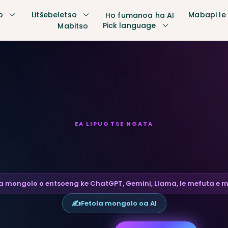
o
Litšebeletso
Mabapi le
Ho fumanoa ha AI
Pick language
Mabitso
EA LIPUO TSE NGATA
 lemoha litaba tsa
mongolo o entsoeng ke ChatGPT, Gemini, Llama, le mefuta e m
✍️
Fetola mongolo oa AI