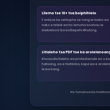
Lilemo tse 10+ tsa boiphihlelo
E entsoe ke sehlopha se nang le tsebo ea
nako e telele ea ho lemoha bosholu le
lisebelisoa tsa botšepehi lithutong.
Litlaleho tsa PDF tse ka arolelanoan
Khoasolla tlaleho ea profeshenale eo u ka
hatisang, ea e hlahloba, kapa ea e arolel
le ba bang.
Ho fumanoa ka mokhoa o 