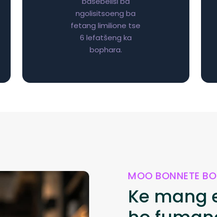
basebelisi ba
ngolisitsoeng ba
fetang limilione tse
6 lefatšeng ka
bophara.
MOO BONNETE BO
Ke mang e