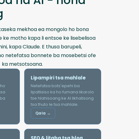
a ha AI - hona
g
sekaseka mekhoa ea mongolo ho bona
oe ke motho kapa li entsoe ke lisebelisoa
i, kapa Claude. E thusa barupeli,
i ho netefatsa bonnete ba mosebetsi ofe
- ka metsotsoana.
Lipampiri tsa mahlale
 ho
Netefatsa bots'epehi ba
tsa
lipatlisiso ka ho fumana likarolo
 ba
tse hlahisoang ke AI likhatisong
tsa thuto le tsa mahlale.
Qala →
SEO & litaba tsa blog