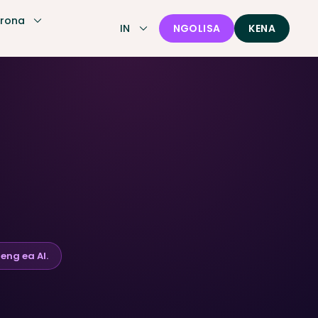
 rona
IN
NGOLISA
KENA
 AI
eng ea AI.