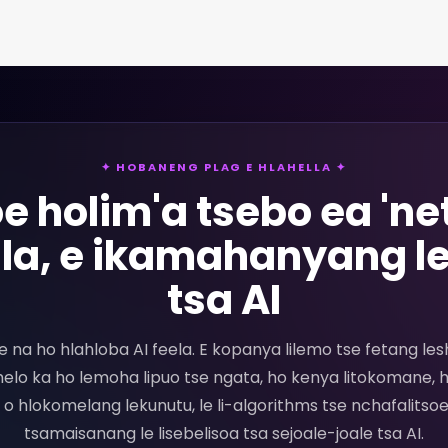
✦ HOBANENG PLAG E HLAHELLA ✦
oe holim'a tsebo ea 'ne
la, e ikamahanyang le
tsa AI
e na ho hlahloba AI feela. E kopanya lilemo tse fetang le
lo ka ho lemoha lipuo tse ngata, ho kenya litokomane, ho 
 o hlokomelang lekunutu, le li-algorithms tse nchafalitso
tsamaisanang le lisebelisoa tsa sejoale-joale tsa AI.