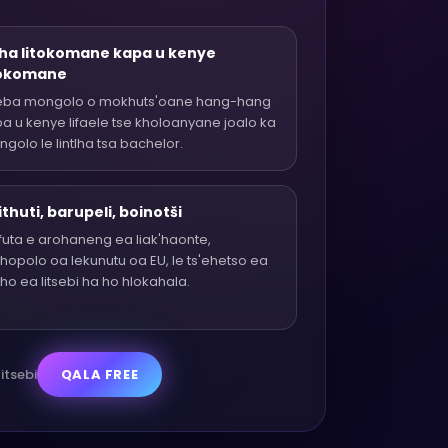
ha litokomane kapa u kenye
tokomane
eba mongolo o mokhuts'oane hang-hang
a u kenye lifaele tse kholoanyane joalo ka
golo le lintlha tsa bachelor.
thuti, barupeli, boinotši
uta e arohaneng ea liak'haonte,
opolo oa lekunutu oa EU, le ts'ehetso ea
ho ea litsebi ha ho hlokahala.
itsebi
QALA FREE