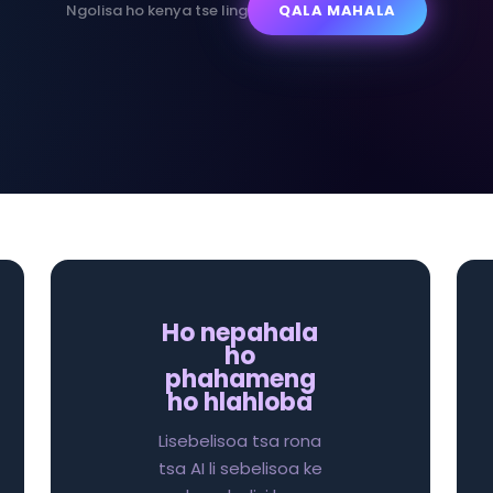
Ngolisa ho kenya tse ling
QALA MAHALA
Ho nepahala
ho
phahameng
ho hlahloba
Lisebelisoa tsa rona
tsa AI li sebelisoa ke