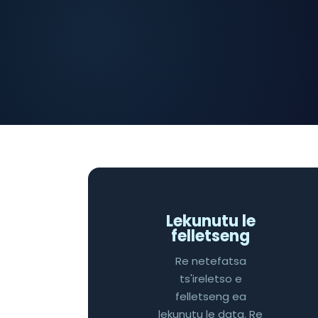
Lekunutu le
felletseng
Re netefatsa
ts'ireletso e
felletseng ea
lekunutu le data. Re