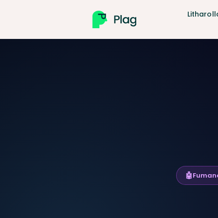
Litharoll
Ho
🤖
Fumana 