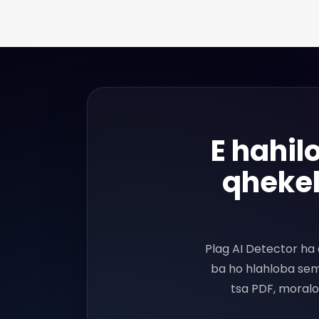
E hahil
qhekel
Plag AI Detector ha 
ba ho hlahloba seme
tsa PDF, moralo