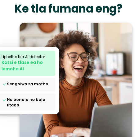
Ke tla fumana eng?
Liphetho tsa AI detector
Kotsi e tlase ea ho
lemoha AI
Sengolwa sa motho
Ho bonolo ho bala
litaba