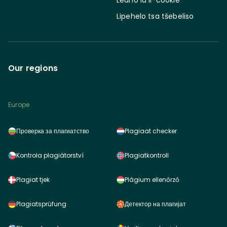
Lipehelo tsa tšebeliso
Our regions
Europe
Проверка за плагиатство
Plagiaat checker
Kontrola plagiátorství
Plagiatkontroll
Plagiat tjek
Plágium ellenőrző
Plagiatsprüfung
Детектор на плагијат