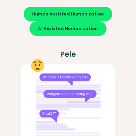
Human Assisted Humanization
AI Assisted Humanization
Pele
Mantsoe a tloaelehileng a AI
Mongolo o hlahisitsoeng ke AI
ChatGPT