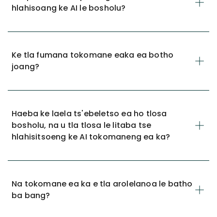
hlahisoang ke AI le bosholu?
Ke tla fumana tokomane eaka ea botho
joang?
Haeba ke laela ts'ebeletso ea ho tlosa
bosholu, na u tla tlosa le litaba tse
hlahisitsoeng ke AI tokomaneng ea ka?
Na tokomane ea ka e tla arolelanoa le batho
ba bang?