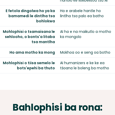
haholo ke lisebelisoa tsa AI
E fetola dingolwa ho ya ka
Ha e arabele hantle ho
bamamedi le dintlha tsa
lintlha tsa palo ea batho
bohlokwa
Mohlophisi o tsamaisana le
AI ha e na maikutlo a motho
sehlooho, o bonts'a litaba
ka mongolo
tsa mantlha
Ho ama motho ka mong
Mokhoa oo e seng oa botho
Mohlophisi o tiisa semelo le
AI humanizers e ke ke ea
bots'epehi ba thuto
tšoana le boleng ba motho
Bahlophisi ba rona: