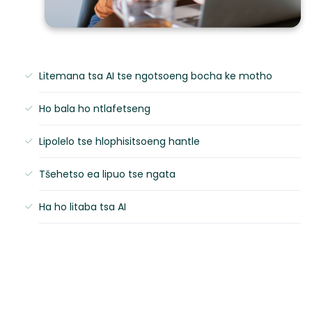
Litemana tsa AI tse ngotsoeng bocha ke motho
Ho bala ho ntlafetseng
Lipolelo tse hlophisitsoeng hantle
Tšehetso ea lipuo tse ngata
Ha ho litaba tsa AI