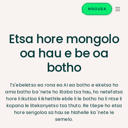
NGOLISA
Etsa hore mongolo
oa hau e be oa
botho
Ts'ebeletso ea rona ea AI ea botho e eketsa ho
ama batho ba 'nete ho litaba tsa hau, ho netefatsa
hore li ikutloa li ikhethile ebile li le botho ha li ntse li
kopana le litekanyetso tsa thuto. Re tšepe ho etsa
hore sengoloa sa hau se hlahelle ka 'nete le
semelo.