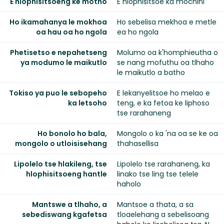
E hlophisitsoeng ke motho
E hlophisitsoe ka mochini
Ho ikamahanya le mokhoa
Ho sebelisa mekhoa e metle
oa hau oa ho ngola
ea ho ngola
Phetisetso e nepahetseng
Molumo oa k'homphieutha o
ya modumo le maikutlo
se nang mofuthu oa tlhaho
le maikutlo a batho
Tokiso ya puo le sebopeho
E lekanyelitsoe ho melao e
ka letsoho
teng, e ka fetoa ke liphoso
tse rarahaneng
Ho bonolo ho bala,
Mongolo o ka 'na oa se ke oa
mongolo o utloisisehang
thahasellisa
Lipolelo tse hlakileng, tse
Lipolelo tse rarahaneng, ka
hlophisitsoeng hantle
linako tse ling tse telele
haholo
Mantswe a tlhaho, a
Mantsoe a thata, a sa
sebediswang kgafetsa
tloaelehang a sebelisoang