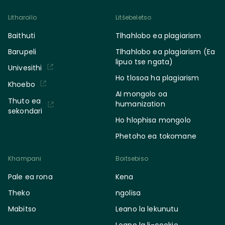
Litharollo
Litšebeletso
Baithuti
Tlhahlobo ea plagiarism
Barupeli
Tlhahlobo ea plagiarism (Ea
lipuo tse ngata)
Univesithi
Ho tlosoa ha plagiarism
Khoebo
AI mongolo oa
Thuto ea
humanization
sekondari
Ho hlophisa mongolo
Phetoho ea tokomane
Khampani
Boitsebiso
Pale ea rona
Kena
Theko
ngolisa
Mabitso
Leano la lekunutu
Leano la li-cookie