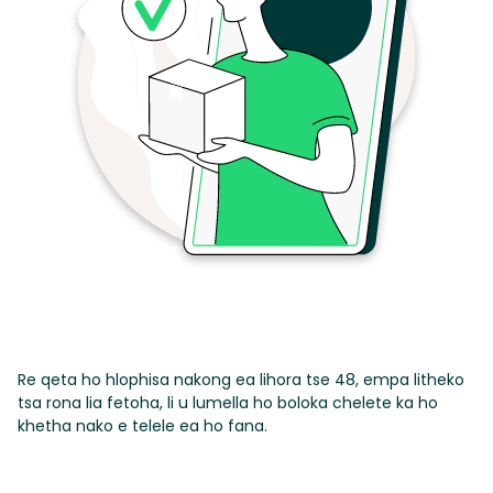
Re qeta ho hlophisa nakong ea lihora tse 48, empa litheko
tsa rona lia fetoha, li u lumella ho boloka chelete ka ho
khetha nako e telele ea ho fana.