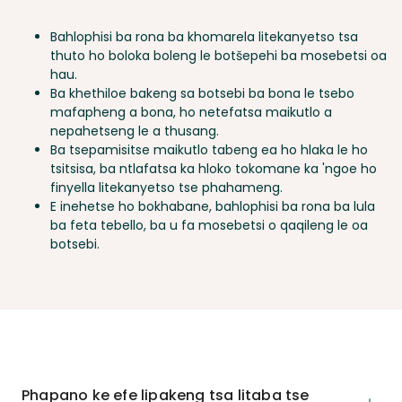
Bahlophisi ba rona ba khomarela litekanyetso tsa
thuto ho boloka boleng le botšepehi ba mosebetsi oa
hau.
Ba khethiloe bakeng sa botsebi ba bona le tsebo
mafapheng a bona, ho netefatsa maikutlo a
nepahetseng le a thusang.
Ba tsepamisitse maikutlo tabeng ea ho hlaka le ho
tsitsisa, ba ntlafatsa ka hloko tokomane ka 'ngoe ho
finyella litekanyetso tse phahameng.
E inehetse ho bokhabane, bahlophisi ba rona ba lula
ba feta tebello, ba u fa mosebetsi o qaqileng le oa
botsebi.
Phapano ke efe lipakeng tsa litaba tse