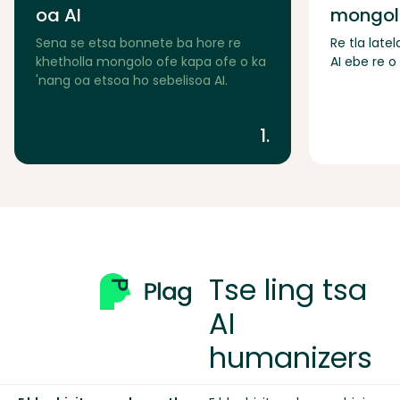
oa AI
mongolo
Sena se etsa bonnete ba hore re
Re tla lat
khetholla mongolo ofe kapa ofe o ka
AI ebe re o
'nang oa etsoa ho sebelisoa AI.
1.
Tse ling tsa
AI
humanizers