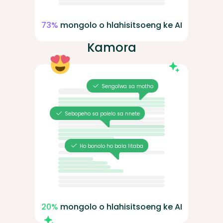
73%
mongolo o hlahisitsoeng ke AI
Kamora
Sengolwa sa motho
Sebopeho sa polelo sa nnete
Ho bonolo ho bala litaba
20%
mongolo o hlahisitsoeng ke AI