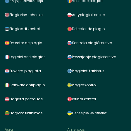
Ελεγχοσ λογοκλοπησ
Verificare plagiat
Plagiarism checker
Antyplagiat online
Plagiaadi kontroll
Detector de plagio
Detector de plagio
Kontrola plagiátorstva
Logiciel anti plagiat
Preverjanje plagiatorstva
Provjera plagijata
Plagiointi tarkistus
Software antiplagio
Plagiatkontroll
Plaģiāta pārbaude
Intihal kontrol
Plagiato tikrinimas
Перевірка на плагіат
Asia
Americas