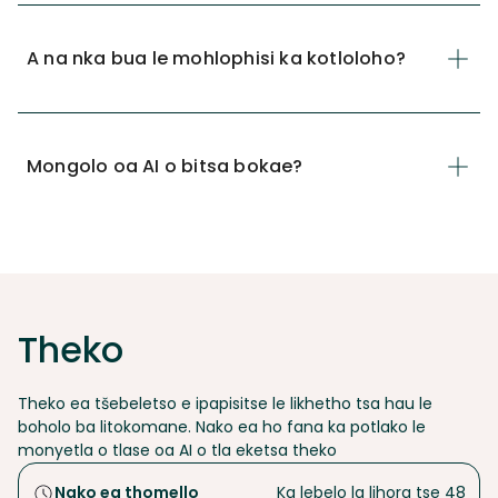
A na nka bua le mohlophisi ka kotloloho?
Mongolo oa AI o bitsa bokae?
Theko
Theko ea tšebeletso e ipapisitse le likhetho tsa hau le
boholo ba litokomane. Nako ea ho fana ka potlako le
monyetla o tlase oa AI o tla eketsa theko
Nako ea thomello
Ka lebelo la lihora tse 48