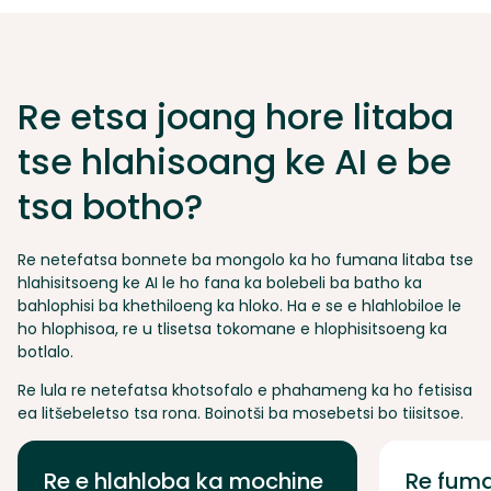
Re etsa joang hore litaba
tse hlahisoang ke AI e be
tsa botho?
Re netefatsa bonnete ba mongolo ka ho fumana litaba tse
hlahisitsoeng ke AI le ho fana ka bolebeli ba batho ka
bahlophisi ba khethiloeng ka hloko. Ha e se e hlahlobiloe le
ho hlophisoa, re u tlisetsa tokomane e hlophisitsoeng ka
botlalo.
Re lula re netefatsa khotsofalo e phahameng ka ho fetisisa
ea litšebeletso tsa rona. Boinotši ba mosebetsi bo tiisitsoe.
Re e hlahloba ka mochine
Re fuma