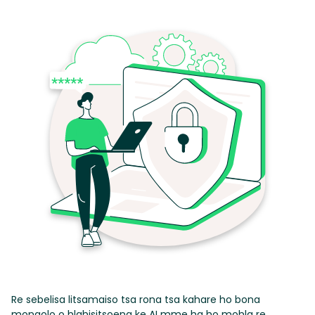
Re sebelisa litsamaiso tsa rona tsa kahare ho bona
mongolo o hlahisitsoeng ke AI mme ha ho mohla re