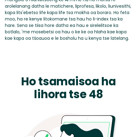
arolelanang datha le matichere, liprofesa, likolo, liunivesithi,
kapa lits'ebetso life kapa life tsa mokha oa boraro. Ho feta
moo, ha re kenye litokomane tsa hau ho li-index tsa ka
hare. Sena se tiisa hore datha ea hau e sirelelitsoe ka
botlalo, 'me mosebetsi oa hau o ke ke oa hlaha kae kapa
kae kapa oa tšoauoa e le bosholu ha u kenya tse latelang.
Ho tsamaisoa ha
lihora tse 48