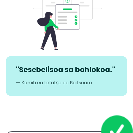
"Sesebelisoa sa bohlokoa."
— Komiti ea Lefatše ea Boitšoaro