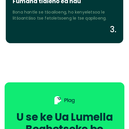
Fumana tlaleho ea hau
Bona hantle se tšoailoeng, ho kenyeletsoa le
litšoantšiso tse fetoletsoeng le tse qapiloeng.
3.
U se ke Ua Lumella