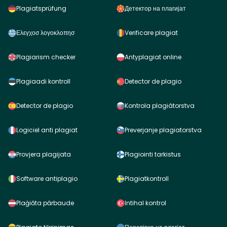
Plagiatsprüfung
Детектор на плагијат
Ελεγχοσ λογοκλοπησ
Verificare plagiat
Plagiarism checker
Antyplagiat online
Plagiaadi kontroll
Detector de plagio
Detector de plagio
Kontrola plagiátorstva
Logiciel anti plagiat
Preverjanje plagiatorstva
Provjera plagijata
Plagiointi tarkistus
Software antiplagio
Plagiatkontroll
Plaģiāta pārbaude
Intihal kontrol