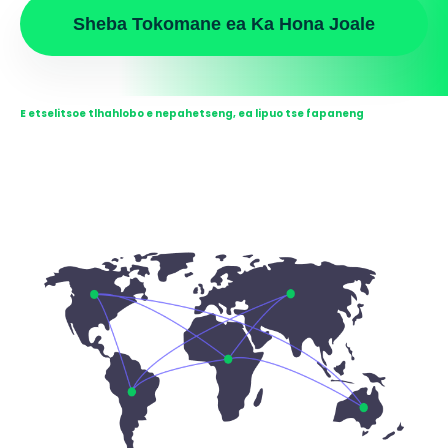
Sheba Tokomane ea Ka Hona Joale
E etselitsoe tlhahlobo e nepahetseng, ea lipuo tse fapaneng