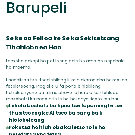
Barupeli
Se ke oa Felloa ke Se ka Sekisetsang
Tlhahlobo ea Hao
Lemoha bokopi bo patiloeng pele bo ama ho nepahala
ha maemo.
Lisebelisoa tse tloaelehileng li ka hlokomoloha bokopi bo
fetoletsoeng. Plag.ai e u fa pono e hlakileng
haholoanyane ea tšimoloho-e le hore u ka hlahloba
mosebetsi ka nepo ntle le ho hakanya liqeto tsa hau.
Lekola bosholu ba lipuo tse fapaneng le tse
thusitsoeng ke AI tseo ba bang ba li
hloloheloang
Fokotsa ho hlahloba ka letsoho le ho
netefatsa khafetsa