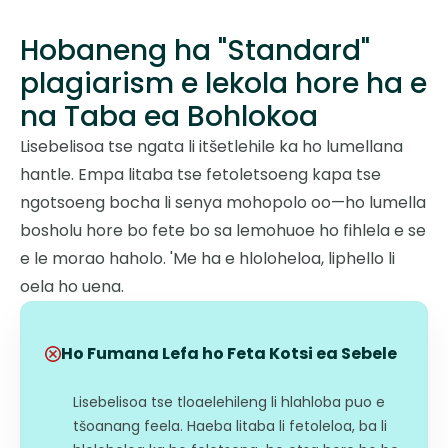
Hobaneng ha "Standard"
plagiarism e lekola hore ha e
na Taba ea Bohlokoa
Lisebelisoa tse ngata li itšetlehile ka ho lumellana
hantle. Empa litaba tse fetoletsoeng kapa tse
ngotsoeng bocha li senya mohopolo oo—ho lumella
bosholu hore bo fete bo sa lemohuoe ho fihlela e se
e le morao haholo. 'Me ha e hloloheloa, liphello li
oela ho uena.
Ho Fumana Lefa ho Feta Kotsi ea Sebele
Lisebelisoa tse tloaelehileng li hlahloba puo e
tšoanang feela. Haeba litaba li fetoleloa, ba li