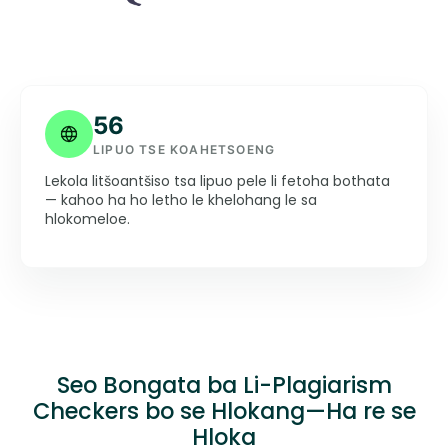
56
LIPUO TSE KOAHETSOENG
Lekola litšoantšiso tsa lipuo pele li fetoha bothata
— kahoo ha ho letho le khelohang le sa
hlokomeloe.
Seo Bongata ba Li-Plagiarism
Checkers bo se Hlokang—Ha re se
Hloka