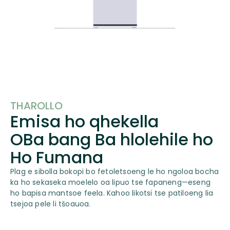
THAROLLO
Emisa ho qhekella
OBa bang Ba hlolehile ho
Ho Fumana
Plag e sibolla bokopi bo fetoletsoeng le ho ngoloa bocha
ka ho sekaseka moelelo oa lipuo tse fapaneng—eseng
ho bapisa mantsoe feela. Kahoo likotsi tse patiloeng lia
tsejoa pele li tšoauoa.