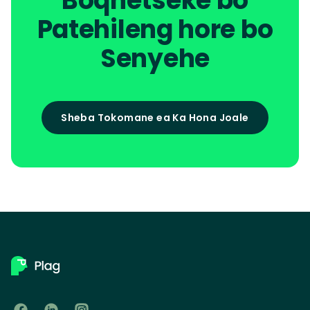
Boqhetseke bo
Patehileng hore bo
Senyehe
Sheba Tokomane ea Ka Hona Joale