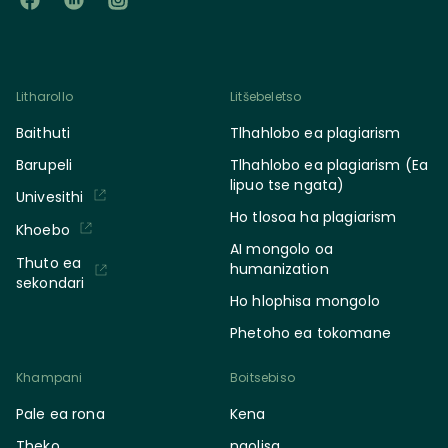
Litharollo
Litšebeletso
Baithuti
Tlhahlobo ea plagiarism
Barupeli
Tlhahlobo ea plagiarism (Ea
lipuo tse ngata)
Univesithi
Ho tlosoa ha plagiarism
Khoebo
AI mongolo oa
Thuto ea
humanization
sekondari
Ho hlophisa mongolo
Phetoho ea tokomane
Khampani
Boitsebiso
Pale ea rona
Kena
Theko
ngolisa