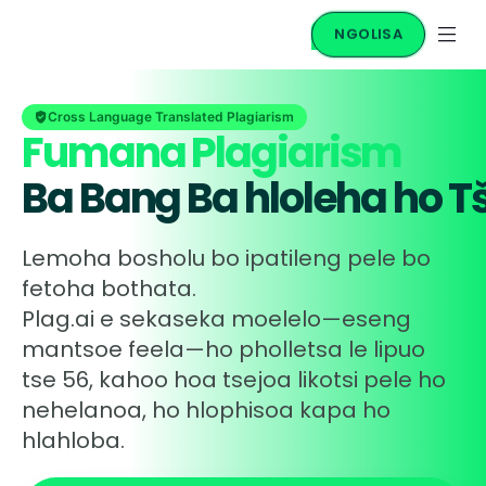
NGOLISA
Cross Language Translated Plagiarism
Fumana Plagiarism
Ba Bang Ba hloleha ho T
Lemoha bosholu bo ipatileng pele bo
fetoha bothata.
Plag.ai e sekaseka moelelo—eseng
mantsoe feela—ho pholletsa le lipuo
tse 56, kahoo hoa tsejoa likotsi pele ho
nehelanoa, ho hlophisoa kapa ho
hlahloba.