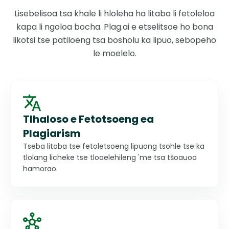
Lisebelisoa tsa khale li hloleha ha litaba li fetoleloa
kapa li ngoloa bocha. Plag.ai e etselitsoe ho bona
likotsi tse patiloeng tsa bosholu ka lipuo, sebopeho
le moelelo.
Tlhaloso e Fetotsoeng ea
Plagiarism
Tseba litaba tse fetoletsoeng lipuong tsohle tse ka
tlolang licheke tse tloaelehileng 'me tsa tšoauoa
hamorao.