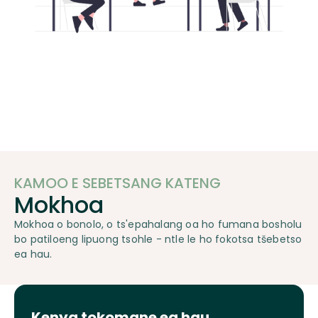
KAMOO E SEBETSANG KATENG
Mokhoa
Mokhoa o bonolo, o ts'epahalang oa ho fumana bosholu
bo patiloeng lipuong tsohle - ntle le ho fokotsa tšebetso
ea hau.
Kenya tokomane ea hau