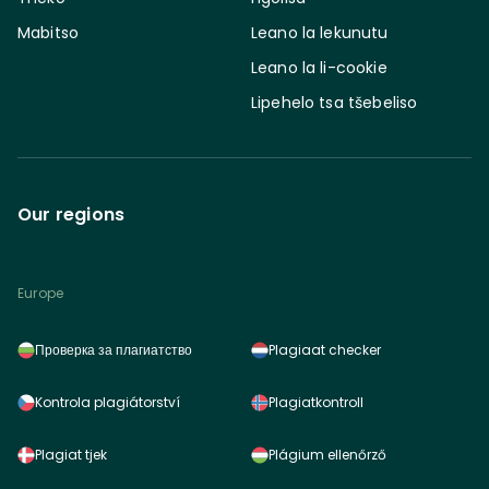
Mabitso
Leano la lekunutu
Leano la li-cookie
Lipehelo tsa tšebeliso
Our regions
Europe
Проверка за плагиатство
Plagiaat checker
Kontrola plagiátorství
Plagiatkontroll
Plagiat tjek
Plágium ellenőrző