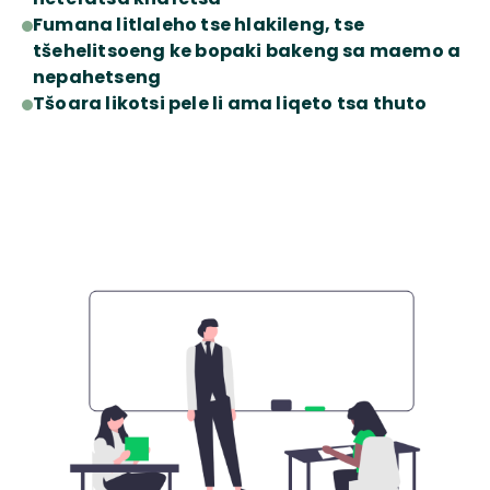
Fumana litlaleho tse hlakileng, tse
tšehelitsoeng ke bopaki bakeng sa maemo a
nepahetseng
Tšoara likotsi pele li ama liqeto tsa thuto