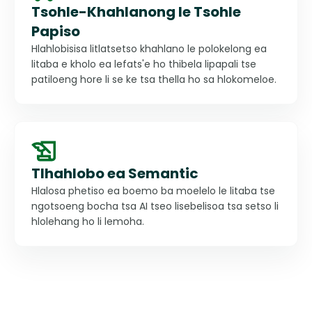
Tsohle-Khahlanong le Tsohle
Papiso
Hlahlobisisa litlatsetso khahlano le polokelong ea
litaba e kholo ea lefats'e ho thibela lipapali tse
patiloeng hore li se ke tsa thella ho sa hlokomeloe.
Tlhahlobo ea Semantic
Hlalosa phetiso ea boemo ba moelelo le litaba tse
ngotsoeng bocha tsa AI tseo lisebelisoa tsa setso li
hlolehang ho li lemoha.