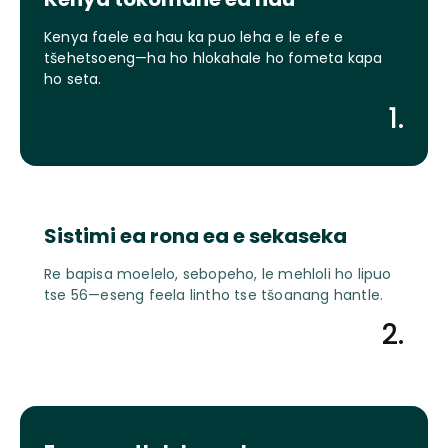
Kenya faele ea hau ka puo leha e le efe e
tšehetsoeng—ha ho hlokahale ho fometa kapa
ho seta.
1.
Sistimi ea rona ea e sekaseka
Re bapisa moelelo, sebopeho, le mehloli ho lipuo
tse 56—eseng feela lintho tse tšoanang hantle.
2.