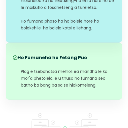
hloloheloa ka ho feletseng-ho etsa hore ho be
le maikutlo a fosahetseng a tšireletso.
Ho fumana phoso ha ho bolele hore ho
bolokehile-ho bolela kotsi e liehang.
Ho Fumaneha ho Fetang Puo
Plag e tsebahatsa mehloli ea mantlha le ka
mor'a phetolelo, e u thusa ho fumana seo
batho ba bang ba sa se hlokomeleng.