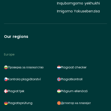
Inqubomgomo yekhukhi
Imigomo Yokusebenzisa
Our regions
Europe
Проверка за плагиатство
Plagiaat checker
Kontrola plagiátorství
Plagiatkontroll
Plagiat tjek
Plágium ellenőrző
Plagiatsprüfung
Детектор на плагијат