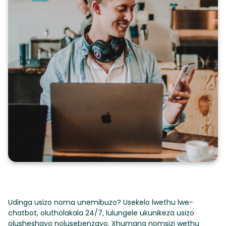
Udinga usizo noma unemibuzo? Usekelo lwethu lwe-
chatbot, olutholakala 24/7, lulungele ukunikeza usizo
olusheshayo nolusebenzayo. Xhumana nomsizi wethu