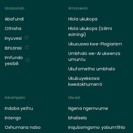
Izixazululo
Amasevisi
Abafundi
Hlola ukukopa
Othisha
Hlola ukukopa (Izilimi
eziningi)
Inyuvesi
Ukususwa kwe-Plagiarism
Ibhizinisi
Umbhalo we-AI ukwenza
Imfundo
umuntu
yesibili
Ukufometha umbhalo
Ukubuyekezwa
kwedokhumenti
Inkampani
Ulwazi
Indaba yethu
Ngena ngemvume
Intengo
bhalisela
Oxhumana nabo
Inqubomgomo yobumfihlo