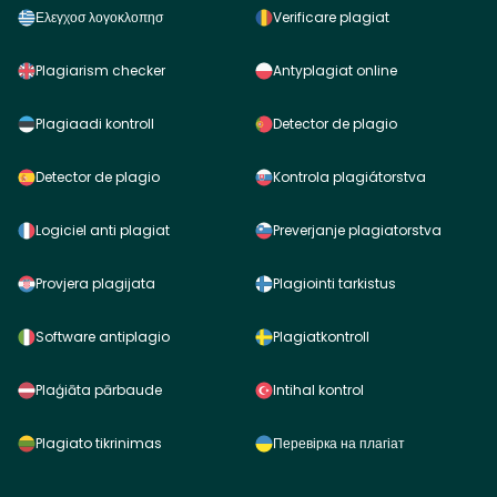
Ελεγχοσ λογοκλοπησ
Verificare plagiat
Plagiarism checker
Antyplagiat online
Plagiaadi kontroll
Detector de plagio
Detector de plagio
Kontrola plagiátorstva
Logiciel anti plagiat
Preverjanje plagiatorstva
Provjera plagijata
Plagiointi tarkistus
Software antiplagio
Plagiatkontroll
Plaģiāta pārbaude
Intihal kontrol
Plagiato tikrinimas
Перевірка на плагіат