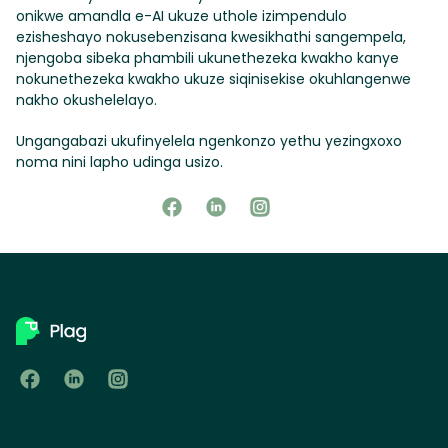
onikwe amandla e-AI ukuze uthole izimpendulo
ezisheshayo nokusebenzisana kwesikhathi sangempela,
njengoba sibeka phambili ukunethezeka kwakho kanye
nokunethezeka kwakho ukuze siqinisekise okuhlangenwe
nakho okushelelayo.
Ungangabazi ukufinyelela ngenkonzo yethu yezingxoxo
noma nini lapho udinga usizo.