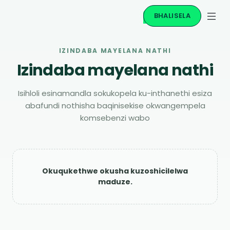
BHALISELA
IZINDABA MAYELANA NATHI
Izindaba mayelana nathi
Isihloli esinamandla sokukopela ku-inthanethi esiza
abafundi nothisha baqinisekise okwangempela
komsebenzi wabo
Okuqukethwe okusha kuzoshicilelwa
maduze.