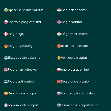
Проверка за плагиатство
Plagiaat checker
Kontrola plagiátorství
Plagiatkontroll
Plagiat tjek
Plágium ellenőrző
Plagiatsprüfung
Детектор на плагијат
Ελεγχοσ λογοκλοπησ
Verificare plagiat
Plagiarism checker
Antyplagiat online
Plagiaadi kontroll
Detector de plagio
Detector de plagio
Kontrola plagiátorstva
Logiciel anti plagiat
Preverjanje plagiatorstva