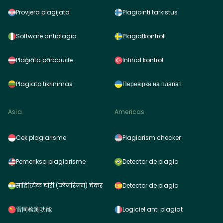
Provjera plagijata
Plagiointi tarkistus
Software antiplagio
Plagiatkontroll
Plaģiāta pārbaude
Intihal kontrol
Plagiato tikrinimas
Перевірка на плагіат
Asia
Americas
Cek plagiarisme
Plagiarism checker
Pemeriksa plagiarisme
Detector de plagio
साहित्यिक चोरी (प्लेजरिज़म) चेकर
Detector de plagio
雷同检测功能
Logiciel anti plagiat