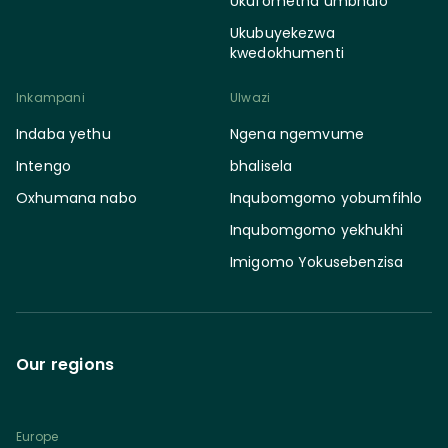
Ukufometha umbhalo
Ukubuyekezwa
kwedokhumenti
Inkampani
Ulwazi
Indaba yethu
Ngena ngemvume
Intengo
bhalisela
Oxhumana nabo
Inqubomgomo yobumfihlo
Inqubomgomo yekhukhi
Imigomo Yokusebenzisa
Our regions
Europe