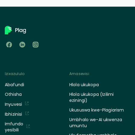
Izixazululo
Amasevisi
Abafundi
Hlola ukukopa
Othisha
Hlola ukukopa (Izilimi
eziningi)
Inyuvesi
Ukususwa kwe-Plagiarism
Ibhizinisi
Umbhalo we-AI ukwenza
Imfundo
umuntu
yesibili